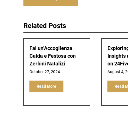
navigation
Related Posts
Fai un’Accoglienza
Explorin
Calda e Festosa con
Insights
Zerbini Natalizi
on 24Fiv
October 27, 2024
August 4, 
Read More
Read M