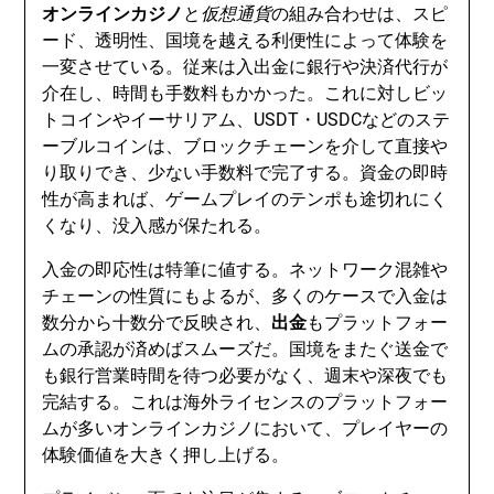
オンラインカジノ
と
仮想通貨
の組み合わせは、スピ
ード、透明性、国境を越える利便性によって体験を
一変させている。従来は入出金に銀行や決済代行が
介在し、時間も手数料もかかった。これに対しビッ
トコインやイーサリアム、USDT・USDCなどのステ
ーブルコインは、ブロックチェーンを介して直接や
り取りでき、少ない手数料で完了する。資金の即時
性が高まれば、ゲームプレイのテンポも途切れにく
くなり、没入感が保たれる。
入金の即応性は特筆に値する。ネットワーク混雑や
チェーンの性質にもよるが、多くのケースで入金は
数分から十数分で反映され、
出金
もプラットフォー
ムの承認が済めばスムーズだ。国境をまたぐ送金で
も銀行営業時間を待つ必要がなく、週末や深夜でも
完結する。これは海外ライセンスのプラットフォー
ムが多いオンラインカジノにおいて、プレイヤーの
体験価値を大きく押し上げる。