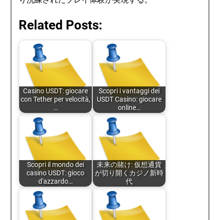
Related Posts:
Casino USDT: giocare
Scopri i vantaggi dei
con Tether per velocità,
USDT Casino: giocare
…
online…
Scopri il mondo dei
未来の賭け: 仮想通貨
casino USDT: gioco
が切り開くカジノ新時
d'azzardo…
代