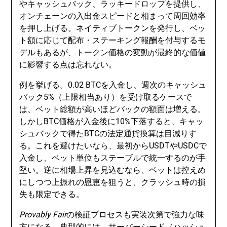
やキャッシュバック、ラッキードロップを提供し、
オンチェーンの入出金スピードと相まって周回効率
を押し上げる。ネイティブトークンを発行し、ベッ
ト額に応じて配布・ステーキング報酬を付与するモ
デルもあるが、トークン価格の変動が最終的な価値
に影響する点は忘れない。
例を挙げる。0.02 BTCを入金し、週次のキャッシュ
バック5%（上限相当あり）を受け取るケースで
は、ベット総額が高いほどバックの額面は増える。
しかしBTC価格が入金後に10%下落すると、キャッ
シュバックで得たBTCの法定通貨換算は目減りす
る。これを避けたいなら、最初からUSDTやUSDCで
入金し、ベット単位もステーブルで統一するのが手
堅い。逆に相場上昇を見込むなら、ベットは控えめ
にしつつ上振れの恩恵を狙うと、クラッシュ時の損
失も限定できる。
Provably Fair
の検証プロセスも実装次第で強力な味
方になる。典型的には、サーバーシード（ハッシュ