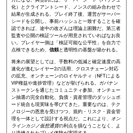
化）とクライアントシード、ノンスの組み合わせで
結果が生成される。プレイ終了後、運営がサーバー
シードを公開し、事前ハッシュと一致することを確
認できれば、途中の改ざんは理論上困難だ。第三者
監査や公開の検証ツールが用意されていればなお良
い。プレイヤー側は「検証可能な公平性」を自力で
点検できるため、
信頼
と透明性の基盤が築かれる。
将来の展望としては、手数料の低減と確定速度の高
速化が進むレイヤー2の活用、クロスチェーン対応
の拡充、オンチェーンのロイヤルティ（NFTによる
VIP権益や進捗管理）などが挙げられる。ガバナン
ストークンを通じたコミュニティ参加、オンチェー
ン抽選の完全自動化、負債・資産管理のダッシュボ
ード統合も現実味を帯びてきた。重要なのは、テク
ノロジーの恩恵を受けつつ、規約・リスク・資金管
理を一体として設計する視点だ。これにより、
オン
ラインカジノ仮想通貨
の利点を損なうことなく、よ
り洗練されたプレイ体験が実現する。