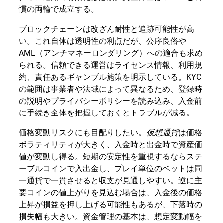
慣の両輪で成立する。
ブロックチェーンは改ざん耐性と追跡可能性が高
い。これ自体は透明性の利点だが、公序良俗や
AML（アンチマネーロンダリング）への適合も求め
られる。信頼できる運営はライセンス情報、利用規
約、責任あるギャンブル施策を明示している。KYC
の範囲は事業者や法域によって異なるため、登録時
の説明やプライバシーポリシーを読み込み、入金前
に手続き全体を把握しておくとトラブルが減る。
価格変動リスクにも目配りしたい。
仮想通貨
は価格
ボラティリティが大きく、入金時と出金時で資産価
値が変動し得る。短期の安定性を重視するならステ
ーブルコインで入出金し、プレイ単位のベットは同
一通貨で一貫させると収支が見通しやすい。逆に主
要コインの値上がりを見込む場合は、入金後の価格
上昇が損益を押し上げる可能性もあるが、下落時の
損失幅も大きい。資金管理の基本は、想定変動幅を