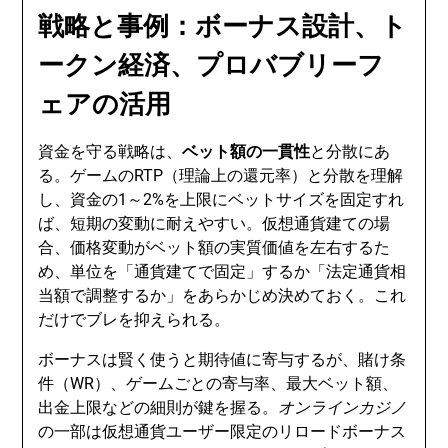
戦略と事例：ボーナス設計、ト
ークン経済、プロバブリーフ
ェアの活用
資金を守る戦略は、
ベット額の一貫性
と分散にあ
る。ゲームのRTP（理論上の還元率）と分散を理解
し、資金の1～2%を上限にベットサイズを固定すれ
ば、短期の変動に耐えやすい。仮想通貨建ての場
合、価格変動がベット額の実質価値を左右するた
め、単位を「通貨建てで固定」するか「法定通貨相
当額で調整するか」をあらかじめ決めておく。これ
だけでブレを抑えられる。
ボーナスは賢く使うと期待値に寄与するが、賭け条
件（WR）、ゲームごとの寄与率、最大ベット額、
出金上限などの細則が鍵を握る。
オンラインカジノ
の一部は仮想通貨ユーザー限定のリロードボーナス