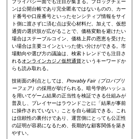
プライバシー面でも注目が集まる。ブロックチェー
ンは公開台帳であり完全匿名ではないものの、カー
ド番号や口座番号といったセンシティブ情報をサイ
ト側に渡さずに済む点は安心材料だ。加えて、仮想
通貨の選択肢が広がることで、価格変動を避けたい
場合はステーブルコイン、価格上昇の恩恵を受けた
い場合は主要コインといった使い分けができる。市
場動向や選び方の議論は、検索トレンドでも注目さ
れる
オンラインカジノ仮想通貨
というキーワードか
らも読み取れる。
技術面の利点としては、
Provably Fair（プロバブリ
ーフェア）
の採用が挙げられる。暗号学的ハッシュ
を用いてゲーム結果の正当性を検証できる仕組みが
普及し、プレイヤーはラウンドごとに「結果が事前
に操作されていない」ことを自ら確認できる。これ
は信頼性の裏付けであり、運営側にとっても公正性
の証明が容易になるため、長期的な顧客関係を築き
やすい。