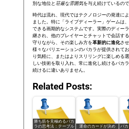
別な地位と
荘厳な雰囲気
を与え続けているの
時代は流れ、現代ではテクノロジーの発達に
ました。特に「ライブディーラー」ゲームは
できる画期的なシステムです。実際のディー
継され、他のプレイヤーとチャットで会話す
守りながら、その楽しみ方を
革新的に進化
さ
様々なバリエーションのバカラが提供されて
り気軽に、またはよりスリリングに楽しめる
しい技術を取り入れ、常に進化し続けるバカ
続けるに違いありません。
Related Posts:
勝ち筋を見極めるバカ
ラの思考法：テーブル
運命のカードが決め
バカ