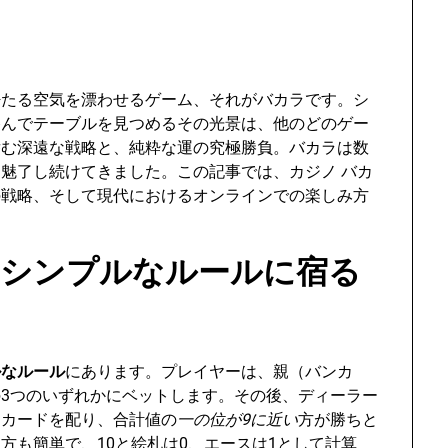
�たる空気を漂わせるゲーム、それがバカラです。シ
呑んでテーブルを見つめるその光景は、他のどのゲー
潜む深遠な戦略と、純粋な運の究極勝負。バカラは数
魅了し続けてきました。この記事では、カジノ バカ
の戦略、そして現代におけるオンラインでの楽しみ方
：シンプルなルールに宿る
ルなルール
にあります。プレイヤーは、親（バンカ
3つのいずれかにベットします。その後、ディーラー
てカードを配り、合計値の
一の位が9に近い
方が勝ちと
方も簡単で、10と絵札は0、エースは1として計算