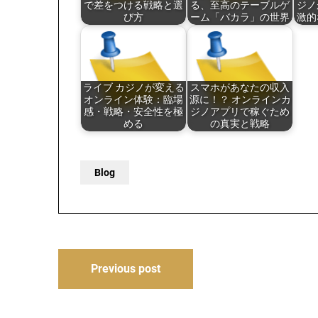
で差をつける戦略と選
る、至高のテーブルゲ
ジノ
び方
ーム「バカラ」の世界
激的
ライブ カジノが変える
スマホがあなたの収入
オンライン体験：臨場
源に！？ オンラインカ
感・戦略・安全性を極
ジノアプリで稼ぐため
める
の真実と戦略
Blog
Post
Previous post
navigation