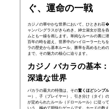
ぐ、運命の一戦
カジノの華やかな世界において、ひときわ荘
ャンパングラスがきらめき、紳士淑女が息を
ムとも一線を画します。単純なルールの裏に
百年の時を超え、世界中のハイローラーたちを
ラの歴史から基本ルール、勝率を高めるため
まで、その魅力の核心に迫ります。
カジノ バカラの基本
深遠な世界
バカラの最大の特徴は、その
驚くほどシンプ
ー）、子（プレイヤー）、引き分け（タイ）の
が定められたルール（ドロールール）に従っ
いう、極めて明快なゲームです。カードの数え