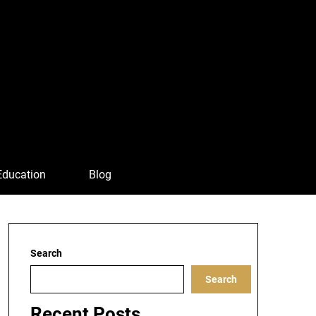
Education
Blog
Search
Search
Recent Posts