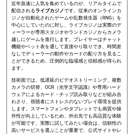
近年急速に人気を集めているのが、リアルタイムで
配信される
ライブカジノ
です。従来のオンラインカ
ジノが自動化されたゲームや乱数発生器（RNG）を
中心にしていたのに対し、ライブカジノは実際のデ
ィーラーが専用スタジオやランドカジノからカメラ
越しにゲームを進行します。プレイヤーはチャット
機能やベット表を通して直接やり取りでき、時間差
なしでディーラーの動作やカードの配り方を見るこ
とができるため、圧倒的な臨場感と信頼感が得られ
ます。
技術面では、低遅延のビデオストリーミング、複数
カメラの切替、OCR（光学文字認識）や専用ハード
ウェアによるカード・チップ読み取りなどが組み合
わさり、視聴者にストレスのないプレイ環境を提供
します。スマートフォンやタブレットでも画質や操
作性が向上しているため、外出先でも高品質な体験
が可能です。実際に試してみたい場合は、信頼性の
高いサービスを選ぶことが重要で、公式サイトやレ