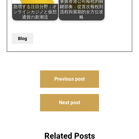
掌握香港公司報稅的關
急増する注目分野：オ
鍵節奏：從首次報稅到
ンラインカジノと仮想
流程與展期的全方位攻
通貨の新潮流
略
Blog
Post
Previous post
navigation
Next post
Related Posts