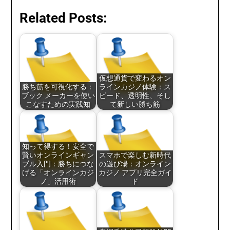
Related Posts:
仮想通貨で変わるオン
勝ち筋を可視化する：
ラインカジノ体験：ス
ブック メーカーを使い
ピード、透明性、そし
こなすための実践知
て新しい勝ち筋
知って得する！安全で
賢いオンラインギャン
スマホで楽しむ新時代
ブル入門：勝ちにつな
の遊び場：オンライン
げる「オンラインカジ
カジノ アプリ完全ガイ
ノ」活用術
ド