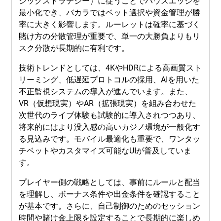
シックストラテジー）に従うことでハウスエッジを
最小化でき、バカラではベット選択や資金管理が勝
率に大きく影響します。ルーレットは確率に基づく
賭け方の分散管理が重要で、単一の大勝負よりもリ
スク分散が長期的に有利です。
技術トレンドとしては、4KやHDRによる高画質スト
リーミング、低遅延プロトコルの採用、AIを用いた
不正監視システムの導入が進んでいます。また、
VR（仮想現実）やAR（拡張現実）を組み合わせた
次世代のライブ体験も試験的に導入されつつあり、
将来的にはより没入感の高いカジノ環境が一般化す
る見込みです。モバイル最適化も重要で、ワンタッ
チベットやカスタマイズ可能なUIが普及していま
す。
プレイヤー側の戦略としては、事前にルールと配当
を理解し、ボーナス条件や出金条件を確認すること
が基本です。さらに、自己制御のためのセッション
時間や賭け金上限を設定することで長期的に楽しめ