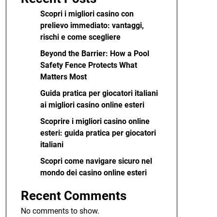
Scopri i migliori casino con
prelievo immediato: vantaggi,
rischi e come scegliere
Beyond the Barrier: How a Pool
Safety Fence Protects What
Matters Most
Guida pratica per giocatori italiani
ai migliori casino online esteri
Scoprire i migliori casino online
esteri: guida pratica per giocatori
italiani
Scopri come navigare sicuro nel
mondo dei casino online esteri
Recent Comments
No comments to show.