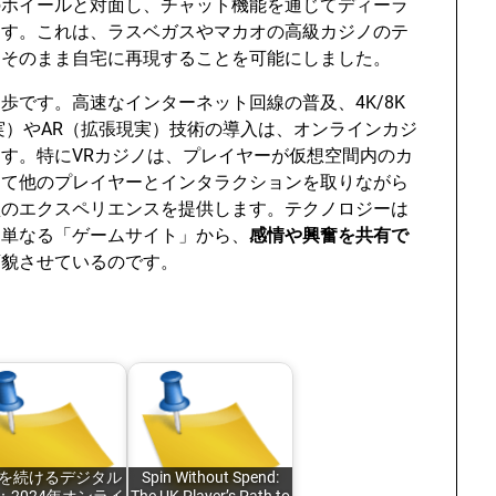
のホイールと対面し、チャット機能を通じてディーラ
ます。これは、ラスベガスやマカオの高級カジノのテ
、そのまま自宅に再現することを可能にしました。
歩です。高速なインターネット回線の普及、4K/8K
実）やAR（拡張現実）技術の導入は、オンラインカジ
す。特にVRカジノは、プレイヤーが仮想空間内のカ
って他のプレイヤーとインタラクションを取りながら
型のエクスペリエンスを提供します。テクノロジーは
を単なる「ゲームサイト」から、
感情や興奮を共有で
変貌させているのです。
を続けるデジタル
Spin Without Spend: