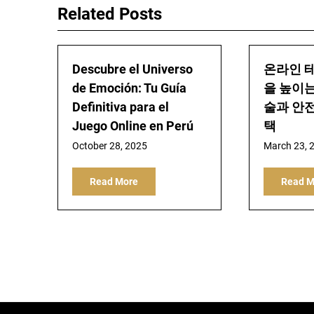
Related Posts
Descubre el Universo
온라인 
de Emoción: Tu Guía
을 높이는
Definitiva para el
술과 안
Juego Online en Perú
택
October 28, 2025
March 23, 
Read More
Read M