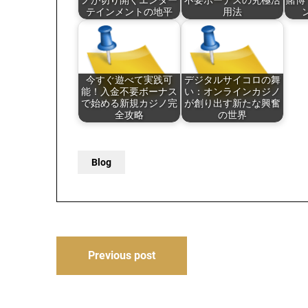
ノが切り開くエンター
不要ボーナスの究極活
賭博
テインメントの地平
用法
今すぐ遊べて実践可
デジタルサイコロの舞
能！入金不要ボーナス
い：オンラインカジノ
で始める新規カジノ完
が創り出す新たな興奮
全攻略
の世界
Blog
Post
Previous post
navigation