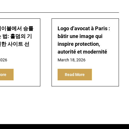
테이블에서 승률
Logo d’avocat à Paris :
 법: 홀덤의 기
bâtir une image qui
전한 사이트 선
inspire protection,
autorité et modernité
2026
March 18, 2026
ore
Read More