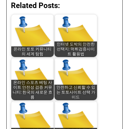
Related Posts:
인터넷 도박의 안전한
온라인 토토 커뮤니티
선택지: 먹튀검증사이
의 세계 탐험
트 활용법
온라인 스포츠 베팅 사
이트 안전성 검증 커뮤
안전하고 신뢰할 수 있
니티: 한국의 새로운 흐
는 토토사이트 선택 가
름
이드