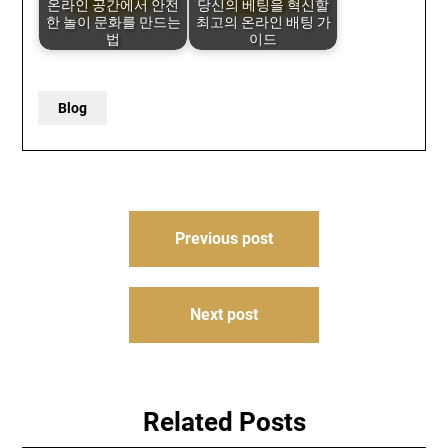
온라인 공간에서 안전
당신의 베팅을 혁신할
한 놀이 문화를 만드는
최고의 온라인 배팅 가
법
이드
Blog
Post
Previous post
navigation
Next post
Related Posts