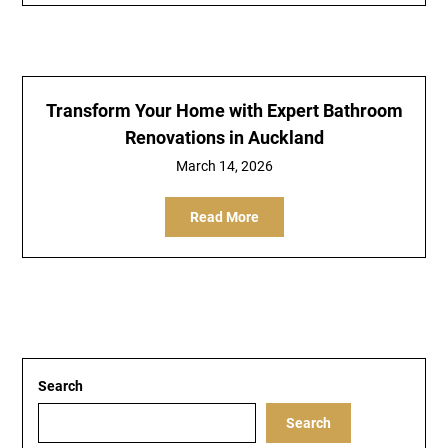
Transform Your Home with Expert Bathroom
Renovations in Auckland
March 14, 2026
Read More
Search
Search