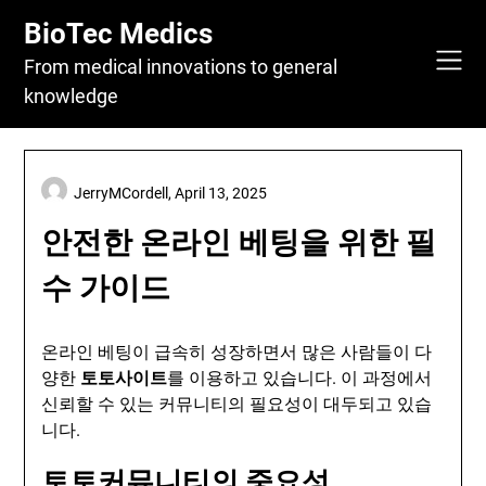
Skip
BioTec Medics
to
content
From medical innovations to general
knowledge
JerryMCordell,
April 13, 2025
안전한 온라인 베팅을 위한 필
수 가이드
온라인 베팅이 급속히 성장하면서 많은 사람들이 다
양한
토토사이트
를 이용하고 있습니다. 이 과정에서
신뢰할 수 있는 커뮤니티의 필요성이 대두되고 있습
니다.
토토커뮤니티의 중요성