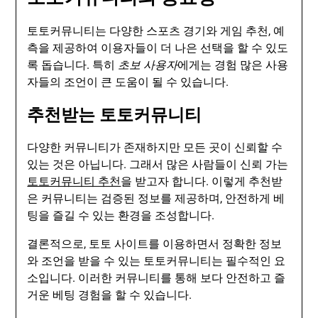
토토커뮤니티는 다양한 스포츠 경기와 게임 추천, 예
측을 제공하여 이용자들이 더 나은 선택을 할 수 있도
록 돕습니다. 특히
초보 사용자
에게는 경험 많은 사용
자들의 조언이 큰 도움이 될 수 있습니다.
추천받는 토토커뮤니티
다양한 커뮤니티가 존재하지만 모든 곳이 신뢰할 수
있는 것은 아닙니다. 그래서 많은 사람들이 신뢰 가는
토토커뮤니티 추천
을 받고자 합니다. 이렇게 추천받
은 커뮤니티는 검증된 정보를 제공하며, 안전하게 베
팅을 즐길 수 있는 환경을 조성합니다.
결론적으로, 토토 사이트를 이용하면서 정확한 정보
와 조언을 받을 수 있는 토토커뮤니티는 필수적인 요
소입니다. 이러한 커뮤니티를 통해 보다 안전하고 즐
거운 베팅 경험을 할 수 있습니다.