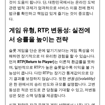
것이 도움이 됩니다. 단, 대한민국에서는 온라인 도박
관련 법적 규제가 엄격하므로 서비스 이용 전에 현지
법규를 확인하고 책임감 있게 즐기는 것이 중요합니
다.
게임 유형, RTP, 변동성: 실전에
서 승률을 높이는 전략
슬롯 게임을 단순 운에 맡기기보다는 게임 특성을 이
해하면 장기적으로 더 유리한 경험을 할 수 있습니다.
먼저
RTP(Return to Player)
는 이론적 환급률을 뜻하
며, 일반적으로 RTP가 높은 슬롯일수록 이익을 볼 가
능성이 큽니다. 다만 RTP는 장기간 통계값이므로 단
기 결과를 보장하지 않습니다. 또한
변동성(volatility)
은 한 판에서의 승리 빈도와 규모를 설명합니다. 고변
동성은 적은 빈도로 큰 당첨을 기대할 수 있고, 저변동
성은 잦은 소액 당첨을 제공합니다.
실전 전략은 자금 운영과 게임 선택에서 나옵니다. 예