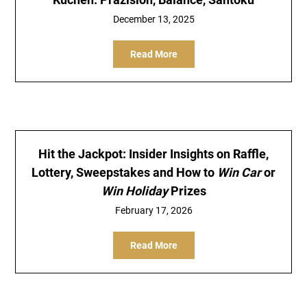
December 13, 2025
Read More
Hit the Jackpot: Insider Insights on Raffle,
Lottery, Sweepstakes and How to
Win Car
or
Win Holiday
Prizes
February 17, 2026
Read More