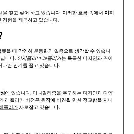
션을 찾고 싶어 하고 있습니다. 이러한 흐름 속에서
이지
인 경험을 제공하고 있습니다.
?
했을 때 막연히 운동화의 일종으로 생각할 수 있습니
지닙니다.
이지폼러너 레플리카
는 독특한 디자인과 뛰어
커다란 인기를 끌고 있습니다.
창성
에 있습니다. 미니멀리즘을 추구하는 디자인과 다양
다가 레플리카 버전은 원작에 비견될 만한 정교함을 지니
 레플리카
사로잡고 있습니다.