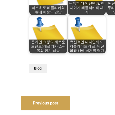
독특한 패션 선택: 발렌
당신
야스히로 레플리카와
시아가 레플리카의 세
두리
현대 미술의 만남
계
온라인 쇼핑의 새로운
혁신적인 디자인의 이
트렌드: 레플리카 쇼핑
지슬라이드 레플, 당신
몰의 인기 상승
의 패션에 날개를 달다
Blog
Post
Previous post
navigation