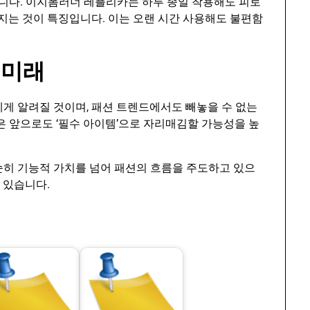
니다. 이지폼러너 레플리카는 하루 종일 착용해도 피로
지는 것이 특징입니다. 이는 오랜 시간 사용해도 불편함
 미래
에게 알려질 것이며, 패션 트렌드에서도 빼놓을 수 없는
은 앞으로도 ‘필수 아이템’으로 자리매김할 가능성을 높
히 기능적 가치를 넘어 패션의 흐름을 주도하고 있으
 있습니다.