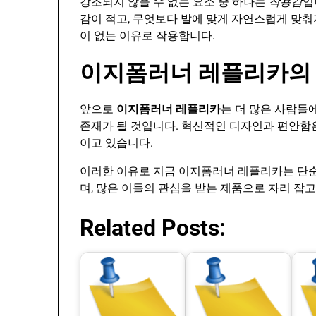
강조되지 않을 수 없는 요소 중 하나는
착용감
입
감이 적고, 무엇보다 발에 맞게 자연스럽게 맞춰
이 없는 이유로 작용합니다.
이지폼러너 레플리카의
앞으로
이지폼러너 레플리카
는 더 많은 사람들
존재가 될 것입니다. 혁신적인 디자인과 편안함
이고 있습니다.
이러한 이유로 지금 이지폼러너 레플리카는 단순
며, 많은 이들의 관심을 받는 제품으로 자리 잡고
Related Posts: