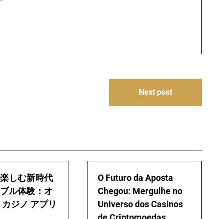
Next post
楽しむ新時代
O Futuro da Aposta
ブル体験：オ
Chegou: Mergulhe no
 カジノ アプリ
Universo dos Casinos
de Criptomoedas