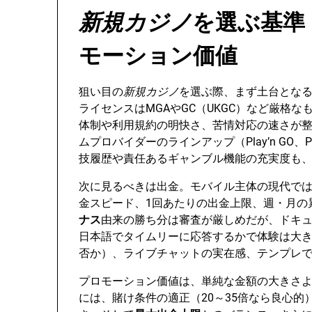
新規カジノ
を選ぶ基準
モーション価値
狙い目の
新規カジノ
を選ぶ際、まず土台とな
ライセンスはMGAやGC（UKGC）など厳格
体制や利用規約の明快さ、苦情対応の速さが
ムプロバイダーのラインアップ（Play’n GO、Pra
技履歴や責任あるギャンブル機能の充実度も
次に見るべきは出金。モバイル主体の現代では
金スピード、1回あたりの出金上限、週・月の
ナス
由来の勝ち分は審査が厳しめだが、ドキ
日本語でタイムリーに応答するかで体験は大き
否か）、ライブチャットの実在感、テンプレ
プロモーション価値は、単純な金額の大きさ
には、賭け条件の適正（20～35倍なら良心的