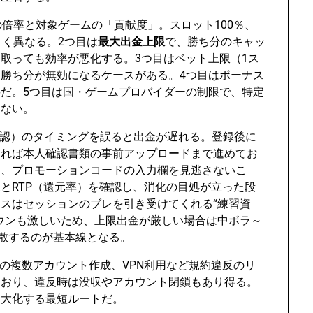
の倍率と対象ゲームの「貢献度」。スロット100％、
きく異なる。2つ目は
最大出金上限
で、勝ち分のキャッ
取っても効率が悪化する。3つ目はベット上限（1ス
勝ち分が無効になるケースがある。4つ目はボーナス
だ。5つ目は国・ゲームプロバイダーの制限で、特定
くない。
確認）のタイミングを誤ると出金が遅れる。登録後に
あれば本人確認書類の事前アップロードまで進めてお
た、プロモーションコードの入力欄を見逃さないこ
とRTP（還元率）を確認し、消化の目処が立った段
スはセッションのブレを引き受けてくれる“練習資
ウンも激しいため、上限出金が厳しい場合は中ボラ～
分散するのが基本線となる。
らの複数アカウント作成、VPN利用など規約違反のリ
ており、違反時は没収やアカウント閉鎖もあり得る。
最大化する最短ルートだ。