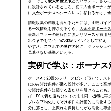
さ、そして
最大出金上限
とのバランス。さら
に設計されているところ。初回入金ボーナス
に入金ボーナスへシームレスに移れるかは、
情報収集の精度を高めるためには、比較ガイ
る一次情報を押さえるなら、
入金不要ボーナス
最新オファーの速報性に強いリソースが有用だ
出金までを“ひとつの体験ライン”として捉え、
やすさ、スマホでの動作の軽さ、クラッシュ
見逃せない基準といえる。
実例で学ぶ：ボーナス
ケースA：20回のフリースピン（FS）でテスト
にのみ賭け条件が乗る設計が多い。ここで高
で賭け条件を短縮する当たりを引けることも
び、FSで得た勝ち分をそのまま同一機種に再投下
ブレを平均化して賭け条件を計画的に消化する
分に落とし、上振れを保持しながら消化に専