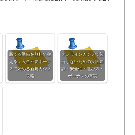
勝てる準備を無料で整
オンラインカジノで後
える：入金不要ボーナ
悔しないための実践知
スで始める新規カジノ
識：安全性・選び方・
攻略
ボーナスの真実