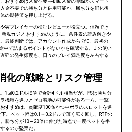
に、
おすすめ
は入金不要→初回入金の導線がスマート
が入金不要での勝ち分と併用可能か、勝ち分を消化後
全体の期待値を押し上げる。
ドや実プレイヤーの検証レビューが役立つ。信頼でき
 新規カジノ おすすめ
のように、条件表の読み解きや
。最終判断では、アカウント作成からKYC、最初の
途中で詰まるポイントがないかを確認する。UIの使い
や遅延の発生頻度も、日々のプレイ満足度を左右する
消化の戦略とリスク管理
。1回0.2ドル換算で合計4ドル相当だが、FSは勝ち分
ボラ機種を選ぶとゼロ着地の可能性がある一方、一撃
。
おすすめ
は、貢献度100％かつ中ボラのスロットを選
。ベット幅は0.1～0.2ドルで薄く広く回し、RTPの
。勝ち分が10～20倍に伸びた時点で一度ベットを半
念するのが堅実だ。