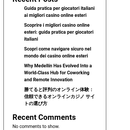
Guida pratica per giocatori italiani
ai migliori casino online esteri
Scoprire i migliori casino online
esteri: guida pratica per giocatori
italiani
Scopri come navigare sicuro nel
mondo dei casino online esteri
Why Medellín Has Evolved Into a
World‑Class Hub for Coworking
and Remote Innovation
勝てると評判のオンライン体験：
信頼できるオンラインカジノ サイ
トの選び方
Recent Comments
No comments to show.