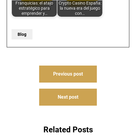
Franquicias: el atajo
Crypto Casino España:
estratégico para
la nueva era del juego
emprender y…
con…
Blog
Post
Previous post
navigation
Next post
Related Posts