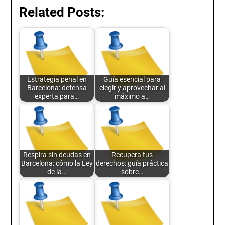
Related Posts:
Estrategia penal en
Guía esencial para
Barcelona: defensa
elegir y aprovechar al
experta para…
máximo a…
Respira sin deudas en
Recupera tus
Barcelona: cómo la Ley
derechos: guía práctica
de la…
sobre…