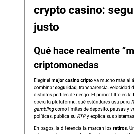
crypto casino: segur
justo
Qué hace realmente “me
criptomonedas
Elegir el
mejor casino cripto
va mucho más allá 
combinar
seguridad
, transparencia, velocidad 
distintos perfiles de riesgo. El primer filtro es la
opera la plataforma, qué estándares usa para
gambling
como límites de depósito, pausas y v
políticas, publica su
RTP
y explica sus sistema
En pagos, la diferencia la marcan los
retiros
. U