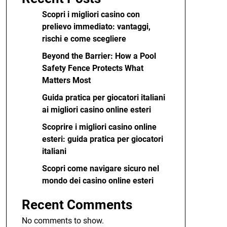
Scopri i migliori casino con
prelievo immediato: vantaggi,
rischi e come scegliere
Beyond the Barrier: How a Pool
Safety Fence Protects What
Matters Most
Guida pratica per giocatori italiani
ai migliori casino online esteri
Scoprire i migliori casino online
esteri: guida pratica per giocatori
italiani
Scopri come navigare sicuro nel
mondo dei casino online esteri
Recent Comments
No comments to show.