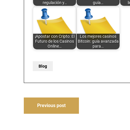
regulación y…
guía…
l
¡Apostar con Cripto: El
Los mejores casinos
Futuro de los Casinos
Bitcoin: guía avanzada
Online…
para…
Blog
Post
Previous post
navigation