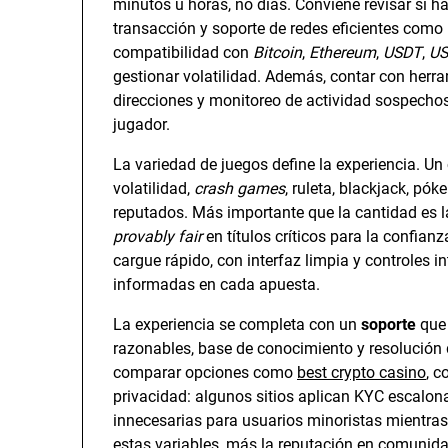
minutos u horas, no días. Conviene revisar si
transacción y soporte de redes eficientes como
compatibilidad con
Bitcoin
,
Ethereum
,
USDT
,
U
gestionar volatilidad. Además, contar con her
direcciones y monitoreo de actividad sospecho
jugador.
La variedad de juegos define la experiencia. Un
volatilidad,
crash games
, ruleta, blackjack, pók
reputados. Más importante que la cantidad es l
provably fair
en títulos críticos para la confia
cargue rápido, con interfaz limpia y controles in
informadas en cada apuesta.
La experiencia se completa con un
soporte
que 
razonables, base de conocimiento y resolución d
comparar opciones como
best crypto casino
, c
privacidad: algunos sitios aplican KYC escalon
innecesarias para usuarios minoristas mientr
estas variables, más la reputación en comunidad