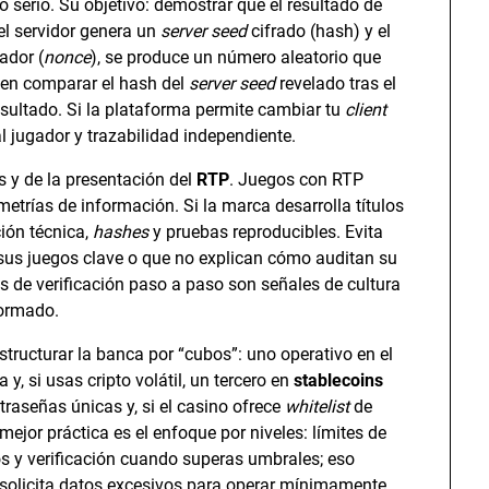
o serio. Su objetivo: demostrar que el resultado de
l servidor genera un
server seed
cifrado (hash) y el
ador (
nonce
), se produce un número aleatorio que
e en comparar el hash del
server seed
revelado tras el
 resultado. Si la plataforma permite cambiar tu
client
al jugador y trazabilidad independiente.
 y de la presentación del
RTP
. Juegos con RTP
metrías de información. Si la marca desarrolla títulos
ión técnica,
hashes
y pruebas reproducibles. Evita
sus juegos clave o que no explican cómo auditan su
los de verificación paso a paso son señales de cultura
formado.
estructurar la banca por “cubos”: uno operativo en el
 y, si usas cripto volátil, un tercero en
stablecoins
traseñas únicas y, si el casino ofrece
whitelist
de
a mejor práctica es el enfoque por niveles: límites de
s y verificación cuando superas umbrales; eso
o solicita datos excesivos para operar mínimamente,