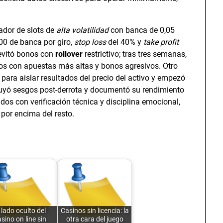
ador de slots de
alta volatilidad
con banca de 0,05
00 de banca por giro,
stop loss
del 40% y
take profit
evitó bonos con
rollover
restrictivo; tras tres semanas,
vios con apuestas más altas y bonos agresivos. Otro
para aislar resultados del precio del activo y empezó
nuyó sesgos post-derrota y documentó su rendimiento
os con verificación técnica y disciplina emocional,
por encima del resto.
 lado oculto del
Casinos sin licencia: la
sino on line sin
otra cara del juego