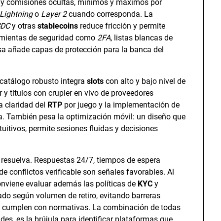
 hay comisiones ocultas, mínimos y máximos por
Lightning
o
Layer 2
cuando corresponda. La
SDC
y otras
stablecoins
reduce fricción y permite
ramientas de seguridad como
2FA
, listas blancas de
sa añade capas de protección para la banca del
 catálogo robusto integra
slots
con alto y bajo nivel de
er y títulos con crupier en vivo de proveedores
a claridad del
RTP
por juego y la implementación de
nza. También pesa la optimización móvil: un diseño que
tuitivos, permite sesiones fluidas y decisiones
resuelva. Respuestas 24/7, tiempos de espera
e conflictos verificable son señales favorables. Al
onviene evaluar además las políticas de
KYC
y
ado según volumen de retiro, evitando barreras
as cumplen con normativas. La combinación de todas
es, es la brújula para identificar plataformas que