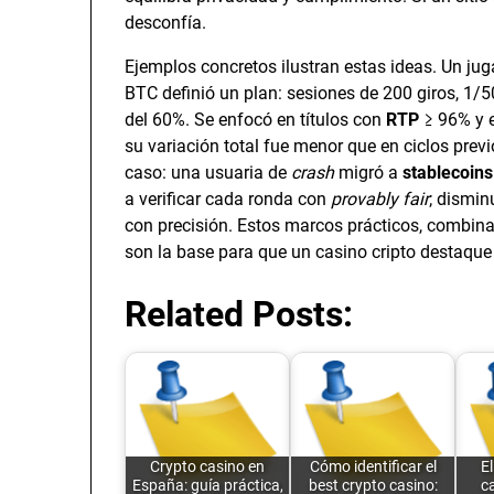
desconfía.
Ejemplos concretos ilustran estas ideas. Un jug
BTC definió un plan: sesiones de 200 giros, 1/5
del 60%. Se enfocó en títulos con
RTP
≥ 96% y 
su variación total fue menor que en ciclos pre
caso: una usuaria de
crash
migró a
stablecoins
a verificar cada ronda con
provably fair
; dismi
con precisión. Estos marcos prácticos, combinad
son la base para que un casino cripto destaque 
Related Posts:
Crypto casino en
Cómo identificar el
El
España: guía práctica,
best crypto casino:
ca