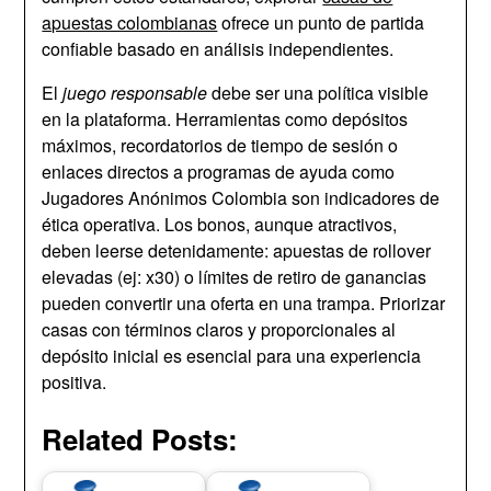
apuestas colombianas
ofrece un punto de partida
confiable basado en análisis independientes.
El
juego responsable
debe ser una política visible
en la plataforma. Herramientas como depósitos
máximos, recordatorios de tiempo de sesión o
enlaces directos a programas de ayuda como
Jugadores Anónimos Colombia son indicadores de
ética operativa. Los bonos, aunque atractivos,
deben leerse detenidamente: apuestas de rollover
elevadas (ej: x30) o límites de retiro de ganancias
pueden convertir una oferta en una trampa. Priorizar
casas con términos claros y proporcionales al
depósito inicial es esencial para una experiencia
positiva.
Related Posts: