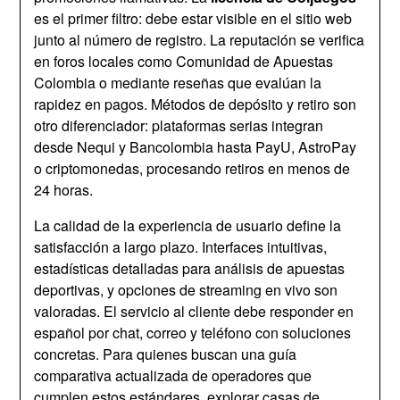
es el primer filtro: debe estar visible en el sitio web
junto al número de registro. La reputación se verifica
en foros locales como Comunidad de Apuestas
Colombia o mediante reseñas que evalúan la
rapidez en pagos. Métodos de depósito y retiro son
otro diferenciador: plataformas serias integran
desde Nequi y Bancolombia hasta PayU, AstroPay
o criptomonedas, procesando retiros en menos de
24 horas.
La calidad de la experiencia de usuario define la
satisfacción a largo plazo. Interfaces intuitivas,
estadísticas detalladas para análisis de apuestas
deportivas, y opciones de streaming en vivo son
valoradas. El servicio al cliente debe responder en
español por chat, correo y teléfono con soluciones
concretas. Para quienes buscan una guía
comparativa actualizada de operadores que
cumplen estos estándares, explorar
casas de