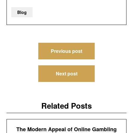
Blog
Post
Previous post
navigation
Next post
Related Posts
The Modern Appeal of Online Gambling