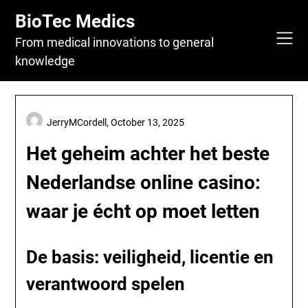
Skip
BioTec Medics
to
content
From medical innovations to general
knowledge
JerryMCordell,
October 13, 2025
Het geheim achter het beste
Nederlandse online casino:
waar je écht op moet letten
De basis: veiligheid, licentie en
verantwoord spelen