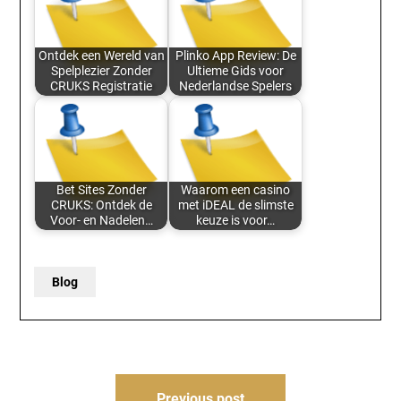
Ontdek een Wereld van
Plinko App Review: De
Spelplezier Zonder
Ultieme Gids voor
CRUKS Registratie
Nederlandse Spelers
Bet Sites Zonder
Waarom een casino
CRUKS: Ontdek de
met iDEAL de slimste
Voor- en Nadelen…
keuze is voor…
Blog
Post
Previous post