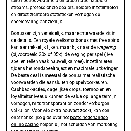
tellen betrouwbaarheid en presentatie: stabiele
streams, professionele dealers, heldere inzetlimieten
en direct zichtbare statistieken verhogen de
speelervaring aanzienlijk.
Bonussen zijn verleidelijk, maar echte waarde zit in
de details. Een royale welkomstbonus met free spins
kan aantrekkelijk lijken, maar kijk naar de
wagering
(bijvoorbeeld 20x of 35x), de weging per spel (live
spellen tellen vaak nauwelijks mee), inzetlimieten
tijdens het rondspeeltraject en maximale uitkeringen.
De beste deal is meestal de bonus met realistische
voorwaarden die aansluiten op spelvoorkeuren.
Cashback-acties, dagelijkse drops, toernooien en
loyaliteitsniveaus kunnen de value op lange termijn
verhogen, mits transparant en zonder verborgen
valkuilen. Voor wie extra houvast zoekt, kan een
onafhankelijke gids over het
beste nederlandse
online casino
helpen bij het scheiden van marketing