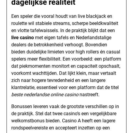
dagelijkse realiteit
Een speler die vooral houdt van live blackjack en
roulette wil stabiele streams, scherpe beeldkwaliteit
en vlotte tafelwaissels. In de praktijk blijkt dat een
live casino
met eigen tafels en Nederlandstalige
dealers de betrokkenheid verhoogt. Bovendien
bieden duidelijke limieten voor high rollers én casual
spelers meer flexibiliteit. Een voorbeeld: een platform
dat piekmomenten monitort en capaciteit opschaalt,
voorkomt wachttijden. Dat lijkt klein, maar vertaalt
zich naar hogere tevredenheid en een langere
klantrelatie, essentieel voor een platform dat de titel
beste nederlandse online casino
nastreeft.
Bonussen leveren vaak de grootste verschillen op in
de praktijk. Stel dat twee casino’s een vergelijkbare
welkomstbonus bieden. Casino A heeft een lagere
rondspeelvereiste en accepteert inzetten op een