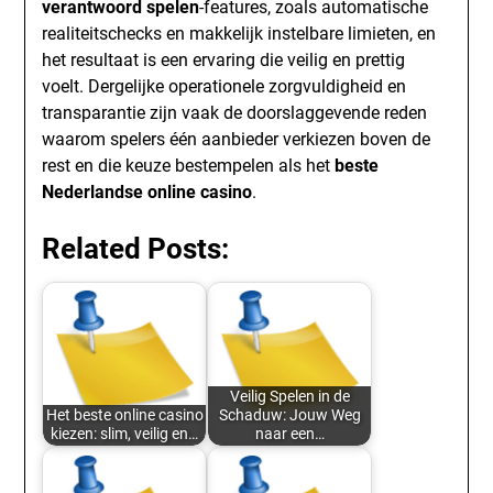
verantwoord spelen
-features, zoals automatische
realiteitschecks en makkelijk instelbare limieten, en
het resultaat is een ervaring die veilig en prettig
voelt. Dergelijke operationele zorgvuldigheid en
transparantie zijn vaak de doorslaggevende reden
waarom spelers één aanbieder verkiezen boven de
rest en die keuze bestempelen als het
beste
Nederlandse online casino
.
Related Posts:
Veilig Spelen in de
Het beste online casino
Schaduw: Jouw Weg
kiezen: slim, veilig en…
naar een…