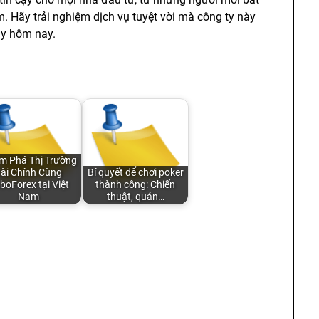
 Hãy trải nghiệm dịch vụ tuyệt vời mà công ty này
ay hôm nay.
m Phá Thị Trường
Tài Chính Cùng
Bí quyết để chơi poker
boForex tại Việt
thành công: Chiến
Nam
thuật, quản…