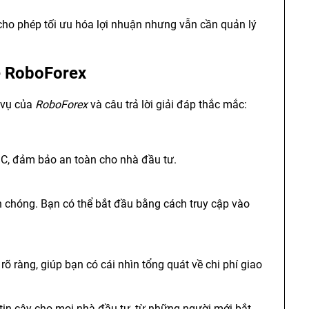
cho phép tối ưu hóa lợi nhuận nhưng vẫn cần quản lý
ề RoboForex
 vụ của
RoboForex
và câu trả lời giải đáp thắc mắc:
C, đảm bảo an toàn cho nhà đầu tư.
h chóng. Bạn có thể bắt đầu bằng cách truy cập vào
õ ràng, giúp bạn có cái nhìn tổng quát về chi phí giao
tin cậy cho mọi nhà đầu tư, từ những người mới bắt