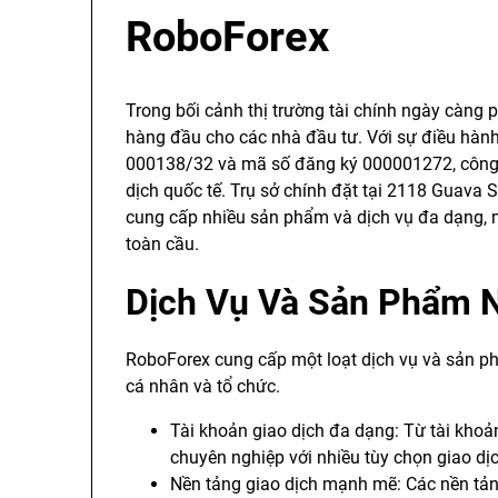
RoboForex
Trong bối cảnh thị trường tài chính ngày càng p
hàng đầu cho các nhà đầu tư. Với sự điều hành
000138/32 và mã số đăng ký 000001272, công ty
dịch quốc tế. Trụ sở chính đặt tại 2118 Guava St
cung cấp nhiều sản phẩm và dịch vụ đa dạng, 
toàn cầu.
Dịch Vụ Và Sản Phẩm N
RoboForex cung cấp một loạt dịch vụ và sản ph
cá nhân và tổ chức.
Tài khoản giao dịch đa dạng: Từ tài kho
chuyên nghiệp với nhiều tùy chọn giao dịc
Nền tảng giao dịch mạnh mẽ: Các nền tản