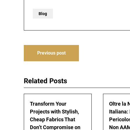
Blog
Post
Previous post
navigation
Related Posts
Transform Your
Oltre la
Projects with Stylish,
Italiana: 
Cheap Fabrics That
Pericolo
Don’t Compromise on
Non AA