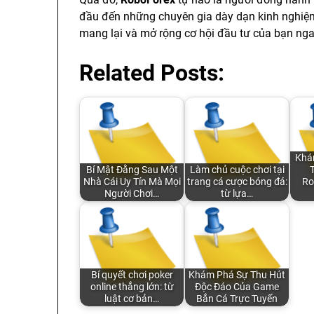
đầu đến những chuyên gia dày dạn kinh nghiệm.
mang lại và mở rộng cơ hội đầu tư của bạn ng
Related Posts:
Khá
Bí Mật Đằng Sau Một
Làm chủ cuộc chơi tại
Nhà Cái Uy Tín Mà Mọi
trang cá cược bóng đá:
Ro
Người Chơi…
từ lựa…
Bí quyết chơi poker
Khám Phá Sự Thu Hút
online thắng lớn: từ
Độc Đáo Của Game
luật cơ bản…
Bắn Cá Trực Tuyến