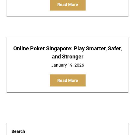
Read More
Online Poker Singapore: Play Smarter, Safer,
and Stronger
January 19, 2026
Read More
Search