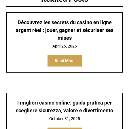
Découvrez les secrets du casino en ligne
argent réel : jouer, gagner et sécuriser ses
mises
April 25, 2026
Read More
I migliori casino online: guida pratica per
scegliere sicurezza, valore e divertimento
October 31, 2025