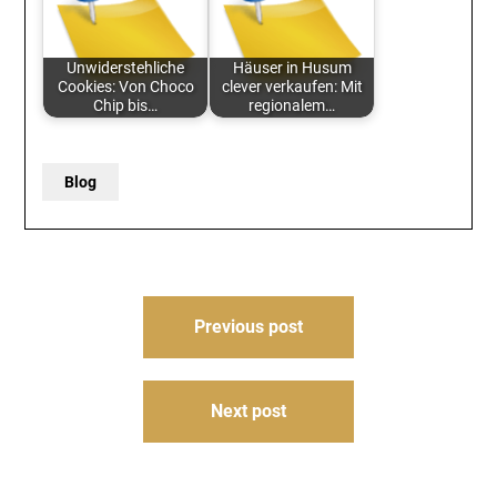
Unwiderstehliche
Häuser in Husum
Cookies: Von Choco
clever verkaufen: Mit
Chip bis…
regionalem…
Blog
Post
Previous post
navigation
Next post