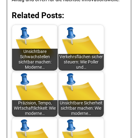
Related Posts:
Unsichtbare
Schwachstellen
Verkehrsflächen sicher
sichtbar machen:
steuern: Wie Poller
Moderne…
und…
Präzision, Tempo,
Unsichtbare Sicherheit
Wirtschaftlichkeit: Wie
sichtbar machen: Wie
moderne…
moderne…