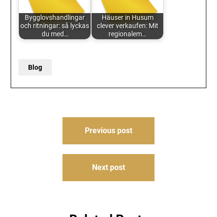
Bygglovshandlingar
Häuser in Husum
och ritningar: så lyckas
clever verkaufen: Mit
du med…
regionalem…
Blog
Post
Previous post
navigation
Next post