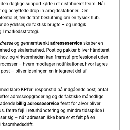
n daglige support kørte i et distribueret team. Når
 og benyttede drop‑in arbejdsstationer. Den
otentialet, før de traf beslutning om en fysisk hub.
de ydelser, de faktisk brugte – og undgik
il markedsstrategi.
adresse
og gennemtænkt
adresseservice
skaber en
erhed og skalerbarhed. Post og pakker bliver håndteret
 behov, og virksomheden kan fremstå professionel uden
e processer – hvem modtager notifikationer, hvor lagres
st – bliver løsningen en integreret del af
r med klare KPI’er: responstid på indgående post, antal
/efter adresseopgradering og de faktiske månedlige
eladende
billig adresseservice
først for alvor bliver
us, færre fejl i returhåndtering og mindre tidsspilde i
ser sig – når adressen ikke bare er et felt på en
virksomhedsdrift.