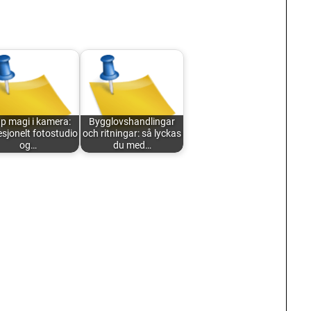
p magi i kamera:
Bygglovshandlingar
sjonelt fotostudio
och ritningar: så lyckas
og…
du med…