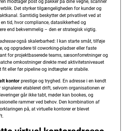
ren modtager post og pakker på dine vegne, scanner
overblik. Det styrker tilgængeligheden for kunder og
taktkanal. Samtidig beskytter det privatlivet ved at
 en tid, hvor compliance, datasikkerhed og
ere end bekvemmelig – den er strategisk vigtig.
radresse
også skalerbarhed: I kan starte småt, tilføje
, og opgradere til coworking-pladser eller faste
evant for projektbaserede teams, sæsonforretninger og
matche omkostninger direkte med aktivitetsniveauet
t eller før pipeline og indtægter er stabile.
elt kontor
prestige og tryghed. En adresse i en kendt
signalerer etableret drift, selvom organisationen er
 leveringer går ikke tabt, møder kan bookes, og
essionelle rammer ved behov. Den kombination af
klaringen på, at virtuelle kontorer er blevet
t.