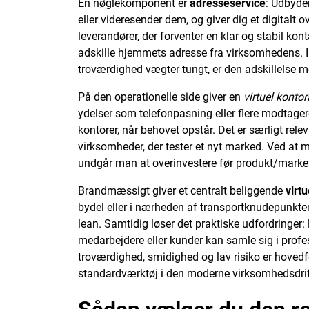
En nøglekomponent er
adresseservice
: Udbyde
eller videresender dem, og giver dig et digitalt 
leverandører, der forventer en klar og stabil kon
adskille hjemmets adresse fra virksomhedens. I
troværdighed vægter tungt, er den adskillelse m
På den operationelle side giver en
virtuel konto
ydelser som telefonpasning eller flere modtagere
kontorer, når behovet opstår. Det er særligt rel
virksomheder, der tester et nyt marked. Ved at 
undgår man at overinvestere før produkt/market fi
Brandmæssigt giver et centralt beliggende
virtu
bydel eller i nærheden af transportknudepunkter 
lean. Samtidig løser det praktiske udfordringer:
medarbejdere eller kunder kan samle sig i prof
troværdighed, smidighed og lav risiko er hovedfor
standardværktøj i den moderne virksomhedsdrif