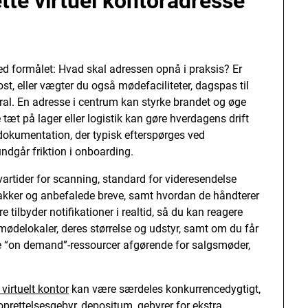
tte virtuel kontoradresse
 formålet: Hvad skal adressen opnå i praksis? Er
st, eller vægter du også mødefaciliteter, dagspas til
ral. En adresse i centrum kan styrke brandet og øge
tæt på lager eller logistik kan gøre hverdagens drift
okumentation, der typisk efterspørges ved
ndgår friktion i onboarding.
svartider for scanning, standard for videresendelse
f pakker og anbefalede breve, samt hvordan de håndterer
 tilbyder notifikationer i realtid, så du kan reagere
 mødelokaler, deres størrelse og udstyr, samt om du får
e “on demand”-ressourcer afgørende for salgsmøder,
t virtuelt kontor
kan være særdeles konkurrencedygtigt,
rettelsesgebyr, depositum, gebyrer for ekstra