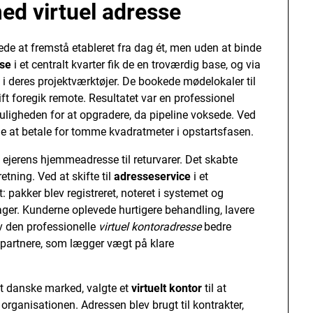
ed virtuel adresse
de at fremstå etableret fra dag ét, men uden at binde
sse
i et centralt kvarter fik de en troværdig base, og via
 i deres projektværktøjer. De bookede mødelokaler til
t foregik remote. Resultatet var en professionel
uligheden for at opgradere, da pipeline voksede. Ved
e at betale for tomme kvadratmeter i opstartsfasen.
ejerens hjemmeadresse til returvarer. Det skabte
tning. Ved at skifte til
adresseservice
i et
 pakker blev registreret, noteret i systemet og
lager. Kunderne oplevede hurtigere behandling, lavere
v den professionelle
virtuel kontoradresse
bedre
spartnere, som lægger vægt på klare
et danske marked, valgte et
virtuelt kontor
til at
e organisationen. Adressen blev brugt til kontrakter,