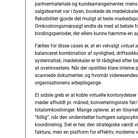
partnermateriale og kundearrangementer, mens de
salgsteamet var i byen, bookede de mødelokaler
fleksibilitet gjorde det muligt at teste markedsp
Omkostningsmæssigt endte de med at betale for 
bindingsperioder, der ellers kunne hæmme en ag
Fælles for disse cases er, at en velvalgt
virtuel 
balanceret kombination af synlighed, driftssikk
systematisk, mødelokaler er til rådighed efter
at overinvestere. Når der opstilles klare intern
scannede dokumenter, og hvornår videresendes po
organisationens arbejdsgange.
Et sidste greb er at koble virtuelle kontorydelse
møder afholdt pr. måned, konverteringsrate før
totalomkostninger. Mange oplever, at en tilsyn
“billig”, når den understøtter hurtigere salgscykl
koordinering. Det er her, den strategiske værdi vi
faktura, men en platform for effektiv, moderne 