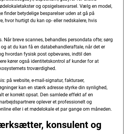
mødelokaletakster og opsigelsesvarsel. Vælg en model,
nge finder betydelige besparelser uden at gå på
 hvor hurtigt du kan op- eller nedskalere, hvis
. Når breve scannes, behandles persondata ofte; sørg
, og at du kan få en databehandleraftale, når det er
 og hvordan fysisk post opbevares, indtil den
re kører også identitetskontrol af kunder for at
 økosystemets troværdighed.
: på website, e-mail-signatur, fakturaer,
søgninger kan en stærk adresse styrke din synlighed,
t er korrekt opsat. Den samlede effekt af en
marbejdspartnere oplever et professionelt og
line eller i et mødelokale et par gange om måneden.
værksætter, konsulent og