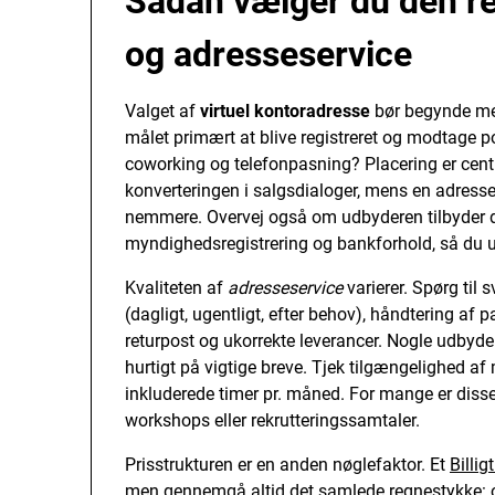
Sådan vælger du den re
og adresseservice
Valget af
virtuel kontoradresse
bør begynde med
målet primært at blive registreret og modtage po
coworking og telefonpasning? Placering er cent
konverteringen i salgsdialoger, mens en adresse 
nemmere. Overvej også om udbyderen tilbyder d
myndighedsregistrering og bankforhold, så du u
Kvaliteten af
adresseservice
varierer. Spørg til 
(dagligt, ugentligt, efter behov), håndtering a
returpost og ukorrekte leverancer. Nogle udbydere
hurtigt på vigtige breve. Tjek tilgængelighed af
inkluderede timer pr. måned. For mange er diss
workshops eller rekrutteringssamtaler.
Prisstrukturen er en anden nøglefaktor. Et
Billig
men gennemgå altid det samlede regnestykke: op