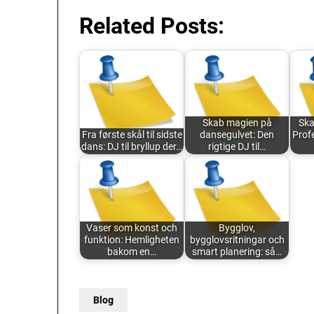
Related Posts:
Skab magien på
Ska
Fra første skål til sidste
dansegulvet: Den
Profe
dans: DJ til bryllup der…
rigtige DJ til…
Vaser som konst och
Bygglov,
funktion: Hemligheten
bygglovsritningar och
bakom en…
smart planering: så…
Blog