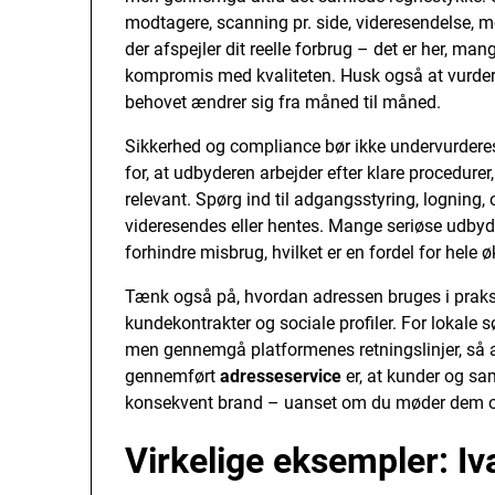
modtagere, scanning pr. side, videresendelse, 
der afspejler dit reelle forbrug – det er her, ma
kompromis med kvaliteten. Husk også at vurdere,
behovet ændrer sig fra måned til måned.
Sikkerhed og compliance bør ikke undervurderes
for, at udbyderen arbejder efter klare procedurer
relevant. Spørg ind til adgangsstyring, logning,
videresendes eller hentes. Mange seriøse udbyde
forhindre misbrug, hvilket er en fordel for hele
Tænk også på, hvordan adressen bruges i praksis
kundekontrakter og sociale profiler. For lokale 
men gennemgå platformenes retningslinjer, så al
gennemført
adresseservice
er, at kunder og sa
konsekvent brand – uanset om du møder dem on
Virkelige eksempler: I