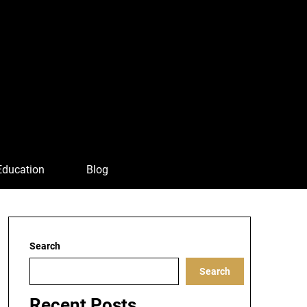
Education
Blog
Search
Search
Recent Posts