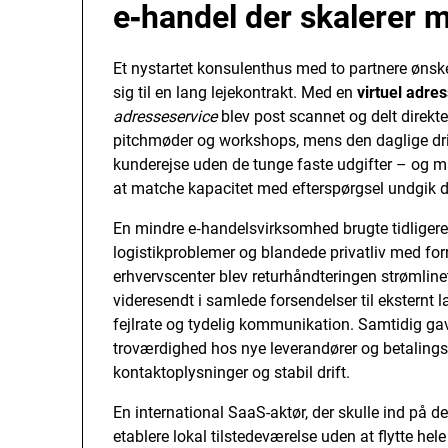
e‑handel der skalerer m
Et nystartet konsulenthus med to partnere ønske
sig til en lang lejekontrakt. Med en
virtuel adre
adresseservice
blev post scannet og delt direkte
pitchmøder og workshops, mens den daglige drif
kunderejse uden de tunge faste udgifter – og m
at matche kapacitet med efterspørgsel undgik d
En mindre e‑handelsvirksomhed brugte tidligere 
logistikproblemer og blandede privatliv med forre
erhvervscenter blev returhåndteringen strømlinet:
videresendt i samlede forsendelser til eksternt 
fejlrate og tydelig kommunikation. Samtidig ga
troværdighed hos nye leverandører og betaling
kontaktoplysninger og stabil drift.
En international SaaS-aktør, der skulle ind på d
etablere lokal tilstedeværelse uden at flytte hel