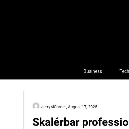
Skip
to
content
Business
Tech
JerryMCordell,
August 17, 2025
Skalérbar professi