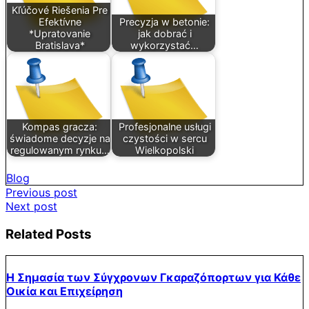
Kľúčové Riešenia Pre
Efektívne
Precyzja w betonie:
*Upratovanie
jak dobrać i
Bratislava*
wykorzystać…
Kompas gracza:
Profesjonalne usługi
świadome decyzje na
czystości w sercu
regulowanym rynku…
Wielkopolski
Blog
Post
Previous post
Next post
navigation
Related Posts
Η Σημασία των Σύγχρονων Γκαραζόπορτων για Κάθε
Οικία και Επιχείρηση