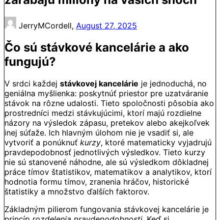
JerryMCordell,
August 27, 2025
Čo sú stávkové kancelárie a ako
fungujú?
V srdci každej
stávkovej kancelárie
je jednoduchá, no
geniálna myšlienka: poskytnúť priestor pre uzatváranie
stávok na rôzne udalosti. Tieto spoločnosti pôsobia ako
prostredníci medzi stávkujúcimi, ktorí majú rozdielne
názory na výsledok zápasu, pretekov alebo akejkoľvek
inej súťaže. Ich hlavným úlohom nie je vsadiť si, ale
vytvoriť a ponúknuť
kurzy
, ktoré matematicky vyjadrujú
pravdepodobnosť jednotlivých výsledkov. Tieto kurzy
nie sú stanovené náhodne, ale sú výsledkom dôkladnej
práce tímov štatistikov, matematikov a analytikov, ktorí
hodnotia formu tímov, zranenia hráčov, historické
štatistiky a množstvo ďalších faktorov.
Základným pilierom fungovania stávkovej kancelárie je
princíp
rozdelenia pravdepodobnosti
. Keď si