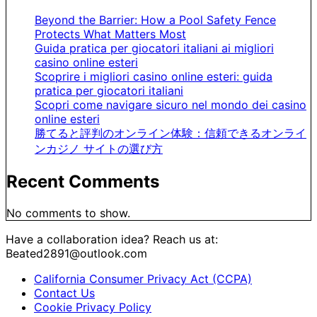
Beyond the Barrier: How a Pool Safety Fence
Protects What Matters Most
Guida pratica per giocatori italiani ai migliori
casino online esteri
Scoprire i migliori casino online esteri: guida
pratica per giocatori italiani
Scopri come navigare sicuro nel mondo dei casino
online esteri
勝てると評判のオンライン体験：信頼できるオンライ
ンカジノ サイトの選び方
Recent Comments
No comments to show.
Have a collaboration idea? Reach us at:
Beated2891@outlook.com
California Consumer Privacy Act (CCPA)
Contact Us
Cookie Privacy Policy