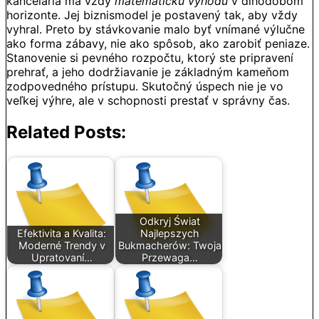
kancelária má vždy
matematickú výhodu
v dlhodobom
horizonte. Jej biznismodel je postavený tak, aby vždy
vyhral. Preto by stávkovanie malo byť vnímané výlučne
ako forma zábavy, nie ako spôsob, ako zarobiť peniaze.
Stanovenie si pevného rozpočtu, ktorý ste pripravení
prehrať, a jeho dodržiavanie je základným kameňom
zodpovedného prístupu. Skutočný úspech nie je vo
veľkej výhre, ale v schopnosti prestať v správny čas.
Related Posts:
Odkryj Świat
Efektivita a Kvalita:
Najlepszych
Moderné Trendy v
Bukmacherów: Twoja
Upratovaní…
Przewaga…