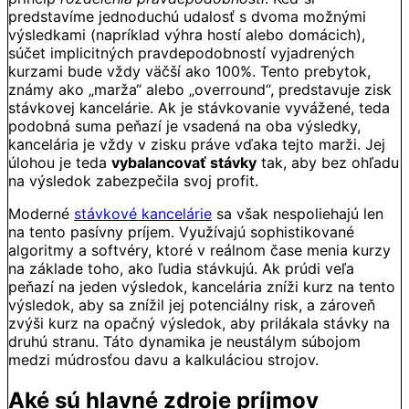
predstavíme jednoduchú udalosť s dvoma možnými
výsledkami (napríklad výhra hostí alebo domácich),
súčet implicitných pravdepodobností vyjadrených
kurzami bude vždy väčší ako 100%. Tento prebytok,
známy ako „marža“ alebo „overround“, predstavuje zisk
stávkovej kancelárie. Ak je stávkovanie vyvážené, teda
podobná suma peňazí je vsadená na oba výsledky,
kancelária je vždy v zisku práve vďaka tejto marži. Jej
úlohou je teda
vybalancovať stávky
tak, aby bez ohľadu
na výsledok zabezpečila svoj profit.
Moderné
stávkové kancelárie
sa však nespoliehajú len
na tento pasívny príjem. Využívajú sophistikované
algoritmy a softvéry, ktoré v reálnom čase menia kurzy
na základe toho, ako ľudia stávkujú. Ak prúdi veľa
peňazí na jeden výsledok, kancelária zníži kurz na tento
výsledok, aby sa znížil jej potenciálny risk, a zároveň
zvýši kurz na opačný výsledok, aby prilákala stávky na
druhú stranu. Táto dynamika je neustálym súbojom
medzi múdrosťou davu a kalkuláciou strojov.
Aké sú hlavné zdroje príjmov