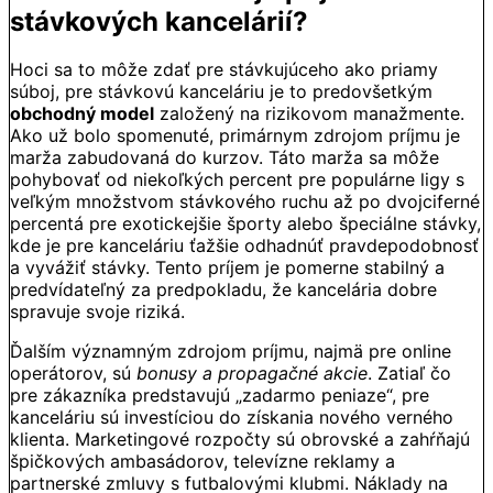
stávkových kancelárií?
Hoci sa to môže zdať pre stávkujúceho ako priamy
súboj, pre stávkovú kanceláriu je to predovšetkým
obchodný model
založený na rizikovom manažmente.
Ako už bolo spomenuté, primárnym zdrojom príjmu je
marža zabudovaná do kurzov. Táto marža sa môže
pohybovať od niekoľkých percent pre populárne ligy s
veľkým množstvom stávkového ruchu až po dvojciferné
percentá pre exotickejšie športy alebo špeciálne stávky,
kde je pre kanceláriu ťažšie odhadnúť pravdepodobnosť
a vyvážiť stávky. Tento príjem je pomerne stabilný a
predvídateľný za predpokladu, že kancelária dobre
spravuje svoje riziká.
Ďalším významným zdrojom príjmu, najmä pre online
operátorov, sú
bonusy a propagačné akcie
. Zatiaľ čo
pre zákazníka predstavujú „zadarmo peniaze“, pre
kanceláriu sú investíciou do získania nového verného
klienta. Marketingové rozpočty sú obrovské a zahŕňajú
špičkových ambasádorov, televízne reklamy a
partnerské zmluvy s futbalovými klubmi. Náklady na