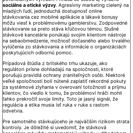
sociálne a etické výzvy
. Agresívny marketing cielený na
mladých ľudí, jednoduchá dostupnosť online
stávkovania cez mobilné aplikácie a lákavé bonusy
môžu viesť k problémovému gamblerstvu. Zodpovedné
stávkovanie sa preto stáva kľúčovou témou. Slušné
stávkové kancelárie ponúkajú svojim klientom nástroje
na sebaobmedzenie, možnosť dočasného alebo trvalého
vylúčenia zo stávkovania a informácie o organizáciách
poskytujúcich odbornú pomoc.
Prípadová štúdia z britského trhu ukazuje, ako
regulátori prísne dohliadajú na spoločnosti, ktoré
porušujú pravidlá ochrany zraniteľných osôb. Niektoré
veľké spoločnosti boli nútené zaplatiť rekordné pokuty
za systémové zlyhania v overovaní totožnosti a príjmu
klientov, čo viedlo k tomu, že problémoví hráči mohli
ľahko prekročiť svoje limity. Toto je jasný signál, že
regulácia a etika musia ísť ruka v ruke s rastom
odvetvia.
Pre samotného stávkujúceho je najväčším rizikom strata
kontroly. Je dôležité si uvedomiť, že stávková