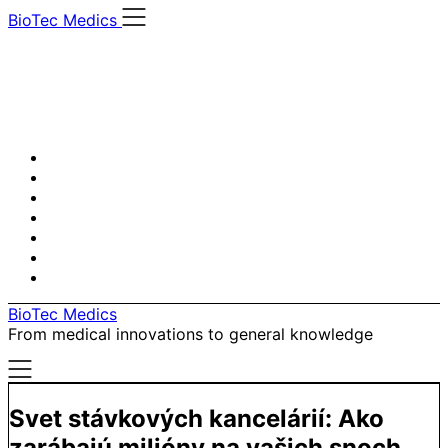
Skip
BioTec Medics
to
content
BioTec Medics
From medical innovations to general knowledge
Svet stávkových kancelárií: Ako
zarábajú milióny na vašich snoch