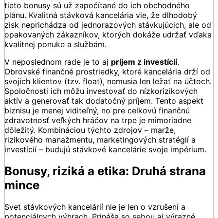
tieto bonusy sú už započítané do ich obchodného
plánu. Kvalitná stávková kancelária vie, že dlhodobý
zisk neprichádza od jednorazových stávkujúcich, ale od
opakovaných zákazníkov, ktorých dokáže udržať vďaka
kvalitnej ponuke a službám.
V neposlednom rade je to aj
príjem z investícií
.
Obrovské finančné prostriedky, ktoré kancelária drží od
svojich klientov (tzv. float), nemusia len ležať na účtoch.
Spoločnosti ich môžu investovať do nízkorizikových
aktív a generovať tak dodatočný príjem. Tento aspekt
biznisu je menej viditeľný, no pre celkovú finančnú
zdravotnosť veľkých hráčov na trpe je mimoriadne
dôležitý. Kombináciou týchto zdrojov – marže,
rizikového manažmentu, marketingových stratégií a
investícií – budujú stávkové kancelárie svoje impérium.
Bonusy, riziká a etika: Druhá strana
mince
Svet stávkových kancelárií nie je len o vzrušení a
potenciálnych výhrach. Prináša so sebou aj výrazné