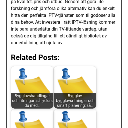
på kvalitet, pris och utbud. Genom att göra lite
forskning och jämföra olika alternativ kan du enkelt
hitta den perfekta IPTV-tjänsten som tillgodoser alla
dina behov. Att investera i rätt IPTV-lösning kommer
inte bara underlätta din TV-tittande vardag, utan
också ge dig tillgång till ett oändligt bibliotek av
underhållning att njuta av.
Related Posts:
Bygglovshandlingar
Bygglov,
och ritningar: så lyckas
bygglovsritningar och
du med…
smart planering: så…