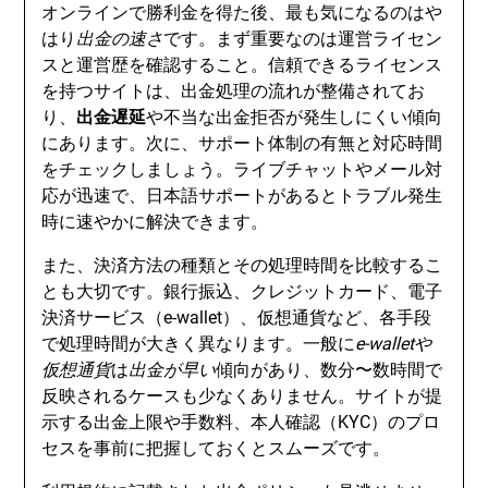
オンラインで勝利金を得た後、最も気になるのはや
はり
出金の速さ
です。まず重要なのは運営ライセン
スと運営歴を確認すること。信頼できるライセンス
を持つサイトは、出金処理の流れが整備されてお
り、
出金遅延
や不当な出金拒否が発生しにくい傾向
にあります。次に、サポート体制の有無と対応時間
をチェックしましょう。ライブチャットやメール対
応が迅速で、日本語サポートがあるとトラブル発生
時に速やかに解決できます。
また、決済方法の種類とその処理時間を比較するこ
とも大切です。銀行振込、クレジットカード、電子
決済サービス（e-wallet）、仮想通貨など、各手段
で処理時間が大きく異なります。一般に
e-walletや
仮想通貨
は
出金が早い
傾向があり、数分〜数時間で
反映されるケースも少なくありません。サイトが提
示する出金上限や手数料、本人確認（KYC）のプロ
セスを事前に把握しておくとスムーズです。