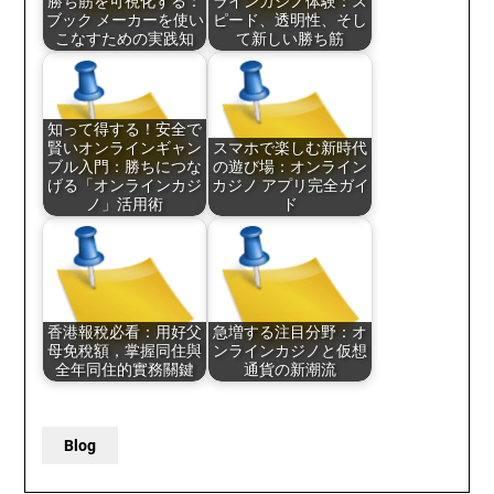
勝ち筋を可視化する：
ラインカジノ体験：ス
ブック メーカーを使い
ピード、透明性、そし
こなすための実践知
て新しい勝ち筋
知って得する！安全で
賢いオンラインギャン
スマホで楽しむ新時代
ブル入門：勝ちにつな
の遊び場：オンライン
げる「オンラインカジ
カジノ アプリ完全ガイ
ノ」活用術
ド
香港報稅必看：用好父
急増する注目分野：オ
母免稅額，掌握同住與
ンラインカジノと仮想
全年同住的實務關鍵
通貨の新潮流
Blog