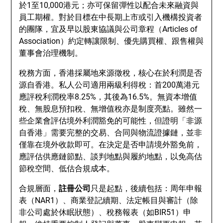
於1至10,000港元；亦可保留彈性以配合未來融資與
員工期權。對於目標在中長期上市或引入機構投資者
的團隊，宜及早以股東協議與公司章程（Articles of
Association）約定轉讓限制、優先購買權、跟售權與
董事會治理機制。
稅務方面，香港採屬地來源徵稅，核心在於利潤是否
源自香港。私人公司適用兩級利得稅：首200萬港元
應評稅利潤稅率8.25%，其後為16.5%。無資本增值
稅、無股息預扣稅、無增值稅亦是制度亮點。雖然一
些企業會評估境外利潤豁免的可能性，但證明「非源
自香港」需要完整的交易、合同與物流證據鏈，並非
僅靠在境外收款即可。在決定是否申請境外豁免前，
應評估供應鏈節點、談判地點與履約地點，以免高估
節稅空間、低估合規成本。
合規層面，
註冊公司
只是起點，後續包括：周年申報
表（NAR1）、商業登記續期、法定帳目與審計（除
非公司處於休眠狀態）、稅務報表（如BIR51）申