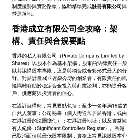
制度優勢與實務路線，協助精準完成
註冊有限公司
與
營運落地。
香港成立有限公司全攻略：架
構、責任與合規要點
香港的私人有限公司（Private Company Limited by
Shares）以股本作為基本架構，股東的法律責任一般
以其認購股本為限，這是與獨資或合夥形式最大的分
野。對於計畫
成立有限公司
的創業者，有限責任的風
險隔離有助於穩定資金投入與商業談判，亦能提升客
戶、供應商與投資者的信心。
在設計架構時，常見要點包括：至少一名年滿18歲的
自然人董事；公司秘書（個人需通常居於香港，或由
在港註冊的法團擔任）；在港註冊地址；以及實益擁
有人紀錄（Significant Controllers Register）。香港
已取消面值與最低股本限制，實務上常見認繳股本介