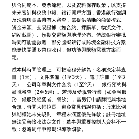
與合同範本、發票流程、以及資料保存政策，以支撐
未來審計與稅務申報。銀行開戶方面，香港銀行強調
反洗錢與實益擁有人審查，需提供清晰的商業模式、
資金來源、交易證據（如合約、採購單、物流文件、
網站截圖）、預期交易額與地理分布。傳統銀行審批
時間可能需數週；部分虛擬銀行或跨境金融科技方案
能更快開通多幣種收付，但功能與限額需視方案而
定。
成本與時間管理上，可把流程分解為：名稱決定與查
冊（1天）、文件準備（1至3天）、電子註冊（1至3
天）、公司印章與文件套裝（1至2天）、銀行預約與
盡職審查（2至6週）。若涉及受規管行業（如金融服
務、錢服務經營者、餐飲），需另行申請牌照與場地
合規，時間大幅拉長。避免常見錯誤包括：股東比例
與期權池未先規劃；章程未涵蓋優先條款；註冊地址
無法妥善接收法定文件；董事與重要控制人資料不一
致；忽略周年申報期限導致罰款。