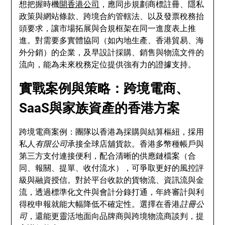
想把握時機
開香港公司
，應同步規劃商標註冊、隱私
政策與網站條款、跨境合約管轄法、以及發票稅務抬
頭要求，讓市場拓展與合規框架在同一進度表上推
進。對需要多實體協同（如內地生產、香港貿易、海
外分銷）的企業，及早設計採購、銷售與物流文件的
流向，能為未來稅務定位提供強有力的證據支持。
實戰案例與策略：跨境電商、
SaaS與家族資產的香港方案
跨境電商案例：團隊以香港為採購與結算樞紐，採用
私人
有限公司
承接全球店舖貨款。香港多幣種帳戶與
第三方支付連接便利，配合清晰的供應鏈檔案（合
同、報關、提單、收付流水），可爭取更好的風控評
級與融資授信。對於平台收款的貨物流、資訊流與金
流，透過標準化文件與會計分錄打通，年終審計與利
得稅申報就能大幅降低不確定性。選擇在香港
註冊公
司
，還能更靈活地面向品牌商與跨境物流商談判，提