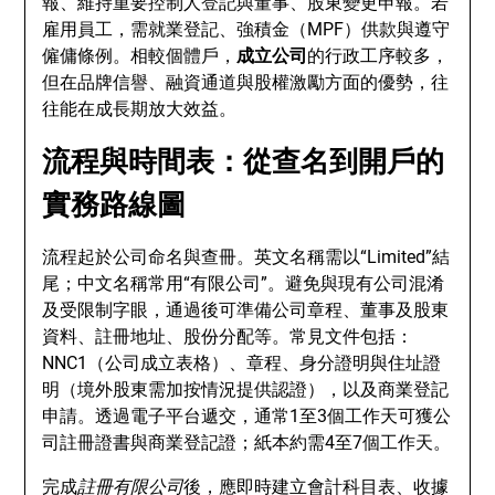
報、維持重要控制人登記與董事、股東變更申報。若
雇用員工，需就業登記、強積金（MPF）供款與遵守
僱傭條例。相較個體戶，
成立公司
的行政工序較多，
但在品牌信譽、融資通道與股權激勵方面的優勢，往
往能在成長期放大效益。
流程與時間表：從查名到開戶的
實務路線圖
流程起於公司命名與查冊。英文名稱需以“Limited”結
尾；中文名稱常用“有限公司”。避免與現有公司混淆
及受限制字眼，通過後可準備公司章程、董事及股東
資料、註冊地址、股份分配等。常見文件包括：
NNC1（公司成立表格）、章程、身分證明與住址證
明（境外股東需加按情況提供認證），以及商業登記
申請。透過電子平台遞交，通常1至3個工作天可獲公
司註冊證書與商業登記證；紙本約需4至7個工作天。
完成
註冊有限公司
後，應即時建立會計科目表、收據