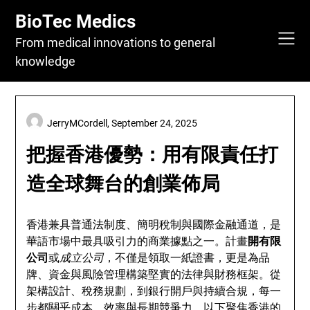
Skip
BioTec Medics
to
content
From medical innovations to general
knowledge
JerryMCordell,
September 24, 2025
把握香港優勢：用有限責任打
造全球舞台的創業佈局
香港兼具普通法制度、簡明稅制與國際金融通道，是
華語市場中最具吸引力的商業據點之一。計畫
開有限
公司
或
成立公司
，不僅是領取一紙證書，更是為品
牌、資金與風險管理構築堅實的法律與財務框架。從
架構設計、稅務規劃，到銀行開戶與持續合規，每一
步都關乎成本、效率與長期競爭力。以下聚焦香港的