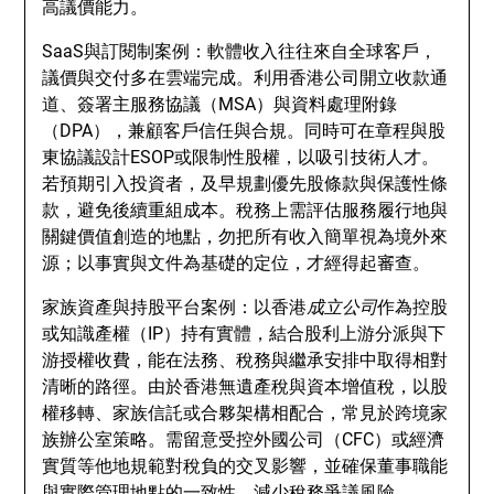
高議價能力。
SaaS與訂閱制案例：軟體收入往往來自全球客戶，
議價與交付多在雲端完成。利用香港公司開立收款通
道、簽署主服務協議（MSA）與資料處理附錄
（DPA），兼顧客戶信任與合規。同時可在章程與股
東協議設計ESOP或限制性股權，以吸引技術人才。
若預期引入投資者，及早規劃優先股條款與保護性條
款，避免後續重組成本。稅務上需評估服務履行地與
關鍵價值創造的地點，勿把所有收入簡單視為境外來
源；以事實與文件為基礎的定位，才經得起審查。
家族資產與持股平台案例：以香港
成立公司
作為控股
或知識產權（IP）持有實體，結合股利上游分派與下
游授權收費，能在法務、稅務與繼承安排中取得相對
清晰的路徑。由於香港無遺產稅與資本增值稅，以股
權移轉、家族信託或合夥架構相配合，常見於跨境家
族辦公室策略。需留意受控外國公司（CFC）或經濟
實質等他地規範對稅負的交叉影響，並確保董事職能
與實際管理地點的一致性，減少稅務爭議風險。