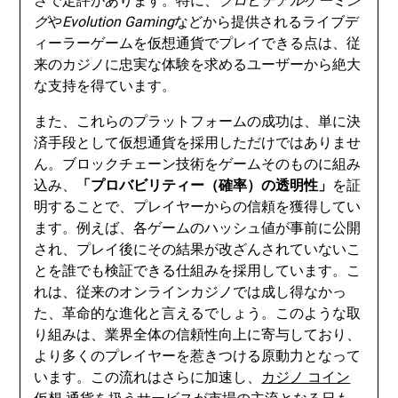
さで定評があります。特に、
プロビデアルゲーミン
グ
や
Evolution Gaming
などから提供されるライブデ
ィーラーゲームを仮想通貨でプレイできる点は、従
来のカジノに忠実な体験を求めるユーザーから絶大
な支持を得ています。
また、これらのプラットフォームの成功は、単に決
済手段として仮想通貨を採用しただけではありませ
ん。ブロックチェーン技術をゲームそのものに組み
込み、
「プロバビリティー（確率）の透明性」
を証
明することで、プレイヤーからの信頼を獲得してい
ます。例えば、各ゲームのハッシュ値が事前に公開
され、プレイ後にその結果が改ざんされていないこ
とを誰でも検証できる仕組みを採用しています。こ
れは、従来のオンラインカジノでは成し得なかっ
た、革命的な進化と言えるでしょう。このような取
り組みは、業界全体の信頼性向上に寄与しており、
より多くのプレイヤーを惹きつける原動力となって
います。この流れはさらに加速し、
カジノ コイン