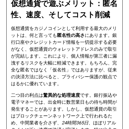
仮想通貨で遊ぶメリット：匿名
性、速度、そしてコスト削減
仮想通貨をカジノコインとして利用する最大のメリ
ットは、何と言っても
匿名性の高さ
にあります。銀
行口座やクレジットカード情報を一切提示する必要
がなく、仮想通貨のウォレットアドレスのみで取引
が完結します。これにより、個人情報が第三者に漏
洩するリスクを大幅に軽減できます。もちろん、完
全な匿名ではなく「仮名性」ではありますが、従来
の決済方法に比べると、プライバシー保護の観点で
はるかに優れています。
二つ目の利点は
驚異的な処理速度
です。銀行振込や
電子マネーでは、出金時に数営業日もの待ち時間が
発生することがあります。しかし、仮想通貨の取引
はブロックチェーンネットワーク上で行われるた
め、中間業者を介さず、
24時間365日
、ほぼリアル