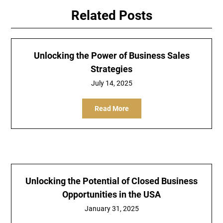
Related Posts
Unlocking the Power of Business Sales
Strategies
July 14, 2025
Read More
Unlocking the Potential of Closed Business
Opportunities in the USA
January 31, 2025