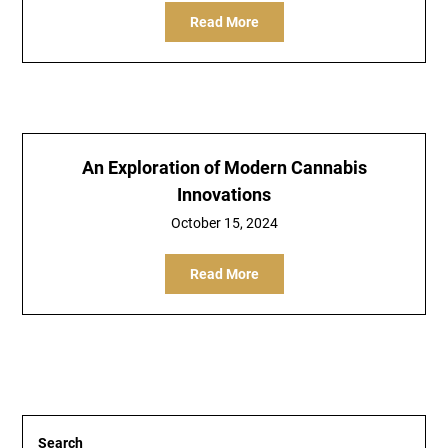
Read More
An Exploration of Modern Cannabis
Innovations
October 15, 2024
Read More
Search