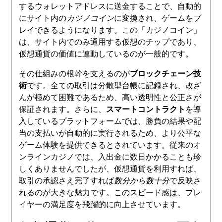
するウォレットアドレスに送金することで、自動的
にサイト内の
カジノコイン
に変換され、ゲームをプ
レイできるようになります。この「カジノコイン」
は、サイト内でのみ通用する仮想のチップであり、
仮想通貨の価値に連動しているのが一般的です。
その仕組みの根幹を支えるのが
ブロックチェーン技
術
です。全ての取引は分散型台帳に記録され、改ざ
んが極めて困難であるため、高い透明性と公正さが
保証されます。さらに、
スマートコントラクト
を導
入しているプラットフォームでは、勝負の結果や配
当の支払いが自動的に実行されるため、より公平な
ゲーム体験を提供できるとされています。従来のオ
ンラインカジノでは、入出金に数日かかることも珍
しくありませんでしたが、仮想通貨を利用すれば、
取引の承認さえ完了すれば
数分から数十分
で反映さ
れるのが大きな魅力です。このスピード感は、プレ
イヤーの満足度を飛躍的に向上させています。