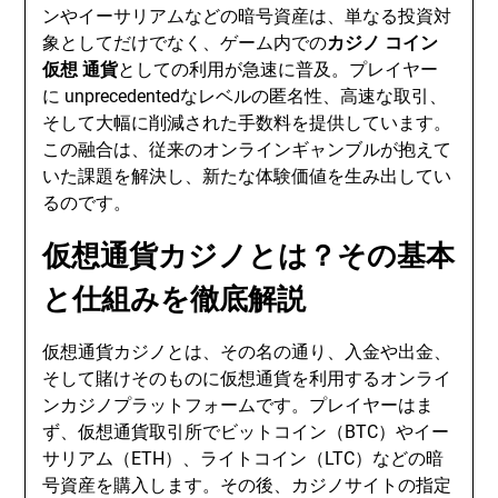
ンやイーサリアムなどの暗号資産は、単なる投資対
象としてだけでなく、ゲーム内での
カジノ コイン
仮想 通貨
としての利用が急速に普及。プレイヤー
に unprecedentedなレベルの匿名性、高速な取引、
そして大幅に削減された手数料を提供しています。
この融合は、従来のオンラインギャンブルが抱えて
いた課題を解決し、新たな体験価値を生み出してい
るのです。
仮想通貨カジノとは？その基本
と仕組みを徹底解説
仮想通貨カジノとは、その名の通り、入金や出金、
そして賭けそのものに仮想通貨を利用するオンライ
ンカジノプラットフォームです。プレイヤーはま
ず、仮想通貨取引所でビットコイン（BTC）やイー
サリアム（ETH）、ライトコイン（LTC）などの暗
号資産を購入します。その後、カジノサイトの指定