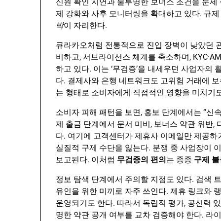
신원 확인 지연과 불투명한 보너스 조건을 문제 
제 강화와 사후 모니터링을 확대하고 있다. 규
박
이 자리한다.
큐라카오처럼 전통적으로 진입 장벽이 낮았던 관
비하고, 서브라이선스 체계를 축소하며, KYC·
하고 있다. 이는 ‘무검증’을 내세우던 사업자의 
다. 결제사와 은행 네트워크도 고위험 거래에 
는 형태로 소비자에게 직접적인 영향을 미치기도
소비자 피해 패턴을 보면, 홍보 단계에서는 “신속
제 출금 단계에서 문서 미비, 보너스 약관 위반,
다. 여기에 고객센터가 제휴사 이메일만 제공하
실질적 구제 수단을 잃는다. 분쟁 중 사업장이
보고된다. 이처럼
무검증의 편의
는 종종
구제 불
정보 탐색 단계에서 주의할 지점도 있다. 검색 
유인을 위한 미끼로 자주 쓰인다. 제휴 링크와 
운영되기도 한다. 따라서 독립적 평가, 공신력 있
명한 약관 공개 여부를 교차 검증해야 한다. 라