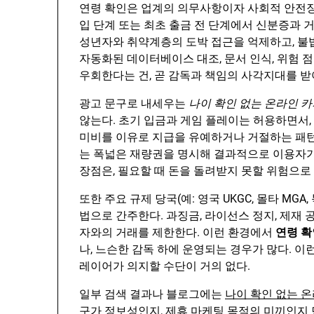
연령 확인은 업계의 의무사항이자 사회적 안전장
입 단계 또는 최초 출금 전 단계에서 신분증과 거
성년자와 취약계층의 도박 접근을 억제하고, 불
자동화된 데이터베이스 대조, 문서 인식, 위험 
우회한다는 건, 곧 감독과 책임의 사각지대를 
광고 문구로 내세우는
나이 확인 없는 온라인 
않는다. 초기 입금과 게임 플레이는 허용하면서,
미비를 이유로 지급을 유예하거나 거절하는 패턴
는 폭넓은 재량권을 명시해 결과적으로 이용자가
장점은, 필요할 때 돈을 돌려받지 못할 위험으로
또한 주요 규제 당국(예: 영국 UKGC, 몰타 MG
법으로 간주한다. 과징금, 라이선스 정지, 제재 
자와의 거래를 제한한다. 이런 환경에서
연령 확
나, 느슨한 감독 하에 운영되는 경우가 많다. 이
레이어가 의지할 수단이 거의 없다.
일부 검색 결과나 블로그에는
나이 확인 없는 
구가 정보성인지, 제휴 마케팅 목적의 미끼인지 