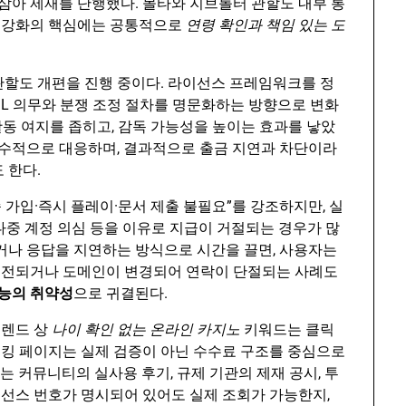
삼아 제재를 단행했다. 몰타와 지브롤터 관할도 내부 통
제 강화의 핵심에는 공통적으로
연령 확인과 책임 있는 도
할도 개편을 진행 중이다. 라이선스 프레임워크를 정
AML 의무와 분쟁 조정 절차를 명문화하는 방향으로 변화
활동 여지를 좁히고, 감독 가능성을 높이는 효과를 낳았
보수적으로 대응하며, 결과적으로 출금 지연과 차단이라
 한다.
 가입·즉시 플레이·문서 제출 불필요”를 강조하지만, 실
 다중 계정 의심 등을 이유로 지급이 거절되는 경우가 많
거나 응답을 지연하는 방식으로 시간을 끌면, 사용자는
 이전되거나 도메인이 변경되어 연락이 단절되는 사례도
능의 취약성
으로 귀결된다.
트렌드 상
나이 확인 없는 온라인 카지노
키워드는 클릭
랭킹 페이지는 실제 검증이 아닌 수수료 구조를 중심으로
는 커뮤니티의 실사용 후기, 규제 기관의 제재 공시, 투
이선스 번호가 명시되어 있어도 실제 조회가 가능한지,