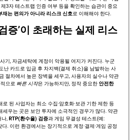
, 제3자 테스트랩 인증 여부 등을 확인하는 습관이 중요
부재는 편의가 아니라 리스크 신호
로 이해해야 한다.
무검증’이 초래하는 실제 리스
 사기, 자금세탁에 계정이 악용될 여지가 커진다. 누군
도난 카드로 입금 후 차지백(결제 취소)을 남발하는 사
금 절차에서 높은 장벽을 세우고, 사용자의 실수나 약관
결과적으로
빠른 시작
은 가능하지만, 정작 중요한
안전한
로 된 사업자는 최소 수집·암호화·보관 기한 제한 등
내세우는 곳은 보안 투자에 소극적인 경우가 많다. 약관
거나,
RTP(환수율) 검증
과 게임 무결성 테스트(예:
경우도 잦다. 이런 환경에서는 장기적으로 계정·결제·게임 공정