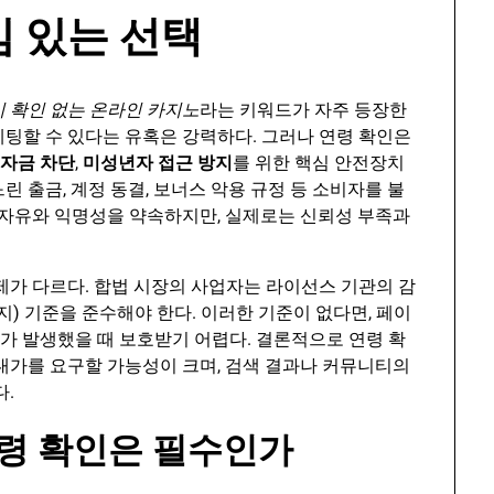
임 있는 선택
 확인 없는 온라인 카지노
라는 키워드가 자주 등장한
 베팅할 수 있다는 유혹은 강력하다. 그러나 연령 확인은
 자금 차단
,
미성년자 접근 방지
를 위한 핵심 안전장치
린 출금, 계정 동결, 보너스 악용 규정 등 소비자를 불
 자유와 익명성을 약속하지만, 실제로는 신뢰성 부족과
제가 다르다. 합법 시장의 사업자는 라이선스 기관의 감
지) 기준을 준수해야 한다. 이러한 기준이 없다면, 페이
제가 발생했을 때 보호받기 어렵다. 결론적으로 연령 확
대가를 요구할 가능성이 크며, 검색 결과나 커뮤니티의
다.
연령 확인은 필수인가