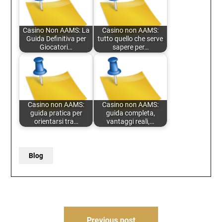
Casino Non AAMS: La
Casino non AAMS:
Guida Definitiva per
tutto quello che serve
Giocatori…
sapere per…
Casino non AAMS:
Casino non AAMS:
guida pratica per
guida completa,
orientarsi tra…
vantaggi reali,…
Blog
Post
Previous post