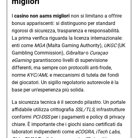
migliori
I
casino non aams migliori
non si limitano a offrire
bonus appariscenti: si distinguono per standard
rigorosi di sicurezza, trasparenza e responsabilità.
La prima verifica riguarda la licenza internazionale:
enti come
MGA
(Malta Gaming Authority),
UKGC
(UK
Gambling Commission),
Gibraltar
o
Curaçao
eGaming
garantiscono livelli di supervisione
differenti, ma sempre con protocolli anti-frode,
norme
KYC/AML
e meccanismi di tutela dei fondi
dei giocatori. Un sigillo regolatorio autorevole è la
base per un’esperienza più solida.
La sicurezza tecnica è il secondo pilastro. Un portale
affidabile utilizza crittografia
SSL/TLS
, infrastrutture
conformi
PCI-DSS
per i pagamenti e policy di privacy
chiare. È importante che i giochi siano certificati da
laboratori indipendenti come
eCOGRA
,
iTech Labs
,