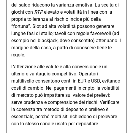
del saldo riducono la varianza emotiva. La scelta di
giochi con
RTP
elevato e volatilità in linea con la
propria tolleranza al rischio incide più della
“fortuna”. Slot ad alta volatilità possono generare
lunghe fasi di stallo; tavoli con regole favorevoli (ad
esempio nel blackjack, dove consentito) attenuano il
margine della casa, a patto di conoscere bene le
regole.
L’attenzione alle valute e alla conversione è un
ulteriore vantaggio competitivo. Operatori
multilivello consentono conti in EUR e USD, evitando
costi di cambio. Nei pagamenti in cripto, la volatilità
di mercato può impattare sul valore dei prelievi:
serve prudenza e comprensione dei rischi. Verificare
la coerenza tra metodo di deposito e prelievo è
essenziale, perché molti siti richiedono di prelevare
con lo stesso canale usato per depositare.