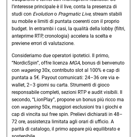
l’interesse principale è il live, conta la presenza di
studi con
Evolution
o
Pragmatic Live
, stream stabili
su mobile e limiti di puntata coerenti con il proprio
budget. In entrambi i casi, la qualità della lobby (filtri,
anteprime RTP, cronologia) accelera la scelta e
previene errori di valutazione.
Consideriamo due operatori ipotetici. Il primo,
“NordicSpin”, offre licenza
MGA
, bonus di benvenuto
con
wagering
30x, contributo slot al 100% e cap di
puntata a 5€. Payout comunicati: 24–36 ore via e-
wallet, 2–3 giorni su carta. Strumenti di gioco
responsabile completi, sezioni RTP e audit visibili. Il
secondo, “LionPlay”, propone un bonus più ricco ma
con
wagering
50x, maggiori esclusioni tra i giochi e
cap di vincita sui free spin. Prelievi dichiarati in 48–
72 ore, assistenza limitata agli orari di ufficio. A
parità di catalogo, il primo appare più equilibrato e
sostenibile.