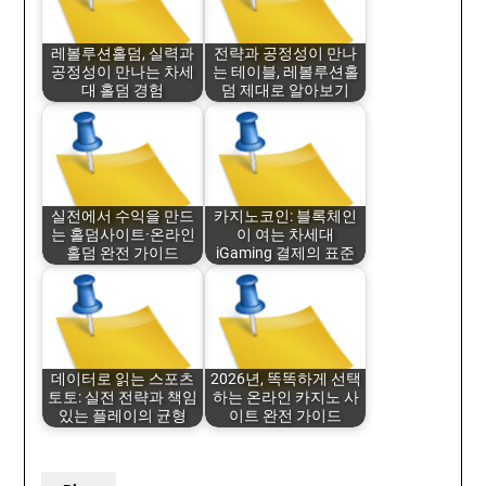
레볼루션홀덤, 실력과
전략과 공정성이 만나
공정성이 만나는 차세
는 테이블, 레볼루션홀
대 홀덤 경험
덤 제대로 알아보기
실전에서 수익을 만드
카지노코인: 블록체인
는 홀덤사이트·온라인
이 여는 차세대
홀덤 완전 가이드
iGaming 결제의 표준
데이터로 읽는 스포츠
2026년, 똑똑하게 선택
토토: 실전 전략과 책임
하는 온라인 카지노 사
있는 플레이의 균형
이트 완전 가이드