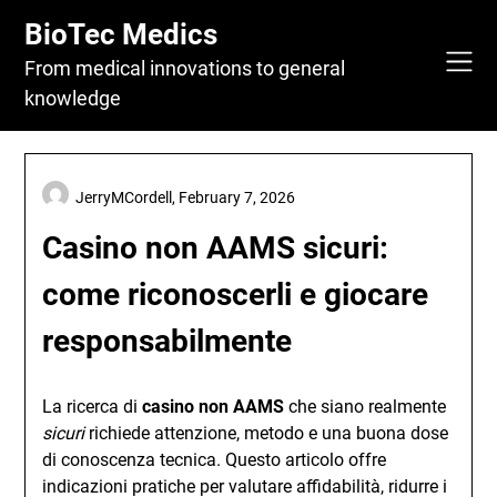
Skip
BioTec Medics
to
content
From medical innovations to general
knowledge
JerryMCordell,
February 7, 2026
Casino non AAMS sicuri:
come riconoscerli e giocare
responsabilmente
La ricerca di
casino non AAMS
che siano realmente
sicuri
richiede attenzione, metodo e una buona dose
di conoscenza tecnica. Questo articolo offre
indicazioni pratiche per valutare affidabilità, ridurre i