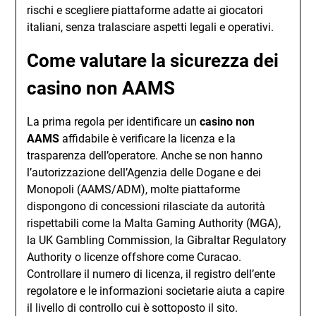
rischi e scegliere piattaforme adatte ai giocatori
italiani, senza tralasciare aspetti legali e operativi.
Come valutare la sicurezza dei
casino non AAMS
La prima regola per identificare un
casino non
AAMS
affidabile è verificare la licenza e la
trasparenza dell’operatore. Anche se non hanno
l’autorizzazione dell’Agenzia delle Dogane e dei
Monopoli (AAMS/ADM), molte piattaforme
dispongono di concessioni rilasciate da autorità
rispettabili come la Malta Gaming Authority (MGA),
la UK Gambling Commission, la Gibraltar Regulatory
Authority o licenze offshore come Curacao.
Controllare il numero di licenza, il registro dell’ente
regolatore e le informazioni societarie aiuta a capire
il livello di controllo cui è sottoposto il sito.