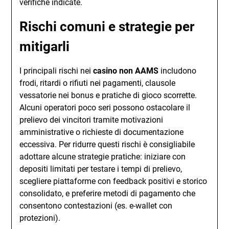
verifiche indicate.
Rischi comuni e strategie per
mitigarli
I principali rischi nei
casino non AAMS
includono
frodi, ritardi o rifiuti nei pagamenti, clausole
vessatorie nei bonus e pratiche di gioco scorrette.
Alcuni operatori poco seri possono ostacolare il
prelievo dei vincitori tramite motivazioni
amministrative o richieste di documentazione
eccessiva. Per ridurre questi rischi è consigliabile
adottare alcune strategie pratiche: iniziare con
depositi limitati per testare i tempi di prelievo,
scegliere piattaforme con feedback positivi e storico
consolidato, e preferire metodi di pagamento che
consentono contestazioni (es. e-wallet con
protezioni).