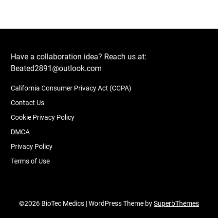
Have a collaboration idea? Reach us at:
Beated2891@outlook.com
California Consumer Privacy Act (CCPA)
Contact Us
Cookie Privacy Policy
DMCA
Privacy Policy
Terms of Use
©2026 BioTec Medics
| WordPress Theme by
SuperbThemes