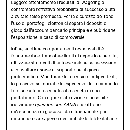
Leggere attentamente i requisiti di wagering e
confrontare l’effettiva probabilità di successo aiuta
a evitare false promesse. Per la sicurezza dei fondi,
l’uso di portafogli elettronici separa i depositi di
gioco dall’account bancario principale e può ridurre
l’esposizione in caso di controversie.
Infine, adottare comportamenti responsabili è
fondamentale: impostare limiti di deposito e perdita,
utilizzare strumenti di autoesclusione se necessario
e consultare risorse di supporto per il gioco
problematico. Monitorare le recensioni indipendenti,
la presenza sui social e le esperienze della comunità
fornisce ulteriori segnali sulla serietà di una
piattaforma. Con rigore e attenzione è possibile
individuare
operatori non AAMS
che offrono
un’esperienza di gioco solida e trasparente, pur
rimanendo consapevoli dei limiti delle tutele italiane.