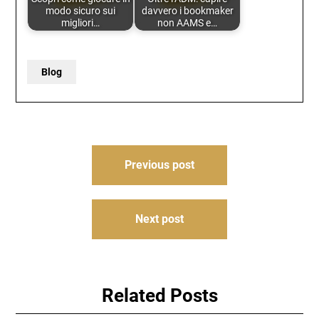
modo sicuro sui
davvero i bookmaker
migliori…
non AAMS e…
Blog
Post
Previous post
navigation
Next post
Related Posts