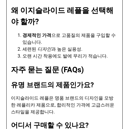
왜 이지슬라이드 레플을 선택해
야 할까?
경제적인 가격
으로 고품질의 제품을 구입할 수
있습니다.
세련된
디자인
과 높은 실용성.
오랜 시간 착용에도 발에 무리가 적습니다.
자주 묻는 질문 (FAQs)
유명 브랜드의 제품인가요?
이지슬라이드 레플은 명품 브랜드의 디자인을 모방
한 레플리카 제품으로, 합리적인 가격에 고급스러운
스타일을 제공합니다.
어디서 구매할 수 있나요?