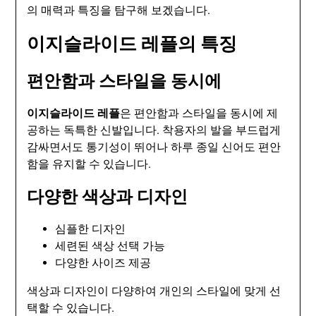
의 매력과 특징을 탐구해 보겠습니다.
이지슬라이드 레플의 특징
편안함과 스타일을 동시에
이지슬라이드 레플
은 편안함과 스타일을 동시에 제
공하는 독특한 신발입니다. 착용자의 발을 부드럽게
감싸면서도 통기성이 뛰어나 하루 종일 신어도 편안
함을 유지할 수 있습니다.
다양한 색상과 디자인
심플한 디자인
세련된 색상 선택 가능
다양한 사이즈 제공
색상과 디자인이 다양하여 개인의 스타일에 맞게 선
택할 수 있습니다.