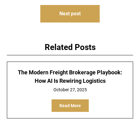
Next post
Related Posts
The Modern Freight Brokerage Playbook:
How AI Is Rewiring Logistics
October 27, 2025
Read More