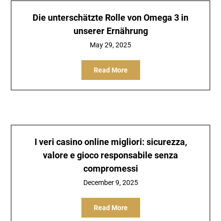
Die unterschätzte Rolle von Omega 3 in
unserer Ernährung
May 29, 2025
Read More
I veri casino online migliori: sicurezza,
valore e gioco responsabile senza
compromessi
December 9, 2025
Read More