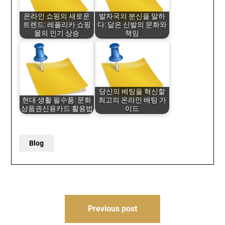
온라인 쇼핑의 새로운
발자국의 분신을 말하
트렌드: 레플리카 쇼핑
다: 닮은 신발의 문화와
몰의 인기 상승
책임
당신의 베팅을 혁신할
현대 생활 필수품: 문화
최고의 온라인 배팅 가
상품권신용카드 활용법
이드
Blog
Post
Previous post
navigation