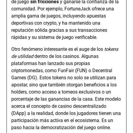
de juego
sin fricciones
y ganarse la confianza de la
comunidad. Por ejemplo, FortuneJack ofrece una
amplia gama de juegos, incluyendo apuestas
deportivas con crypto, y ha mantenido una
reputación sólida gracias a sus transacciones
rápidas y su sistema de juego verificable.
Otro fenómeno interesante es el auge de los
tokens
de utilidad
dentro de los casinos. Algunas
plataformas han lanzado sus propias
criptomonedas, como FunFair (FUN) o Decentral
Games (DG). Estos tokens no solo se utilizan para
apostar, sino que también otorgan beneficios a los
holders, como acceso a torneos exclusivos o un
porcentaje de las ganancias de la casa. Este modelo
acerca el concepto de casino descentralizado
(DApp) a la realidad, donde los jugadores tienen una
participación más activa en el ecosistema. Es un
paso hacia la democratización del juego online.