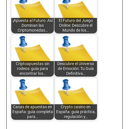
¡Apuesta al Futuro: Así
El Futuro del Juego
Dominan las
Online: Descubre el
Criptomonedas…
Mundo de los…
Criptoapuestas sin
Descubre el Universo
rodeos: guía para
de Emoción: Tu Guía
encontrar los…
Definitiva…
Casas de apuestas en
Crypto casino en
España: guía completa
España: guía práctica,
para…
regulación y…