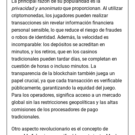
La principal razón de su popularidad es la
privacidad y anonimato
que proporcionan. Al utilizar
criptomonedas, los jugadores pueden realizar
transacciones sin revelar información financiera
personal sensible, lo que reduce el riesgo de fraudes
o robos de identidad. Además, la velocidad es
incomparable: los depósitos se acreditan en
minutos, y los retiros, que en los casinos
tradicionales pueden tardar días, se completan en
cuestión de horas o incluso minutos. La
transparencia de la blockchain también juega un
papel crucial, ya que cada transacción es verificable
públicamente, garantizando la equidad del juego.
Para los operadores, significa acceso a un mercado
global sin las restricciones geopolíticas y las altas
comisiones de los procesadores de pago
tradicionales.
Otro aspecto revolucionario es el concepto de