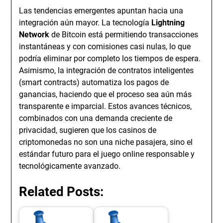
Las tendencias emergentes apuntan hacia una
integración aún mayor. La tecnología
Lightning
Network
de Bitcoin está permitiendo transacciones
instantáneas y con comisiones casi nulas, lo que
podría eliminar por completo los tiempos de espera.
Asimismo, la integración de contratos inteligentes
(smart contracts) automatiza los pagos de
ganancias, haciendo que el proceso sea aún más
transparente e imparcial. Estos avances técnicos,
combinados con una demanda creciente de
privacidad, sugieren que los casinos de
criptomonedas no son una niche pasajera, sino el
estándar futuro para el juego online responsable y
tecnológicamente avanzado.
Related Posts: