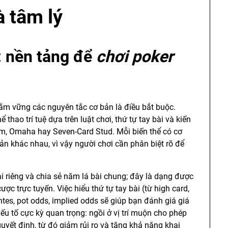
à tâm lý
ể: nền tảng để
chơi poker
nắm vững các nguyên tắc cơ bản là điều bắt buộc.
thao trí tuệ dựa trên luật chơi, thứ tự tay bài và kiến
em, Omaha hay Seven-Card Stud. Mỗi biến thể có cơ
bản khác nhau, vì vậy người chơi cần phân biệt rõ để
ài riêng và chia sẻ năm lá bài chung; đây là dạng được
ợc trực tuyến. Việc hiểu thứ tự tay bài (từ high card,
antes, pot odds, implied odds sẽ giúp bạn đánh giá giá
à yếu tố cực kỳ quan trọng: ngồi ở vị trí muộn cho phép
uyết định, từ đó giảm rủi ro và tăng khả năng khai