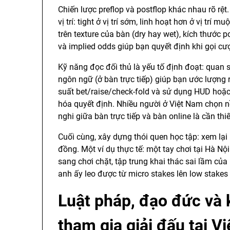
Chiến lược preflop và postflop khác nhau rõ rệt
vị trí: tight ở vị trí sớm, linh hoạt hơn ở vị trí 
trên texture của bàn (dry hay wet), kích thước 
và implied odds giúp bạn quyết định khi gọi cược
Kỹ năng đọc đối thủ là yếu tố định đoạt: quan s
ngôn ngữ (ở bàn trực tiếp) giúp bạn ước lượng r
suất bet/raise/check-fold và sử dụng HUD hoặc 
hóa quyết định. Nhiều người ở Việt Nam chọn n
nghi giữa bàn trực tiếp và bàn online là cần thiế
Cuối cùng, xây dựng thói quen học tập: xem lại 
đồng. Một ví dụ thực tế: một tay chơi tại Hà Nội
sang chơi chặt, tập trung khai thác sai lầm của
anh ấy leo được từ micro stakes lên low stakes 
Luật pháp, đạo đức và 
tham gia giải đấu tại V