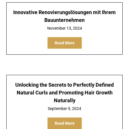
Innovative Renovierungslösungen mit Ihrem
Bauunternehmen
November 13, 2024
Read More
Unlocking the Secrets to Perfectly Defined
Natural Curls and Promoting Hair Growth
Naturally
September 9, 2024
Read More