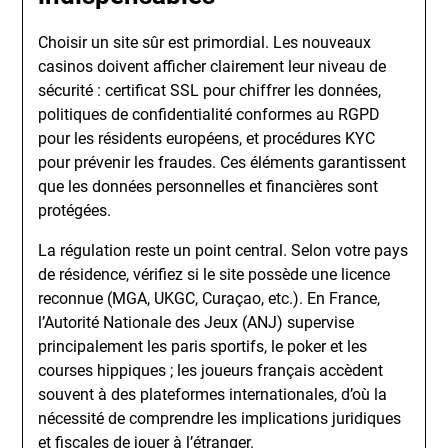
Choisir un site sûr est primordial. Les nouveaux
casinos doivent afficher clairement leur niveau de
sécurité : certificat SSL pour chiffrer les données,
politiques de confidentialité conformes au RGPD
pour les résidents européens, et procédures KYC
pour prévenir les fraudes. Ces éléments garantissent
que les données personnelles et financières sont
protégées.
La régulation reste un point central. Selon votre pays
de résidence, vérifiez si le site possède une licence
reconnue (MGA, UKGC, Curaçao, etc.). En France,
l’Autorité Nationale des Jeux (ANJ) supervise
principalement les paris sportifs, le poker et les
courses hippiques ; les joueurs français accèdent
souvent à des plateformes internationales, d’où la
nécessité de comprendre les implications juridiques
et fiscales de jouer à l’étranger.