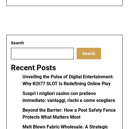
Search
Search
Recent Posts
Unveiling the Pulse of Digital Entertainment:
Why KOI77 SLOT Is Redefining Online Play
Scopri i migliori casino con prelievo
immediato: vantaggi, rischi e come scegliere
Beyond the Barrier: How a Pool Safety Fence
Protects What Matters Most
Melt Blown Fabric Wholesale: A Strategic