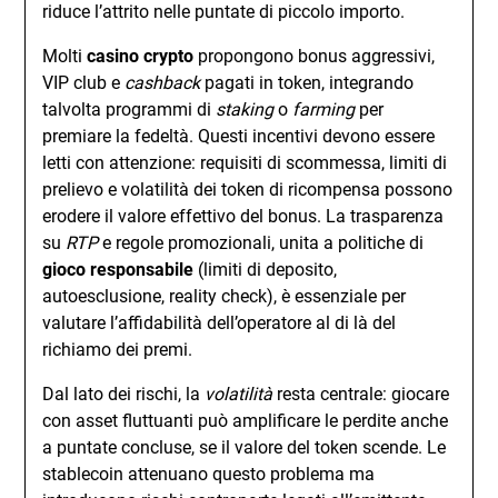
riduce l’attrito nelle puntate di piccolo importo.
Molti
casino crypto
propongono bonus aggressivi,
VIP club e
cashback
pagati in token, integrando
talvolta programmi di
staking
o
farming
per
premiare la fedeltà. Questi incentivi devono essere
letti con attenzione: requisiti di scommessa, limiti di
prelievo e volatilità dei token di ricompensa possono
erodere il valore effettivo del bonus. La trasparenza
su
RTP
e regole promozionali, unita a politiche di
gioco responsabile
(limiti di deposito,
autoesclusione, reality check), è essenziale per
valutare l’affidabilità dell’operatore al di là del
richiamo dei premi.
Dal lato dei rischi, la
volatilità
resta centrale: giocare
con asset fluttuanti può amplificare le perdite anche
a puntate concluse, se il valore del token scende. Le
stablecoin attenuano questo problema ma