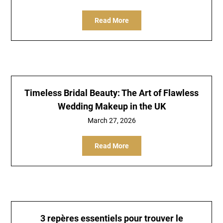
Read More
Timeless Bridal Beauty: The Art of Flawless
Wedding Makeup in the UK
March 27, 2026
Read More
3 repères essentiels pour trouver le