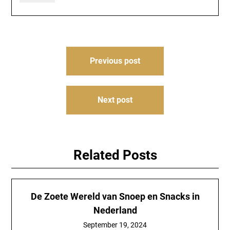
Post
Previous post
navigation
Next post
Related Posts
De Zoete Wereld van Snoep en Snacks in
Nederland
September 19, 2024