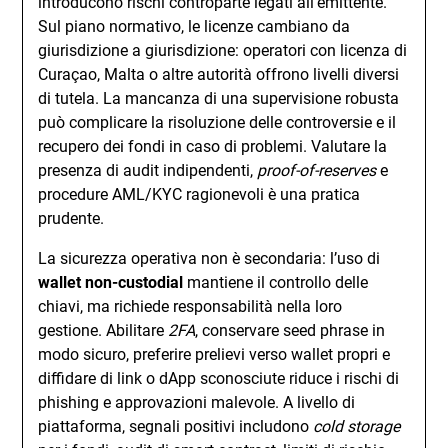
introducono rischi controparte legati all’emittente.
Sul piano normativo, le licenze cambiano da
giurisdizione a giurisdizione: operatori con licenza di
Curaçao, Malta o altre autorità offrono livelli diversi
di tutela. La mancanza di una supervisione robusta
può complicare la risoluzione delle controversie e il
recupero dei fondi in caso di problemi. Valutare la
presenza di audit indipendenti,
proof-of-reserves
e
procedure AML/KYC ragionevoli è una pratica
prudente.
La sicurezza operativa non è secondaria: l’uso di
wallet non-custodial
mantiene il controllo delle
chiavi, ma richiede responsabilità nella loro
gestione. Abilitare
2FA
, conservare seed phrase in
modo sicuro, preferire prelievi verso wallet propri e
diffidare di link o dApp sconosciute riduce i rischi di
phishing e approvazioni malevole. A livello di
piattaforma, segnali positivi includono
cold storage