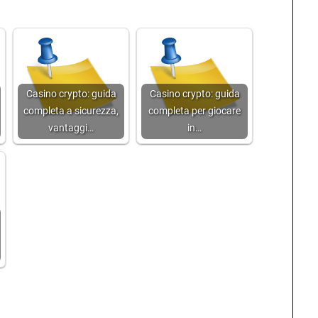
Casino crypto: guida
Casino crypto: guida
completa a sicurezza,
completa per giocare
vantaggi…
in…