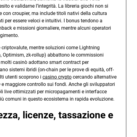
sito e validarne l’integrità. La libreria giochi non si
ve con croupier, ma include titoli nativi della cultura
i per essere veloci e intuitivi. I bonus tendono a
hback e missioni giornaliere, mentre alcuni operatori
lgimento.
le criptovalute, mentre soluzioni come Lightning
, Optimism, zk-rollup) abbattono le commissioni
, molti casinò adottano smart contract per
o sistemi ibridi (on-chain per le prove di equità, off-
lti utenti scoprono i
casino crypto
cercando alternative
a
e maggiore controllo sui fondi. Anche gli sviluppatori
i live ottimizzati per micropagamenti e interfacce
ù comuni in questo ecosistema in rapida evoluzione.
ezza, licenze, tassazione e