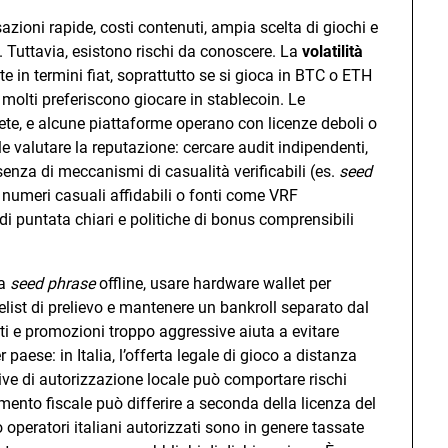
azioni rapide, costi contenuti, ampia scelta di giochi e
. Tuttavia, esistono rischi da conoscere. La
volatilità
te in termini fiat, soprattutto se si gioca in BTC o ETH
 molti preferiscono giocare in stablecoin. Le
te, e alcune piattaforme operano con licenze deboli o
le valutare la reputazione: cercare audit indipendenti,
esenza di meccanismi di casualità verificabili (es.
seed
i numeri casuali affidabili o fonti come VRF
ti di puntata chiari e politiche di bonus comprensibili
la
seed phrase
offline, usare hardware wallet per
list di prelievo e mantenere un bankroll separato dal
tti e promozioni troppo aggressive aiuta a evitare
 paese: in Italia, l’offerta legale di gioco a distanza
ive di autorizzazione locale può comportare rischi
tamento fiscale può differire a seconda della licenza del
o operatori italiani autorizzati sono in genere tassate