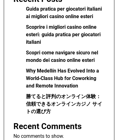
Guida pratica per giocatori italiani
ai migliori casino online esteri
Scoprire i migliori casino online
esteri: guida pratica per giocatori
italiani
Scopri come navigare sicuro nel
mondo dei casino online esteri
Why Medellín Has Evolved Into a
World‑Class Hub for Coworking
and Remote Innovation
勝てると評判のオンライン体験：
信頼できるオンラインカジノ サイ
トの選び方
Recent Comments
No comments to show.