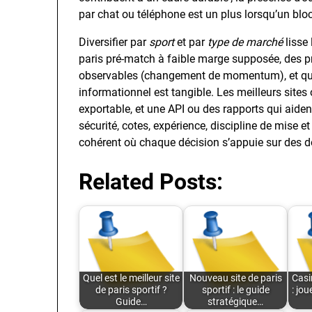
par chat ou téléphone est un plus lorsqu’un bloc
Diversifier par
sport
et par
type de marché
lisse 
paris pré-match à faible marge supposée, des pr
observables (changement de momentum), et que
informationnel est tangible. Les meilleurs sites 
exportable, et une API ou des rapports qui aide
sécurité, cotes, expérience, discipline de mise
cohérent où chaque décision s’appuie sur des do
Related Posts:
Quel est le meilleur site
Nouveau site de paris
Casi
de paris sportif ?
sportif : le guide
: jou
Guide…
stratégique…