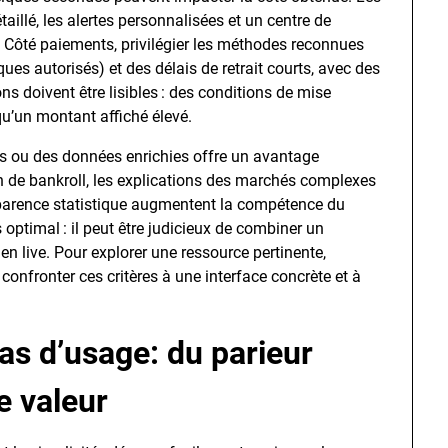
étaillé, les alertes personnalisées et un centre de
ue. Côté paiements, privilégier les méthodes reconnues
ques autorisés) et des délais de retrait courts, avec des
ns doivent être lisibles : des conditions de mise
qu’un montant affiché élevé.
ses ou des données enrichies offre un avantage
n de bankroll, les explications des marchés complexes
nsparence statistique augmentent la compétence du
s optimal : il peut être judicieux de combiner un
en live. Pour explorer une ressource pertinente,
confronter ces critères à une interface concrète et à
as d’usage: du parieur
e valeur