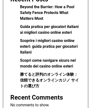
Beyond the Barrier: How a Pool
Safety Fence Protects What
Matters Most
Guida pratica per giocatori italiani
ai migliori casino online esteri
Scoprire i migliori casino online
esteri: guida pratica per giocatori
italiani
Scopri come navigare sicuro nel
mondo dei casino online esteri
勝てると評判のオンライン体験：
信頼できるオンラインカジノ サイ
トの選び方
Recent Comments
No comments to show.