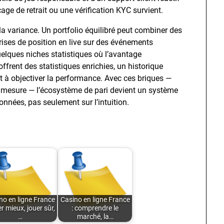
age de retrait ou une vérification KYC survient.
la variance. Un portfolio équilibré peut combiner des
ises de position en live sur des événements
lques niches statistiques où l’avantage
offrent des statistiques enrichies, un historique
nt à objectiver la performance. Avec ces briques —
 et mesure — l’écosystème de pari devient un système
nnées, pas seulement sur l’intuition.
no en ligne France
Casino en ligne France
er mieux, jouer sûr,
: comprendre le
…
marché, la…