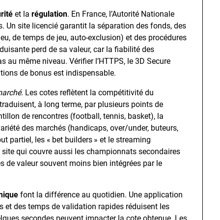
rité
et la
régulation
. En France, l’Autorité Nationale
 Un site licencié garantit la séparation des fonds, des
njeu, de temps de jeu, auto-exclusion) et des procédures
isante perd de sa valeur, car la fiabilité des
as au même niveau. Vérifier l’HTTPS, le 3D Secure
itions de bonus est indispensable.
marché
. Les cotes reflètent la compétitivité du
raduisent, à long terme, par plusieurs points de
illon de rencontres (football, tennis, basket), la
ariété des marchés (handicaps, over/under, buteurs,
 partiel, les « bet builders » et le streaming
 Un site qui couvre aussi les championnats secondaires
és de valeur souvent moins bien intégrées par le
nique
font la différence au quotidien. Une application
nts et des temps de validation rapides réduisent les
: quelques secondes peuvent impacter la cote obtenue. Les