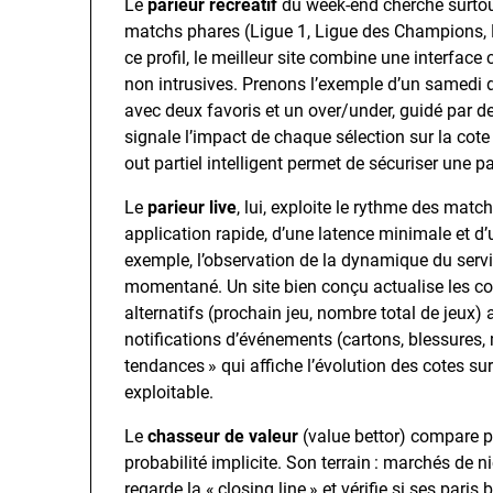
Le
parieur récréatif
du week-end cherche surtout 
matchs phares (Ligue 1, Ligue des Champions, Rol
ce profil, le meilleur site combine une interface c
non intrusives. Prenons l’exemple d’un samedi d
avec deux favoris et un over/under, guidé par des
signale l’impact de chaque sélection sur la cote 
out partiel intelligent permet de sécuriser une pa
Le
parieur live
, lui, exploite le rythme des match
application rapide, d’une latence minimale et d
exemple, l’observation de la dynamique du serv
momentané. Un site bien conçu actualise les c
alternatifs (prochain jeu, nombre total de jeux) a
notifications d’événements (cartons, blessures,
tendances » qui affiche l’évolution des cotes su
exploitable.
Le
chasseur de valeur
(value bettor) compare p
probabilité implicite. Son terrain : marchés de nic
regarde la « closing line » et vérifie si ses paris