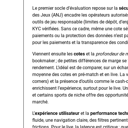
Le premier socle d’évaluation repose sur la
sécu
des Jeux (ANJ) encadre les opérateurs autorisés.
outils de jeu responsable (limites de dépôt, d’e
KYC vérifiées. Sans ce cadre, même une cote sédu
paiements ou la protection des données n’est p
pour les paiements et la transparence des cond
Viennent ensuite les
cotes
et la
profondeur de 
bookmaker ; de petites différences de marge se t
rendement. L’idéal est de comparer, sur un échant
moyenne des cotes en pré-match et en live. La v
corners) et la présence d’outils comme le cash-out
enrichissent l’expérience, surtout pour le live.
et certains sports de niche offre des opportunit
marché.
L’
expérience utilisateur
et la
performance tech
fluide, une navigation claire, des filtres pertine
frictions. Pour le live, la latence est critique 