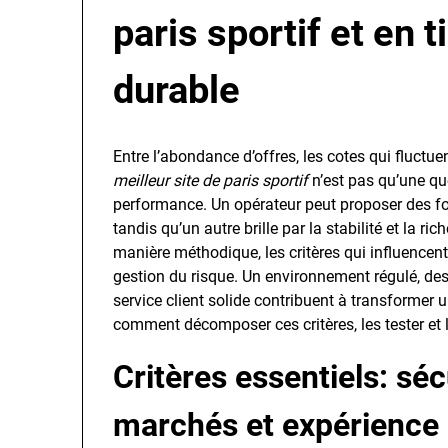
paris sportif et en 
durable
Entre l’abondance d’offres, les cotes qui fluctuen
meilleur site de paris sportif
n’est pas qu’une que
performance. Un opérateur peut proposer des fon
tandis qu’un autre brille par la stabilité et la r
manière méthodique, les critères qui influencent d
gestion du risque. Un environnement régulé, des 
service client solide contribuent à transformer u
comment décomposer ces critères, les tester et le
Critères essentiels: séc
marchés et expérience u