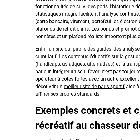
fonctionnalités de suivi des paris, l’historique d
statistiques intégré facilitent l’analyse contin
(carte bancaire, virement, portefeuilles électroni
plafonds de retrait clairs. Les bonus et promotio
honnêtes et un plafond réaliste importent plus 
Enfin, un site qui publie des guides, des analy
cumulatif. Les contenus éducatifs sur la gestio
(handicaps, asiatiques, alternatives) et la tra
parieur. Intégrer un seul favori n’est pas toujour
opérateur à cotes fortes avec un autre excellent 
découvrir un
meilleur site de paris sportif
aide à 
affiner ses propres standards.
Exemples concrets et c
récréatif au chasseur d