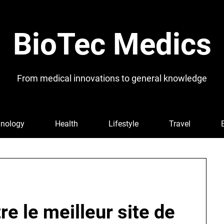
BioTec Medics
From medical innovations to general knowledge
nology
Health
Lifestyle
Travel
 le meilleur site de