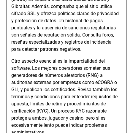
Gibraltar. Además, comprueba que el sitio utilice
cifrado SSL y ofrezca políticas claras de privacidad
y protección de datos. Un historial de pagos
puntuales y la ausencia de sanciones regulatorias
son señales de reputación sólida. Consulta foros,
reseñas especializadas y registros de incidencia
para detectar patrones negativos.
Otro aspecto esencial es la imparcialidad del
software. Los mejores operadores someten sus
generadores de números aleatorios (RNG) a
auditorías externas por empresas como eCOGRA o
GLI, y publican los certificados. Revisa también los
términos y condiciones para entender requisitos de
apuesta, límites de retiro y procedimientos de
verificación (KYC). Un proceso KYC razonable
protege a ambos, jugador y casino, pero si es
excesivamente lento puede indicar problemas
administrativos.