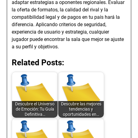
adaptar estrategias a oponentes regionales. Evaluar
la oferta de formatos, la calidad del rival y la
compatibilidad legal y de pagos en tu país hará la
diferencia. Aplicando criterios de seguridad,
experiencia de usuario y estrategia, cualquier
jugador puede encontrar la sala que mejor se ajuste
a su perfil y objetivos.
Related Posts:
Descubre el Universo
Descubre las mejores
de Emoción: Tu Guía
tendencias y
Definitiva…
oportunidades en…