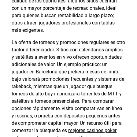
calidad de los oponentes: algunos sitios cuentan
con un mayor porcentaje de recreacionales, ideal
para quienes buscan rentabilidad a largo plazo;
otros atraen jugadores profesionales con tablas
más exigentes.
La oferta de torneos y promociones regulares es otro
factor diferenciador. Sitios con calendarios amplios
y satélites a eventos en vivo ofrecen oportunidades
adicionales de valor. Un ejemplo práctico: un
jugador en Barcelona que prefiera mesas de límite
bajo valorará promociones frecuentes y sistemas de
rakeback, mientras que un jugador que busque
torneos de alto buy-in priorizará torrentes de MTT y
satélites a torneos presenciales. Para comparar
opciones rápidamente, visita comparativas en línea
y reseñas, o prueba con depósitos pequeños antes
de comprometer capital mayor. Un recurso útil para
comenzar la búsqueda es
mejores casinos poker