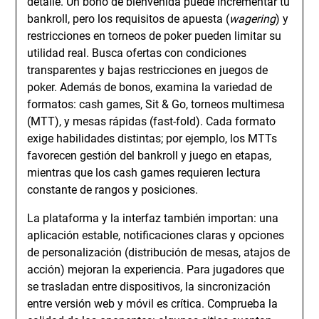
detalle. Un bono de bienvenida puede incrementar tu
bankroll, pero los requisitos de apuesta (
wagering
) y
restricciones en torneos de poker pueden limitar su
utilidad real. Busca ofertas con condiciones
transparentes y bajas restricciones en juegos de
poker. Además de bonos, examina la variedad de
formatos: cash games, Sit & Go, torneos multimesa
(MTT), y mesas rápidas (fast-fold). Cada formato
exige habilidades distintas; por ejemplo, los MTTs
favorecen gestión del bankroll y juego en etapas,
mientras que los cash games requieren lectura
constante de rangos y posiciones.
La plataforma y la interfaz también importan: una
aplicación estable, notificaciones claras y opciones
de personalización (distribución de mesas, atajos de
acción) mejoran la experiencia. Para jugadores que
se trasladan entre dispositivos, la sincronización
entre versión web y móvil es crítica. Comprueba la