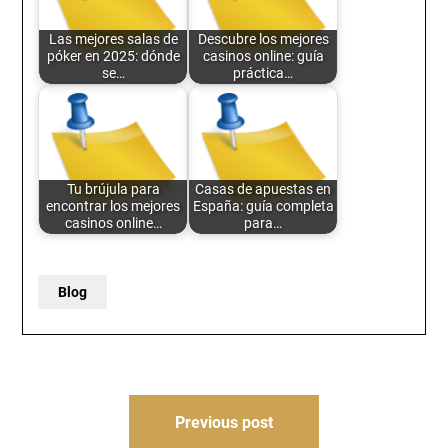
Las mejores salas de
Descubre los mejores
póker en 2025: dónde
casinos online: guía
se…
práctica…
Tu brújula para
Casas de apuestas en
encontrar los mejores
España: guía completa
casinos online…
para…
Blog
Post
Previous post
navigation