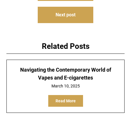
Next post
Related Posts
Navigating the Contemporary World of
Vapes and E-cigarettes
March 10, 2025
Read More