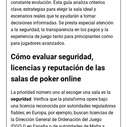
constante evolución. Esta guía analiza criterios
clave, estrategias para elegir la sala ideal y
escenarios reales que te ayudarán a tomar
decisiones informadas. Se presta especial atención
a la seguridad, la transparencia en los pagos y la
experiencia de juego tanto para principiantes como
para jugadores avanzados.
Cómo evaluar seguridad,
licencias y reputación de las
salas de poker online
La prioridad número uno al escoger una sala es la
seguridad
. Verifica que la plataforma opere bajo
una licencia reconocida por autoridades reguladoras
fiables; en Europa, por ejemplo, buscan licencias de
la Dirección General de Ordenación del Juego
(DGOJ) en España o de autoridades de Malta y