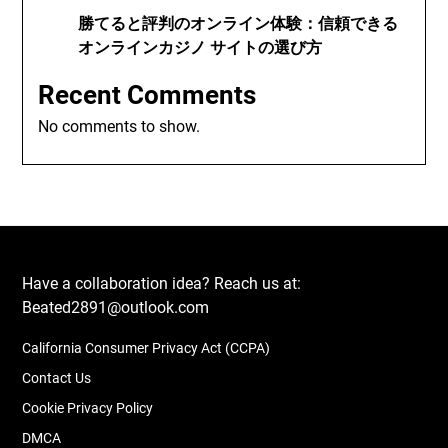
勝てると評判のオンライン体験：信頼できる
オンラインカジノ サイトの選び方
Recent Comments
No comments to show.
Have a collaboration idea? Reach us at:
Beated2891@outlook.com
California Consumer Privacy Act (CCPA)
Contact Us
Cookie Privacy Policy
DMCA