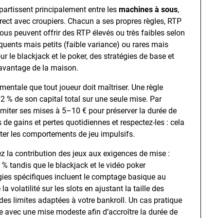
partissent principalement entre les
machines à sous
,
 direct avec croupiers. Chacun a ses propres règles, RTP
ous peuvent offrir des RTP élevés ou très faibles selon
fréquents mais petits (faible variance) ou rares mais
r le blackjack et le poker, des stratégies de base et
’avantage de la maison.
entale que tout joueur doit maîtriser. Une règle
 % de son capital total sur une seule mise. Par
imiter ses mises à 5–10 € pour préserver la durée de
es de gains et pertes quotidiennes et respectez-les : cela
iter les comportements de jeu impulsifs.
ez la contribution des jeux aux exigences de mise :
% tandis que le blackjack et le vidéo poker
égies spécifiques incluent le comptage basique au
la volatilité sur les slots en ajustant la taille des
 des limites adaptées à votre bankroll. Un cas pratique
ce avec une mise modeste afin d’accroître la durée de