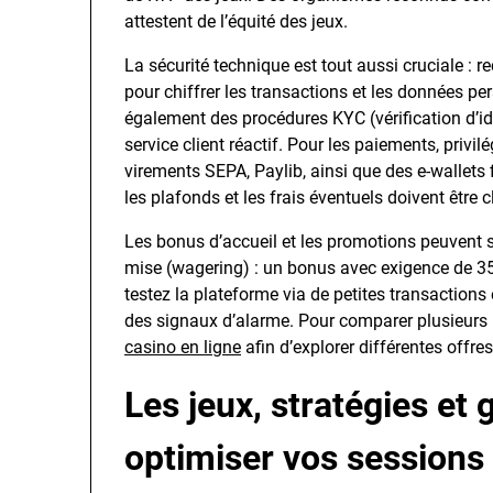
attestent de l’équité des jeux.
La sécurité technique est tout aussi cruciale : 
pour chiffrer les transactions et les données pe
également des procédures KYC (vérification d’i
service client réactif. Pour les paiements, priv
virements SEPA, Paylib, ainsi que des e-wallets f
les plafonds et les frais éventuels doivent être 
Les bonus d’accueil et les promotions peuvent sem
mise (wagering) : un bonus avec exigence de 35
testez la plateforme via de petites transactions e
des signaux d’alarme. Pour comparer plusieurs p
casino en ligne
afin d’explorer différentes offres
Les jeux, stratégies et 
optimiser vos sessions