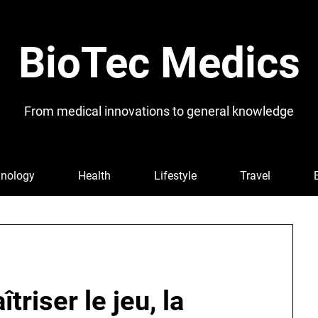
BioTec Medics
From medical innovations to general knowledge
nology
Health
Lifestyle
Travel
triser le jeu, la