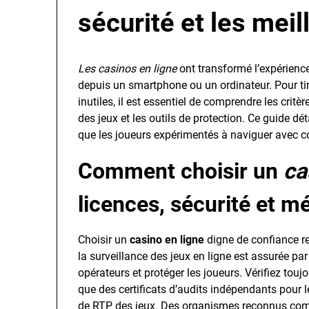
sécurité et les meil
Les casinos en ligne
ont transformé l’expérience
depuis un smartphone ou un ordinateur. Pour tir
inutiles, il est essentiel de comprendre les critèr
des jeux et les outils de protection. Ce guide dé
que les joueurs expérimentés à naviguer avec c
Comment choisir un
ca
licences, sécurité et 
Choisir un
casino en ligne
digne de confiance rep
la surveillance des jeux en ligne est assurée par 
opérateurs et protéger les joueurs. Vérifiez toujo
que des certificats d’audits indépendants pour 
de RTP des jeux. Des organismes reconnus com