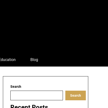
Education
Blog
Search
Search
Recent Posts