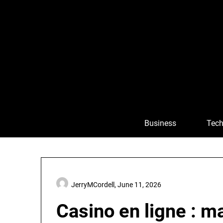
Skip
to
content
Business
Tech
JerryMCordell,
June 11, 2026
Casino en ligne : maî