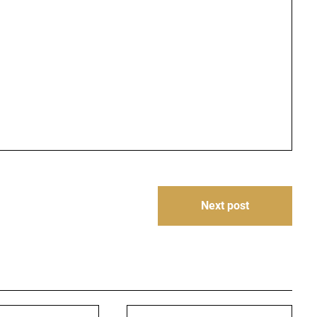
Next post