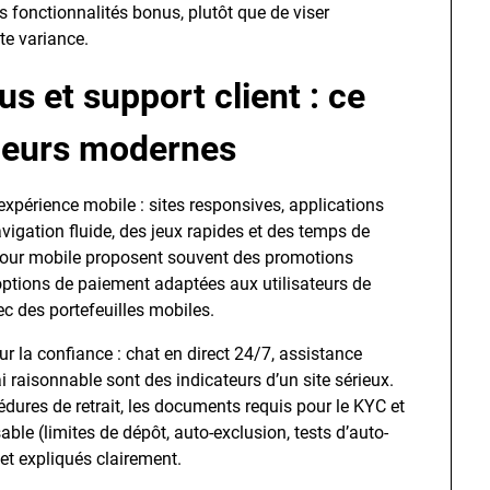
s fonctionnalités bonus, plutôt que de viser
e variance.
s et support client : ce
oueurs modernes
’expérience mobile : sites responsives, applications
igation fluide, des jeux rapides et des temps de
pour mobile proposent souvent des promotions
options de paiement adaptées aux utilisateurs de
c des portefeuilles mobiles.
ur la confiance : chat en direct 24/7, assistance
 raisonnable sont des indicateurs d’un site sérieux.
cédures de retrait, les documents requis pour le KYC et
sable (limites de dépôt, auto-exclusion, tests d’auto-
et expliqués clairement.