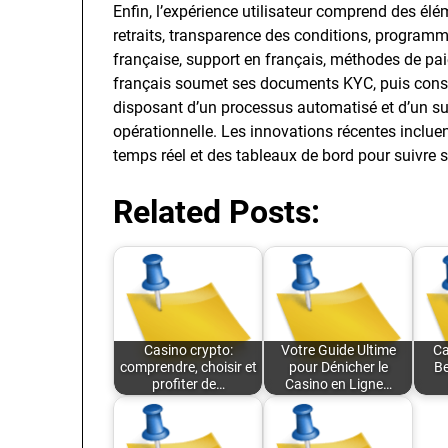
Enfin, l’expérience utilisateur comprend des élé
retraits, transparence des conditions, programm
française, support en français, méthodes de pai
français soumet ses documents KYC, puis consta
disposant d’un processus automatisé et d’un sup
opérationnelle. Les innovations récentes incluent
temps réel et des tableaux de bord pour suivre s
Related Posts:
Casino crypto:
Votre Guide Ultime
Ca
comprendre, choisir et
pour Dénicher le
Be
profiter de…
Casino en Ligne…