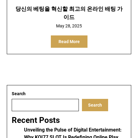
당신의 베팅을 혁신할 최고의 온라인 배팅 가
이드
May 28, 2025
Read More
Search
Search
Recent Posts
Unveiling the Pulse of Digital Entertainment:
Why KOI77 SLOT Is Redefining Online Play