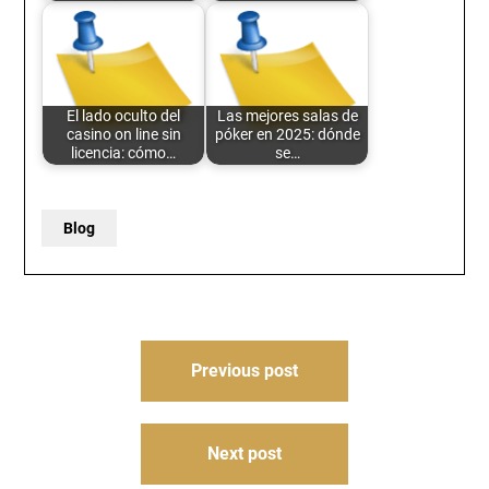
El lado oculto del
Las mejores salas de
casino on line sin
póker en 2025: dónde
licencia: cómo…
se…
Blog
Post
Previous post
navigation
Next post