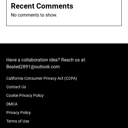
Recent Comments
No comments to show.
Have a collaboration idea? Reach us at:
Beated2891@outlook.com
California Consumer Privacy Act (CCPA)
Contact Us
Cookie Privacy Policy
DMCA
Privacy Policy
Terms of Use