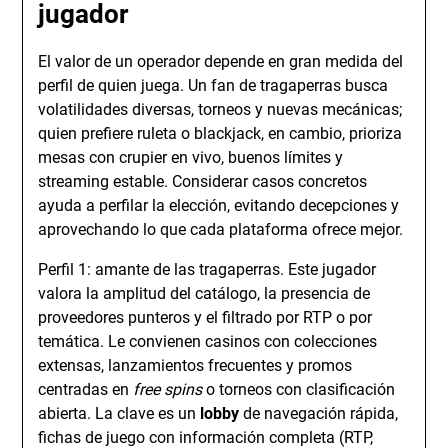
jugador
El valor de un operador depende en gran medida del
perfil de quien juega. Un fan de tragaperras busca
volatilidades diversas, torneos y nuevas mecánicas;
quien prefiere ruleta o blackjack, en cambio, prioriza
mesas con crupier en vivo, buenos límites y
streaming estable. Considerar casos concretos
ayuda a perfilar la elección, evitando decepciones y
aprovechando lo que cada plataforma ofrece mejor.
Perfil 1: amante de las tragaperras. Este jugador
valora la amplitud del catálogo, la presencia de
proveedores punteros y el filtrado por RTP o por
temática. Le convienen casinos con colecciones
extensas, lanzamientos frecuentes y promos
centradas en
free spins
o torneos con clasificación
abierta. La clave es un
lobby
de navegación rápida,
fichas de juego con información completa (RTP,