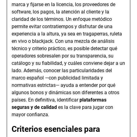
marca y fijarse en la licencia, los proveedores de
software, los pagos, la atención al cliente y la
claridad de los términos. Un enfoque metódico
permite evitar contratiempos y disfrutar de una
experiencia a la altura, ya sea en tragaperras, ruleta
en vivo o blackjack. Con una mezcla de análisis
técnico y criterio práctico, es posible detectar qué
operadores sobresalen por su transparencia, su
catálogo y su fiabilidad, y cuáles conviene dejar a un
lado. Además, conocer las particularidades del
marco español —con publicidad limitada y
normativas estrictas— ayuda a entender por qué
algunos bonos y dinámicas son diferentes a otros
países. En definitiva, identificar
plataformas
seguras y de calidad
es la clave para jugar con
mayor confianza.
Criterios esenciales para