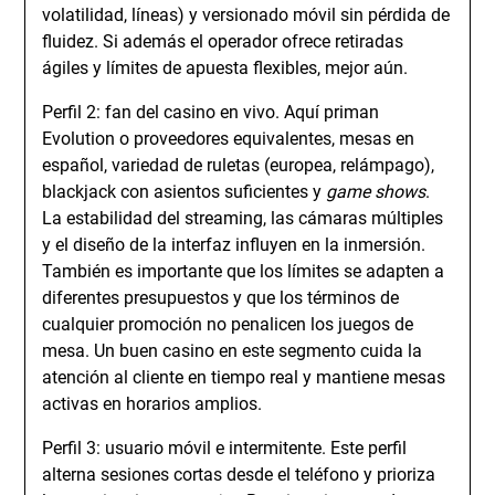
volatilidad, líneas) y versionado móvil sin pérdida de
fluidez. Si además el operador ofrece retiradas
ágiles y límites de apuesta flexibles, mejor aún.
Perfil 2: fan del casino en vivo. Aquí priman
Evolution o proveedores equivalentes, mesas en
español, variedad de ruletas (europea, relámpago),
blackjack con asientos suficientes y
game shows
.
La estabilidad del streaming, las cámaras múltiples
y el diseño de la interfaz influyen en la inmersión.
También es importante que los límites se adapten a
diferentes presupuestos y que los términos de
cualquier promoción no penalicen los juegos de
mesa. Un buen casino en este segmento cuida la
atención al cliente en tiempo real y mantiene mesas
activas en horarios amplios.
Perfil 3: usuario móvil e intermitente. Este perfil
alterna sesiones cortas desde el teléfono y prioriza