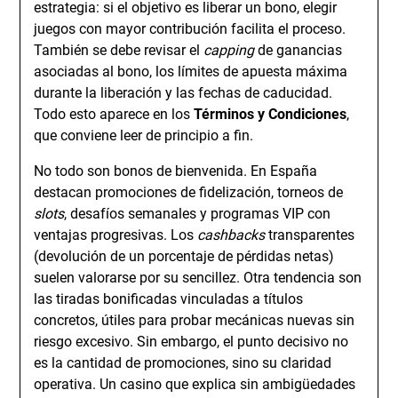
estrategia: si el objetivo es liberar un bono, elegir
juegos con mayor contribución facilita el proceso.
También se debe revisar el
capping
de ganancias
asociadas al bono, los límites de apuesta máxima
durante la liberación y las fechas de caducidad.
Todo esto aparece en los
Términos y Condiciones
,
que conviene leer de principio a fin.
No todo son bonos de bienvenida. En España
destacan promociones de fidelización, torneos de
slots
, desafíos semanales y programas VIP con
ventajas progresivas. Los
cashbacks
transparentes
(devolución de un porcentaje de pérdidas netas)
suelen valorarse por su sencillez. Otra tendencia son
las tiradas bonificadas vinculadas a títulos
concretos, útiles para probar mecánicas nuevas sin
riesgo excesivo. Sin embargo, el punto decisivo no
es la cantidad de promociones, sino su claridad
operativa. Un casino que explica sin ambigüedades