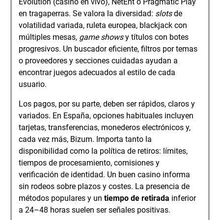
Evolution (casino en vivo), NetEnt o Pragmatic Play
en tragaperras. Se valora la diversidad:
slots
de
volatilidad variada, ruleta europea, blackjack con
múltiples mesas,
game shows
y títulos con botes
progresivos. Un buscador eficiente, filtros por temas
o proveedores y secciones cuidadas ayudan a
encontrar juegos adecuados al estilo de cada
usuario.
Los pagos, por su parte, deben ser rápidos, claros y
variados. En España, opciones habituales incluyen
tarjetas, transferencias, monederos electrónicos y,
cada vez más, Bizum. Importa tanto la
disponibilidad como la política de retiros: límites,
tiempos de procesamiento, comisiones y
verificación de identidad. Un buen casino informa
sin rodeos sobre plazos y costes. La presencia de
métodos populares y un
tiempo de retirada
inferior
a 24–48 horas suelen ser señales positivas.