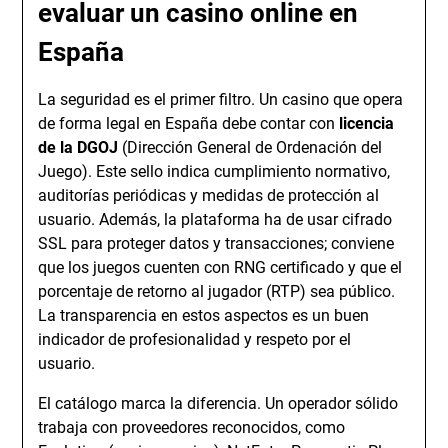
evaluar un casino online en
España
La seguridad es el primer filtro. Un casino que opera
de forma legal en España debe contar con
licencia
de la DGOJ
(Dirección General de Ordenación del
Juego). Este sello indica cumplimiento normativo,
auditorías periódicas y medidas de protección al
usuario. Además, la plataforma ha de usar cifrado
SSL para proteger datos y transacciones; conviene
que los juegos cuenten con RNG certificado y que el
porcentaje de retorno al jugador (RTP) sea público.
La transparencia en estos aspectos es un buen
indicador de profesionalidad y respeto por el
usuario.
El catálogo marca la diferencia. Un operador sólido
trabaja con proveedores reconocidos, como