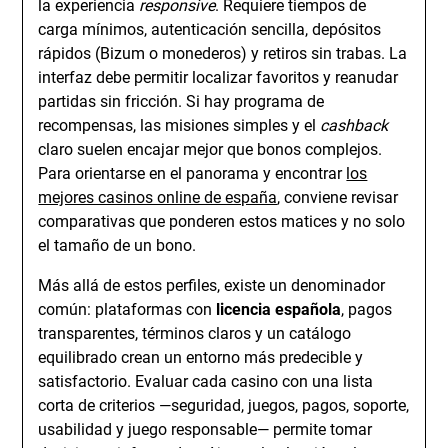
la experiencia
responsive
. Requiere tiempos de
carga mínimos, autenticación sencilla, depósitos
rápidos (Bizum o monederos) y retiros sin trabas. La
interfaz debe permitir localizar favoritos y reanudar
partidas sin fricción. Si hay programa de
recompensas, las misiones simples y el
cashback
claro suelen encajar mejor que bonos complejos.
Para orientarse en el panorama y encontrar
los
mejores casinos online de españa
, conviene revisar
comparativas que ponderen estos matices y no solo
el tamaño de un bono.
Más allá de estos perfiles, existe un denominador
común: plataformas con
licencia española
, pagos
transparentes, términos claros y un catálogo
equilibrado crean un entorno más predecible y
satisfactorio. Evaluar cada casino con una lista
corta de criterios —seguridad, juegos, pagos, soporte,
usabilidad y juego responsable— permite tomar