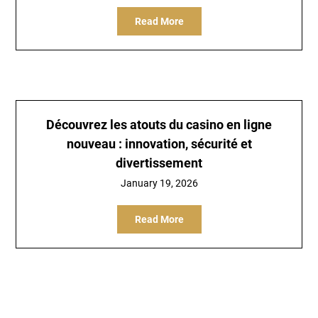
Read More
Découvrez les atouts du casino en ligne
nouveau : innovation, sécurité et
divertissement
January 19, 2026
Read More