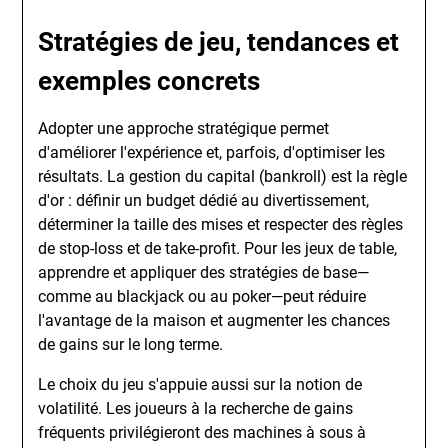
Stratégies de jeu, tendances et
exemples concrets
Adopter une approche stratégique permet
d'améliorer l'expérience et, parfois, d'optimiser les
résultats. La gestion du capital (bankroll) est la règle
d'or : définir un budget dédié au divertissement,
déterminer la taille des mises et respecter des règles
de stop-loss et de take-profit. Pour les jeux de table,
apprendre et appliquer des stratégies de base—
comme au blackjack ou au poker—peut réduire
l'avantage de la maison et augmenter les chances
de gains sur le long terme.
Le choix du jeu s'appuie aussi sur la notion de
volatilité. Les joueurs à la recherche de gains
fréquents privilégieront des machines à sous à