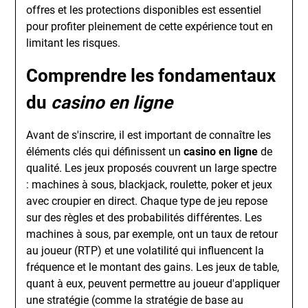
offres et les protections disponibles est essentiel
pour profiter pleinement de cette expérience tout en
limitant les risques.
Comprendre les fondamentaux
du
casino en ligne
Avant de s'inscrire, il est important de connaître les
éléments clés qui définissent un
casino en ligne
de
qualité. Les jeux proposés couvrent un large spectre
: machines à sous, blackjack, roulette, poker et jeux
avec croupier en direct. Chaque type de jeu repose
sur des règles et des probabilités différentes. Les
machines à sous, par exemple, ont un taux de retour
au joueur (RTP) et une volatilité qui influencent la
fréquence et le montant des gains. Les jeux de table,
quant à eux, peuvent permettre au joueur d'appliquer
une stratégie (comme la stratégie de base au