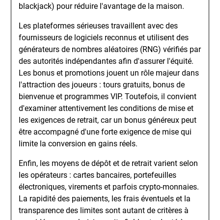
blackjack) pour réduire l'avantage de la maison.
Les plateformes sérieuses travaillent avec des
fournisseurs de logiciels reconnus et utilisent des
générateurs de nombres aléatoires (RNG) vérifiés par
des autorités indépendantes afin d'assurer l'équité.
Les bonus et promotions jouent un rôle majeur dans
l'attraction des joueurs : tours gratuits, bonus de
bienvenue et programmes VIP. Toutefois, il convient
d'examiner attentivement les conditions de mise et
les exigences de retrait, car un bonus généreux peut
être accompagné d'une forte exigence de mise qui
limite la conversion en gains réels.
Enfin, les moyens de dépôt et de retrait varient selon
les opérateurs : cartes bancaires, portefeuilles
électroniques, virements et parfois crypto-monnaies.
La rapidité des paiements, les frais éventuels et la
transparence des limites sont autant de critères à