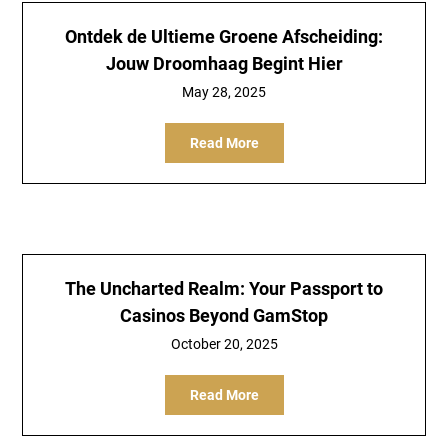
Ontdek de Ultieme Groene Afscheiding:
Jouw Droomhaag Begint Hier
May 28, 2025
Read More
The Uncharted Realm: Your Passport to
Casinos Beyond GamStop
October 20, 2025
Read More