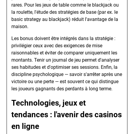
rares. Pour les jeux de table comme le blackjack ou
la roulette, l'étude des stratégies de base (par ex. le
basic strategy au blackjack) réduit l'avantage de la
maison.
Les bonus doivent être intégrés dans la stratégie :
privilégier ceux avec des exigences de mise
raisonnables et éviter de comparer uniquement les
montants. Tenir un journal de jeu permet d'analyser
ses habitudes et d'optimiser ses sessions. Enfin, la
discipline psychologique — savoir s'arrêter après une
victoire ou une perte — est souvent ce qui distingue
les joueurs gagnants des perdants à long terme.
Technologies, jeux et
tendances : l'avenir des casinos
en ligne