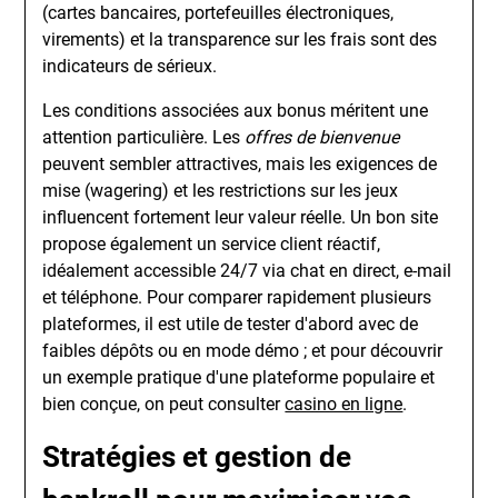
(cartes bancaires, portefeuilles électroniques,
virements) et la transparence sur les frais sont des
indicateurs de sérieux.
Les conditions associées aux bonus méritent une
attention particulière. Les
offres de bienvenue
peuvent sembler attractives, mais les exigences de
mise (wagering) et les restrictions sur les jeux
influencent fortement leur valeur réelle. Un bon site
propose également un service client réactif,
idéalement accessible 24/7 via chat en direct, e-mail
et téléphone. Pour comparer rapidement plusieurs
plateformes, il est utile de tester d'abord avec de
faibles dépôts ou en mode démo ; et pour découvrir
un exemple pratique d'une plateforme populaire et
bien conçue, on peut consulter
casino en ligne
.
Stratégies et gestion de