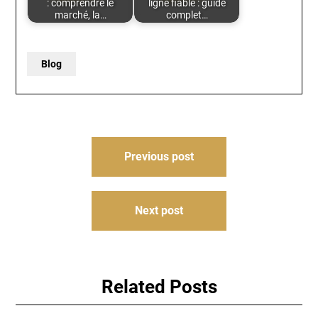
: comprendre le
ligne fiable : guide
marché, la…
complet…
Blog
Post
Previous post
navigation
Next post
Related Posts