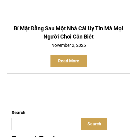
Bí Mật Đằng Sau Một Nhà Cái Uy Tín Mà Mọi
Người Chơi Cần Biết
November 2, 2025
Read More
Search
Search