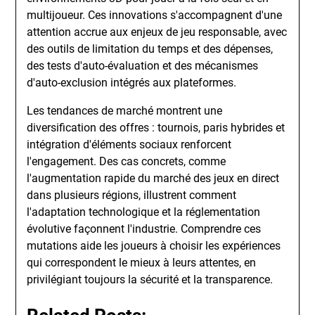
multijoueur. Ces innovations s'accompagnent d'une
attention accrue aux enjeux de jeu responsable, avec
des outils de limitation du temps et des dépenses,
des tests d'auto-évaluation et des mécanismes
d'auto-exclusion intégrés aux plateformes.
Les tendances de marché montrent une
diversification des offres : tournois, paris hybrides et
intégration d'éléments sociaux renforcent
l'engagement. Des cas concrets, comme
l'augmentation rapide du marché des jeux en direct
dans plusieurs régions, illustrent comment
l'adaptation technologique et la réglementation
évolutive façonnent l'industrie. Comprendre ces
mutations aide les joueurs à choisir les expériences
qui correspondent le mieux à leurs attentes, en
privilégiant toujours la sécurité et la transparence.