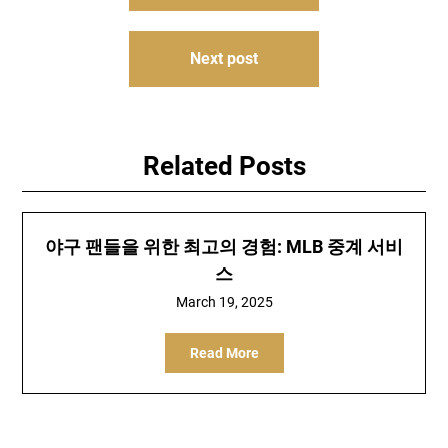
navigation
Next post
Related Posts
야구 팬들을 위한 최고의 경험: MLB 중계 서비
스
March 19, 2025
Read More