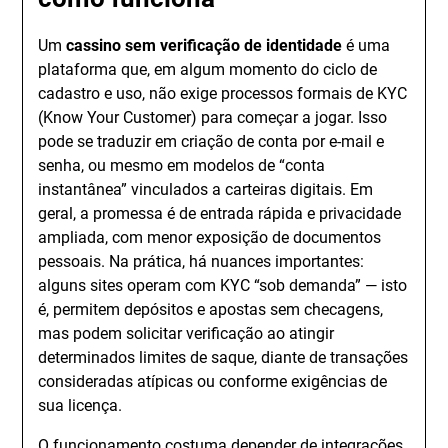
Um
cassino sem verificação de identidade
é uma
plataforma que, em algum momento do ciclo de
cadastro e uso, não exige processos formais de KYC
(Know Your Customer) para começar a jogar. Isso
pode se traduzir em criação de conta por e-mail e
senha, ou mesmo em modelos de “conta
instantânea” vinculados a carteiras digitais. Em
geral, a promessa é de entrada rápida e privacidade
ampliada, com menor exposição de documentos
pessoais. Na prática, há nuances importantes:
alguns sites operam com KYC “sob demanda” — isto
é, permitem depósitos e apostas sem checagens,
mas podem solicitar verificação ao atingir
determinados limites de saque, diante de transações
consideradas atípicas ou conforme exigências de
sua licença.
O funcionamento costuma depender de integrações