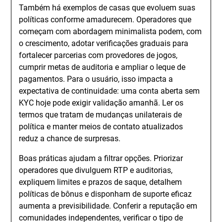
Também há exemplos de casas que evoluem suas
políticas conforme amadurecem. Operadores que
começam com abordagem minimalista podem, com
o crescimento, adotar verificações graduais para
fortalecer parcerias com provedores de jogos,
cumprir metas de auditoria e ampliar o leque de
pagamentos. Para o usuário, isso impacta a
expectativa de continuidade: uma conta aberta sem
KYC hoje pode exigir validação amanhã. Ler os
termos que tratam de mudanças unilaterais de
política e manter meios de contato atualizados
reduz a chance de surpresas.
Boas práticas ajudam a filtrar opções. Priorizar
operadores que divulguem RTP e auditorias,
expliquem limites e prazos de saque, detalhem
políticas de bônus e disponham de suporte eficaz
aumenta a previsibilidade. Conferir a reputação em
comunidades independentes, verificar o tipo de