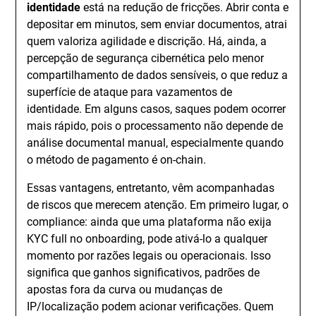
identidade
está na redução de fricções. Abrir conta e
depositar em minutos, sem enviar documentos, atrai
quem valoriza agilidade e discrição. Há, ainda, a
percepção de segurança cibernética pelo menor
compartilhamento de dados sensíveis, o que reduz a
superfície de ataque para vazamentos de
identidade. Em alguns casos, saques podem ocorrer
mais rápido, pois o processamento não depende de
análise documental manual, especialmente quando
o método de pagamento é on-chain.
Essas vantagens, entretanto, vêm acompanhadas
de riscos que merecem atenção. Em primeiro lugar, o
compliance: ainda que uma plataforma não exija
KYC full no onboarding, pode ativá-lo a qualquer
momento por razões legais ou operacionais. Isso
significa que ganhos significativos, padrões de
apostas fora da curva ou mudanças de
IP/localização podem acionar verificações. Quem