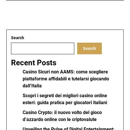
Search
Search
Recent Posts
Casino Sicuri non AAMS: come scegliere
piattaforme affidabili e tutelarsi giocando
dall’Italia
Scopri i segreti dei migliori casino online
esteri: guida pratica per giocatori italiani
Casino Crypto: il nuovo volto del gioco
d’azzardo online con le criptovalute
Unveiling the Pulse of Digital Entertainment: