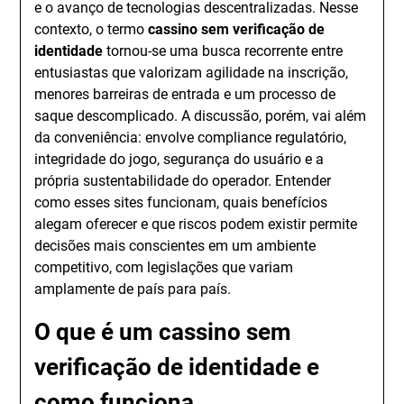
e o avanço de tecnologias descentralizadas. Nesse
contexto, o termo
cassino sem verificação de
identidade
tornou-se uma busca recorrente entre
entusiastas que valorizam agilidade na inscrição,
menores barreiras de entrada e um processo de
saque descomplicado. A discussão, porém, vai além
da conveniência: envolve compliance regulatório,
integridade do jogo, segurança do usuário e a
própria sustentabilidade do operador. Entender
como esses sites funcionam, quais benefícios
alegam oferecer e que riscos podem existir permite
decisões mais conscientes em um ambiente
competitivo, com legislações que variam
amplamente de país para país.
O que é um cassino sem
verificação de identidade e
como funciona