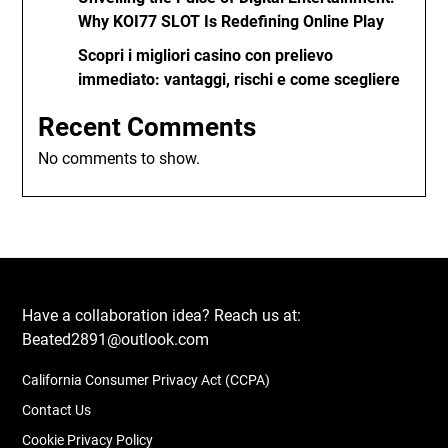
Why KOI77 SLOT Is Redefining Online Play
Scopri i migliori casino con prelievo
immediato: vantaggi, rischi e come scegliere
Recent Comments
No comments to show.
Have a collaboration idea? Reach us at:
Beated2891@outlook.com
California Consumer Privacy Act (CCPA)
Contact Us
Cookie Privacy Policy