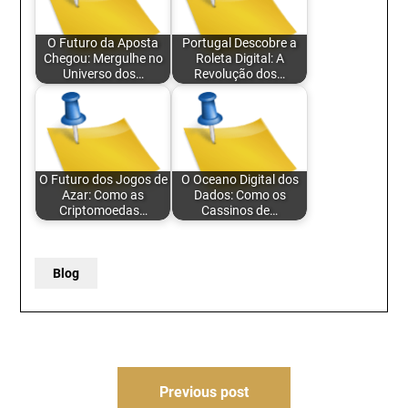
O Futuro da Aposta
Portugal Descobre a
Chegou: Mergulhe no
Roleta Digital: A
Universo dos…
Revolução dos…
O Futuro dos Jogos de
O Oceano Digital dos
Azar: Como as
Dados: Como os
Criptomoedas…
Cassinos de…
Blog
Post
Previous post