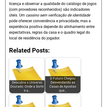
licença e observar a qualidade do catálogo de jogos
(com provedores reconhecidos) são indicadores
úteis. Um
cassino sem verificação de identidade
pode oferecer conveniência e privacidade, mas a
experiência positiva depende do alinhamento entre
expectativas, regras da casa e o quadro legal do
local de residência do jogador.
Related Posts:
O Futuro Chegou:
Descubra o Universo
Desvendando as
Dourado: Onde a Sorte
Casas de Apostas
e a…
que…