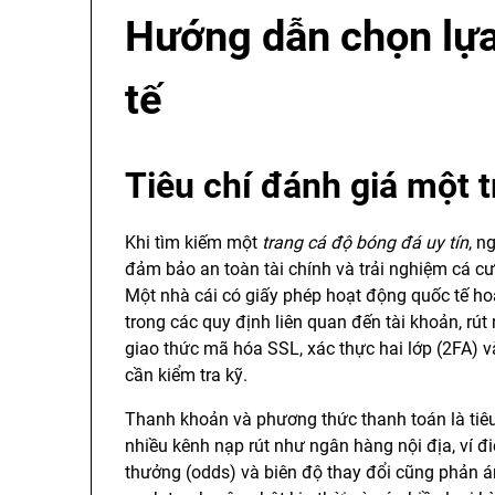
Hướng dẫn chọn lựa
tế
Tiêu chí đánh giá một
t
Khi tìm kiếm một
trang cá độ bóng đá uy tín
, n
đảm bảo an toàn tài chính và trải nghiệm cá c
Một nhà cái có giấy phép hoạt động quốc tế ho
trong các quy định liên quan đến tài khoản, rút 
giao thức mã hóa SSL, xác thực hai lớp (2FA) 
cần kiểm tra kỹ.
Thanh khoản và phương thức thanh toán là tiêu 
nhiều kênh nạp rút như ngân hàng nội địa, ví đi
thưởng (odds) và biên độ thay đổi cũng phản án