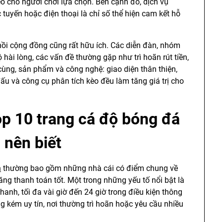
kèo cho người chơi lựa chọn. Bên cạnh đó, dịch vụ
tuyến hoặc điện thoại là chỉ số thể hiện cam kết hỗ
hồi cộng đồng cũng rất hữu ích. Các diễn đàn, nhóm
hài lòng, các vấn đề thường gặp như trì hoãn rút tiền,
 cùng, sản phẩm và công nghệ: giao diện thân thiện,
đấu và công cụ phân tích kèo đều làm tăng giá trị cho
op 10 trang cá độ bóng đá
 nên biết
n
thường bao gồm những nhà cái có điểm chung về
ăng thanh toán tốt. Một trong những yếu tố nổi bật là
 nhanh, tối đa vài giờ đến 24 giờ trong điều kiện thông
ang kém uy tín, nơi thường trì hoãn hoặc yêu cầu nhiều