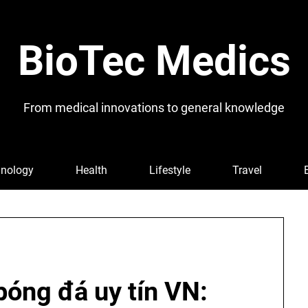
BioTec Medics
From medical innovations to general knowledge
nology
Health
Lifestyle
Travel
bóng đá uy tín VN: