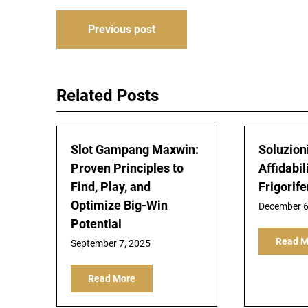
Post
Previous post
navigation
Related Posts
Slot Gampang Maxwin:
Soluzion
Proven Principles to
Affidabili
Find, Play, and
Frigorife
Optimize Big-Win
December 6
Potential
Read M
September 7, 2025
Read More