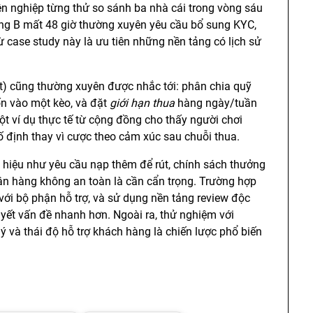
ên nghiệp từng thử so sánh ba nhà cái trong vòng sáu
 trang B mất 48 giờ thường xuyên yêu cầu bổ sung KYC,
từ case study này là ưu tiên những nền tảng có lịch sử
) cũng thường xuyên được nhắc tới: phân chia quỹ
n vào một kèo, và đặt
giới hạn thua
hàng ngày/tuần
ột ví dụ thực tế từ cộng đồng cho thấy người chơi
ố định thay vì cược theo cảm xúc sau chuỗi thua.
u hiệu như yêu cầu nạp thêm để rút, chính sách thưởng
ân hàng không an toàn là cần cẩn trọng. Trường hợp
 với bộ phận hỗ trợ, và sử dụng nền tảng review độc
yết vấn đề nhanh hơn. Ngoài ra, thử nghiệm với
ý và thái độ hỗ trợ khách hàng là chiến lược phổ biến