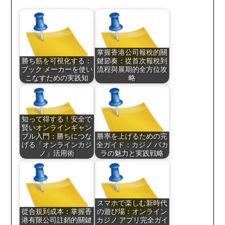
掌握香港公司報稅的關
勝ち筋を可視化する：
鍵節奏：從首次報稅到
ブック メーカーを使い
流程與展期的全方位攻
こなすための実践知
略
知って得する！安全で
賢いオンラインギャン
ブル入門：勝ちにつな
勝率を上げるための完
げる「オンラインカジ
全ガイド：カジノ バカ
ノ」活用術
ラの魅力と実践戦略
スマホで楽しむ新時代
從合規到成本：掌握香
の遊び場：オンライン
港有限公司註銷的關鍵
カジノ アプリ完全ガイ