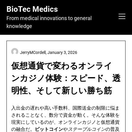
Skip
BioTec Medics
to
content
From medical innovations to general
knowledge
JerryMCordell,
January 3, 2026
仮想通貨で変わるオンライ
ンカジノ体験：スピード、透
明性、そして新しい勝ち筋
入出金の遅れや高い手数料、国際送金の制限に悩ま
されることなく、数分で資金が動く。そんな体験を
現実にしているのが、オンラインカジノと仮想通貨
の融合だ。
ビットコイン
や
ステーブルコイン
の普及