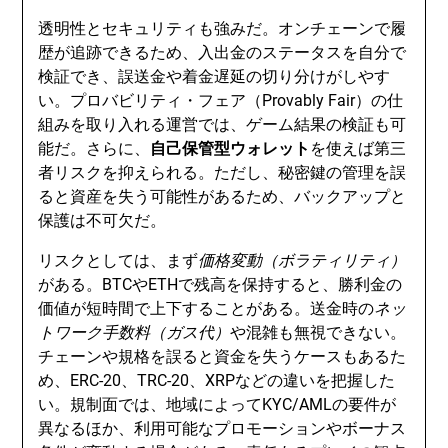
透明性とセキュリティも強みだ。オンチェーンで履
歴が追跡できるため、入出金のステータスを自分で
検証でき、誤送金や着金遅延の切り分けがしやす
い。プロバビリティ・フェア（Provably Fair）の仕
組みを取り入れる運営では、ゲーム結果の検証も可
能だ。さらに、
自己保管型ウォレット
を使えば第三
者リスクを抑えられる。ただし、秘密鍵の管理を誤
ると資産を失う可能性があるため、バックアップと
保護は不可欠だ。
リスクとしては、まず
価格変動（ボラティリティ）
がある。BTCやETHで残高を保持すると、勝利金の
価値が短時間で上下することがある。送金時の
ネッ
トワーク手数料（ガス代）
や混雑も無視できない。
チェーンや規格を誤ると資金を失うケースもあるた
め、ERC-20、TRC-20、XRPなどの違いを把握した
い。規制面では、地域によってKYC/AMLの要件が
異なるほか、利用可能なプロモーションやボーナス