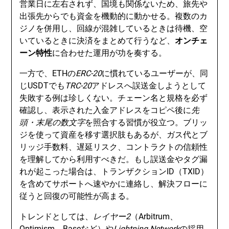
営業日に左右されず、国境も関係ないため、旅先や
出張先からでも資金を機動的に動かせる。複数のカ
ジノを併用し、回線が混雑しているときは待機、空
いているときに決済をまとめて行うなど、
オンチェ
ーン特性
に合わせた運用が功を奏する。
一方で、ETHの
ERC-20
に慣れているユーザーが、同
じUSDTでも
TRC-20
アドレスへ誤送金しようとして
失敗する例は珍しくない。チェーン名と規格を必ず
確認し、表示された入金アドレスをコピペ後に
先
頭・末尾の数文字
を照合する習慣が役立つ。ブリッ
ジを使って資産を移す選択肢もあるが、ガス代とブ
リッジ手数料、遅延リスク、コントラクトの信頼性
を理解してから利用すべきだ。もし誤送金やタグ漏
れが起こった場合は、トランザクションID（TXID）
を含めてサポートへ速やかに連絡し、解決フローに
従うと回復の可能性が高まる。
トレンドとしては、
レイヤー2
（Arbitrum、
Optimism、Baseなど）や
Lightning Network
の採用