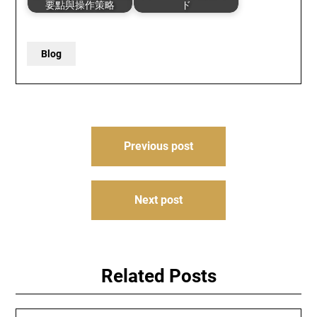
要點與操作策略
ド
Blog
Post
Previous post
navigation
Next post
Related Posts