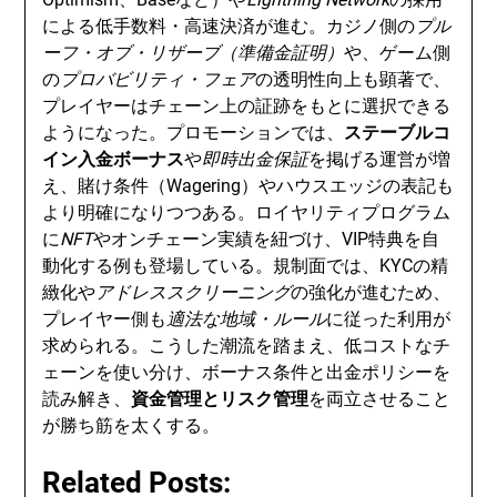
による低手数料・高速決済が進む。カジノ側の
プル
ーフ・オブ・リザーブ（準備金証明）
や、ゲーム側
の
プロバビリティ・フェア
の透明性向上も顕著で、
プレイヤーはチェーン上の証跡をもとに選択できる
ようになった。プロモーションでは、
ステーブルコ
イン入金ボーナス
や
即時出金保証
を掲げる運営が増
え、賭け条件（Wagering）やハウスエッジの表記も
より明確になりつつある。ロイヤリティプログラム
に
NFT
やオンチェーン実績を紐づけ、VIP特典を自
動化する例も登場している。規制面では、KYCの精
緻化や
アドレススクリーニング
の強化が進むため、
プレイヤー側も
適法な地域・ルール
に従った利用が
求められる。こうした潮流を踏まえ、低コストなチ
ェーンを使い分け、ボーナス条件と出金ポリシーを
読み解き、
資金管理とリスク管理
を両立させること
が勝ち筋を太くする。
Related Posts: