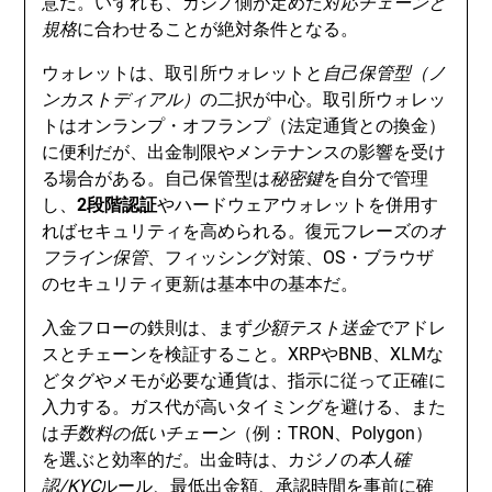
意だ。いずれも、カジノ側が定めた
対応チェーンと
規格
に合わせることが絶対条件となる。
ウォレットは、取引所ウォレットと
自己保管型（ノ
ンカストディアル）
の二択が中心。取引所ウォレッ
トはオンランプ・オフランプ（法定通貨との換金）
に便利だが、出金制限やメンテナンスの影響を受け
る場合がある。自己保管型は
秘密鍵
を自分で管理
し、
2段階認証
やハードウェアウォレットを併用す
ればセキュリティを高められる。復元フレーズの
オ
フライン保管
、フィッシング対策、OS・ブラウザ
のセキュリティ更新は基本中の基本だ。
入金フローの鉄則は、まず
少額テスト送金
でアドレ
スとチェーンを検証すること。XRPやBNB、XLMな
どタグやメモが必要な通貨は、指示に従って正確に
入力する。ガス代が高いタイミングを避ける、また
は
手数料の低いチェーン
（例：TRON、Polygon）
を選ぶと効率的だ。出金時は、カジノの
本人確
認/KYC
ルール、最低出金額、承認時間を事前に確