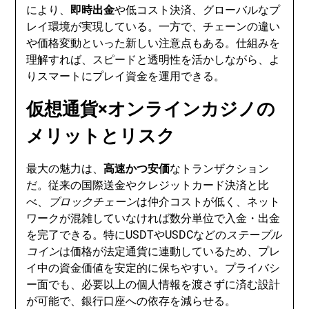
により、
即時出金
や低コスト決済、グローバルなプ
レイ環境が実現している。一方で、チェーンの違い
や価格変動といった新しい注意点もある。仕組みを
理解すれば、スピードと透明性を活かしながら、よ
りスマートにプレイ資金を運用できる。
仮想通貨×オンラインカジノの
メリットとリスク
最大の魅力は、
高速かつ安価
なトランザクション
だ。従来の国際送金やクレジットカード決済と比
べ、
ブロックチェーン
は仲介コストが低く、ネット
ワークが混雑していなければ数分単位で入金・出金
を完了できる。特にUSDTやUSDCなどの
ステーブル
コイン
は価格が法定通貨に連動しているため、プレ
イ中の資金価値を安定的に保ちやすい。プライバシ
ー面でも、必要以上の個人情報を渡さずに済む設計
が可能で、銀行口座への依存を減らせる。