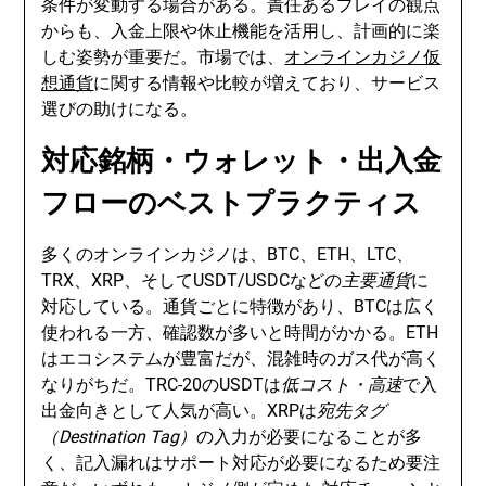
条件が変動する場合がある。責任あるプレイの観点
からも、入金上限や休止機能を活用し、計画的に楽
しむ姿勢が重要だ。市場では、
オンラインカジノ仮
想通貨
に関する情報や比較が増えており、サービス
選びの助けになる。
対応銘柄・ウォレット・出入金
フローのベストプラクティス
多くのオンラインカジノは、BTC、ETH、LTC、
TRX、XRP、そしてUSDT/USDCなどの
主要通貨
に
対応している。通貨ごとに特徴があり、BTCは広く
使われる一方、確認数が多いと時間がかかる。ETH
はエコシステムが豊富だが、混雑時のガス代が高く
なりがちだ。TRC-20のUSDTは
低コスト・高速
で入
出金向きとして人気が高い。XRPは
宛先タグ
（Destination Tag）
の入力が必要になることが多
く、記入漏れはサポート対応が必要になるため要注