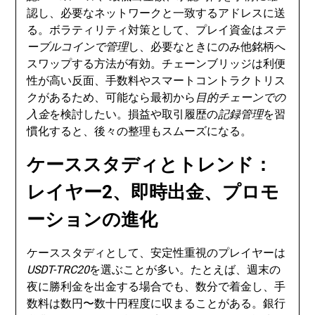
認し、必要なネットワークと一致するアドレスに送
る。ボラティリティ対策として、プレイ資金は
ステ
ーブルコインで管理
し、必要なときにのみ他銘柄へ
スワップする方法が有効。チェーンブリッジは利便
性が高い反面、手数料やスマートコントラクトリス
クがあるため、可能なら最初から
目的チェーンでの
入金
を検討したい。損益や取引履歴の
記録管理
を習
慣化すると、後々の整理もスムーズになる。
ケーススタディとトレンド：
レイヤー2、即時出金、プロモ
ーションの進化
ケーススタディとして、安定性重視のプレイヤーは
USDT-TRC20
を選ぶことが多い。たとえば、週末の
夜に勝利金を出金する場合でも、数分で着金し、手
数料は数円〜数十円程度に収まることがある。銀行