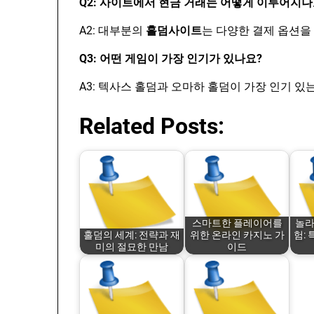
Q2: 사이트에서 현금 거래는 어떻게 이루어지나
A2: 대부분의
홀덤사이트
는 다양한 결제 옵션을
Q3: 어떤 게임이 가장 인기가 있나요?
A3: 텍사스 홀덤과 오마하 홀덤이 가장 인기 있
Related Posts:
스마트한 플레이어를
놀라
홀덤의 세계: 전략과 재
위한 온라인 카지노 가
험:
미의 절묘한 만남
이드