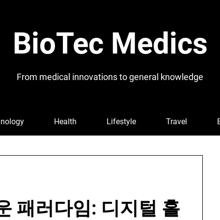
BioTec Medics
From medical innovations to general knowledge
nology
Health
Lifestyle
Travel
운 패러다임: 디지털 홀