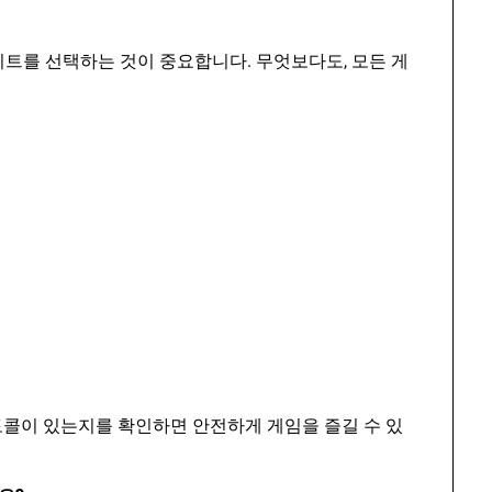
트를 선택하는 것이 중요합니다. 무엇보다도, 모든 게
로토콜이 있는지를 확인하면 안전하게 게임을 즐길 수 있