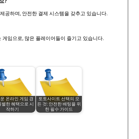
요?
 제공하며, 안전한 결제 시스템을 갖추고 있습니다.
는 게임으로, 많은 플레이어들이 즐기고 있습니다.
운 온라인 게임 경
토토사이트 선택의 모
 특별한 혜택으로 시
든 것: 안전한 배팅을 위
작하기
한 필수 가이드