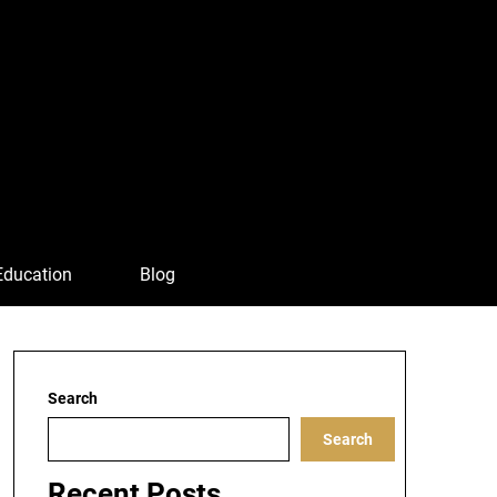
Education
Blog
Search
Search
Recent Posts