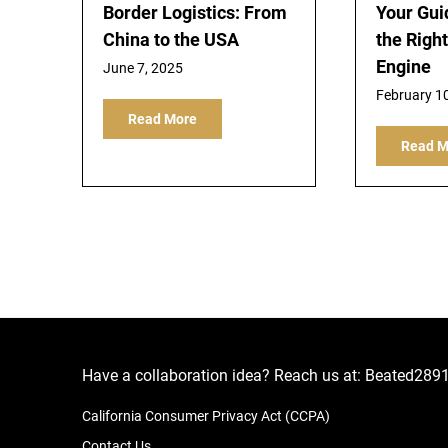
Border Logistics: From
Your Gui
China to the USA
the Righ
Engine
June 7, 2025
February 1
Read More
Read M
Have a collaboration idea? Reach us at:
Beated289
California Consumer Privacy Act (CCPA)
Contact Us