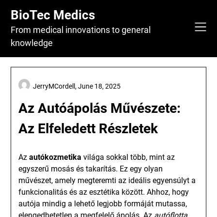
Skip
BioTec Medics
to
content
From medical innovations to general
knowledge
JerryMCordell,
June 18, 2025
Az Autóápolás Művészete:
Az Elfeledett Részletek
Az
autókozmetika
világa sokkal több, mint az
egyszerű mosás és takarítás. Ez egy olyan
művészet, amely megteremti az ideális egyensúlyt a
funkcionalitás és az esztétika között. Ahhoz, hogy
autója mindig a lehető legjobb formáját mutassa,
elengedhetetlen a megfelelő ápolás. Az
autóflotta