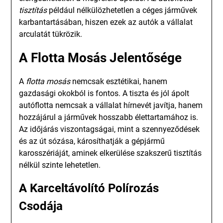
tisztítás
például nélkülözhetetlen a céges járművek
karbantartásában, hiszen ezek az autók a vállalat
arculatát tükrözik.
A Flotta Mosás Jelentősége
A
flotta mosás
nemcsak esztétikai, hanem
gazdasági okokból is fontos. A tiszta és jól ápolt
autóflotta nemcsak a vállalat hírnevét javítja, hanem
hozzájárul a járművek hosszabb élettartamához is.
Az időjárás viszontagságai, mint a szennyeződések
és az út sózása, károsíthatják a gépjármű
karosszériáját, aminek elkerülése szakszerű tisztítás
nélkül szinte lehetetlen.
A Karceltávolító Polírozás
Csodája