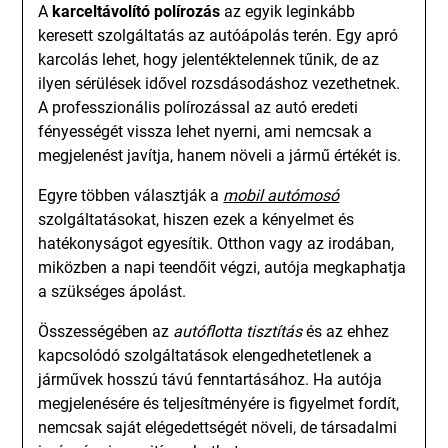
A
karceltávolító polírozás
az egyik leginkább
keresett szolgáltatás az autóápolás terén. Egy apró
karcolás lehet, hogy jelentéktelennek tűnik, de az
ilyen sérülések idővel rozsdásodáshoz vezethetnek.
A professzionális polírozással az autó eredeti
fényességét vissza lehet nyerni, ami nemcsak a
megjelenést javítja, hanem növeli a jármű értékét is.
Egyre többen választják a
mobil autómosó
szolgáltatásokat, hiszen ezek a kényelmet és
hatékonyságot egyesítik. Otthon vagy az irodában,
miközben a napi teendőit végzi, autója megkaphatja
a szükséges ápolást.
Összességében az
autóflotta tisztítás
és az ehhez
kapcsolódó szolgáltatások elengedhetetlenek a
járművek hosszú távú fenntartásához. Ha autója
megjelenésére és teljesítményére is figyelmet fordít,
nemcsak saját elégedettségét növeli, de társadalmi