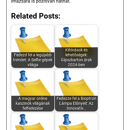
imázsára is pozitívan hathat.
Related Posts:
Kihívások és
Fedezd fel a legújabb
lehetőségek:
trendet: A Selfie gépek
Gipszkarton árak
világa
2024-ben
A magyar online
Fedezze fel a Bioptron
kaszinók világának
Lámpa Előnyeit: Az
felfedezése
Innovatív…