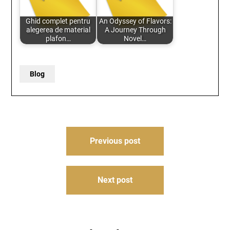
Ghid complet pentru
An Odyssey of Flavors:
alegerea de material
A Journey Through
plafon…
Novel…
Blog
Post
Previous post
navigation
Next post