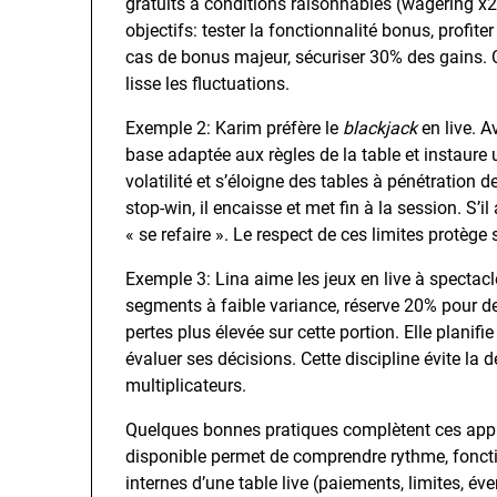
gratuits à conditions raisonnables (wagering x
objectifs: tester la fonctionnalité bonus, profit
cas de bonus majeur, sécuriser 30% des gains. C
lisse les fluctuations.
Exemple 2: Karim préfère le
blackjack
en live. A
base adaptée aux règles de la table et instaure un
volatilité et s’éloigne des tables à pénétration d
stop-win, il encaisse et met fin à la session. S’il 
« se refaire ». Le respect de ces limites protège
Exemple 3: Lina aime les jeux en live à spectacl
segments à faible variance, réserve 20% pour de
pertes plus élevée sur cette portion. Elle planif
évaluer ses décisions. Cette discipline évite la 
multiplicateurs.
Quelques bonnes pratiques complètent ces appr
disponible permet de comprendre rythme, fonctio
internes d’une table live (paiements, limites, éve