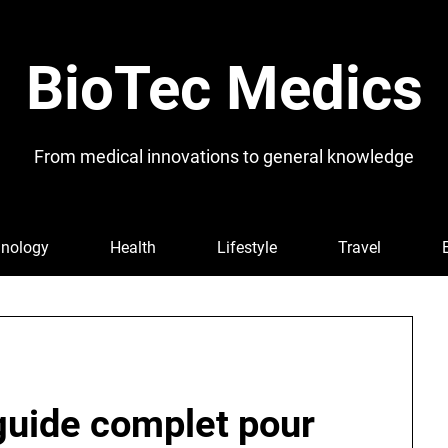
BioTec Medics
From medical innovations to general knowledge
nology
Health
Lifestyle
Travel
 guide complet pour