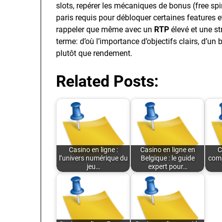
slots, repérer les mécaniques de bonus (free spin
paris requis pour débloquer certaines features et
rappeler que même avec un
RTP
élevé et une str
terme: d’où l’importance d’objectifs clairs, d’un 
plutôt que rendement.
Related Posts:
Casino en ligne :
Casino en ligne en
C
l’univers numérique du
Belgique : le guide
comp
jeu…
expert pour…