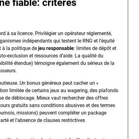
ne fiable: critères
d à sa licence. Privilégier un opérateur réglementé,
organismes indépendants qui testent le RNG et l’équité
t à la politique de
jeu responsable
: limites de dépôt et
to-exclusion et ressources d’aide. La qualité du
ponibilité étendue) témoigne également du sérieux de la
joueurs.
nutieuse. Un bonus généreux peut cacher un «
tion limitée de certains jeux au wagering, des plafonds
 de déblocage. Mieux vaut rechercher des offres
tours gratuits sans conditions abusives et des termes
 tournois, missions) peuvent compléter un package
arté et l’absence de clauses restrictives