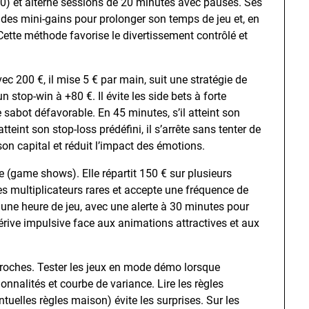
20) et alterne sessions de 20 minutes avec pauses. Ses
er des mini-gains pour prolonger son temps de jeu et, en
ette méthode favorise le divertissement contrôlé et
vec 200 €, il mise 5 € par main, suit une stratégie de
 stop-win à +80 €. Il évite les side bets à forte
e sabot défavorable. En 45 minutes, s’il atteint son
atteint son stop-loss prédéfini, il s’arrête sans tenter de
 son capital et réduit l’impact des émotions.
e (game shows). Elle répartit 150 € sur plusieurs
s multiplicateurs rares et accepte une fréquence de
ie une heure de jeu, avec une alerte à 30 minutes pour
dérive impulsive face aux animations attractives et aux
oches. Tester les jeux en mode démo lorsque
nnalités et courbe de variance. Lire les règles
ntuelles règles maison) évite les surprises. Sur les