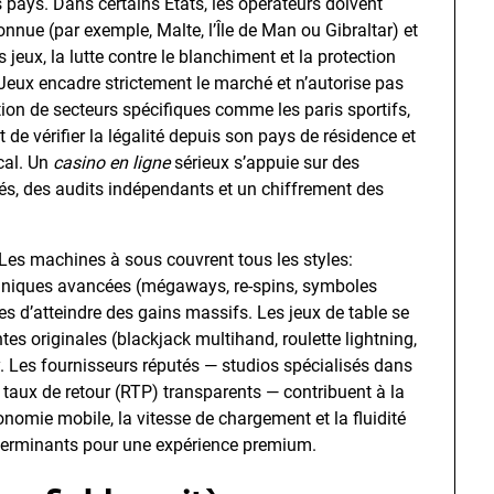
 pays. Dans certains États, les opérateurs doivent
onnue (par exemple, Malte, l’Île de Man ou Gibraltar) et
 jeux, la lutte contre le blanchiment et la protection
 Jeux encadre strictement le marché et n’autorise pas
ption de secteurs spécifiques comme les paris sportifs,
 de vérifier la légalité depuis son pays de résidence et
cal. Un
casino en ligne
sérieux s’appuie sur des
és, des audits indépendants et un chiffrement des
. Les machines à sous couvrent tous les styles:
caniques avancées (mégaways, re-spins, symboles
s d’atteindre des gains massifs. Les jeux de table se
tes originales (blackjack multihand, roulette lightning,
. Les fournisseurs réputés — studios spécialisés dans
es taux de retour (RTP) transparents — contribuent à la
gonomie mobile, la vitesse de chargement et la fluidité
éterminants pour une expérience premium.