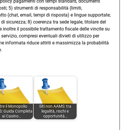
 4) policy pagamenti con tempi standard, documenti
sti; 5) strumenti di responsabilità (limiti,
tto (chat, email, tempi di risposta) e lingue supportate;
i sicurezza; 8) coerenza tra sede legale, titolare del
noltre il possibile trattamento fiscale delle vincite su
servizio, compresi eventuali divieti di utilizzo per
one informata riduce attriti e massimizza la probabilità
e.
tre il Monopolio
Siti non AAMS: tra
: Guida Completa
legalità, rischi e
ai Casino…
opportunità…