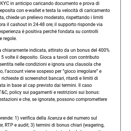
l KYC in anticipo caricando documento e prova di
eposita con e-wallet e testa la velocità di caricamento
ita, chiede un prelievo moderato, rispettando i limiti
ora il cashout in 24-48 ore; il supporto risponde via
’esperienza è positiva perché fondata su controlli
le regole.
a chiaramente indicata, attirato da un bonus del 400%
 5 volte il deposito. Gioca a tavoli con contributo
entita nelle condizioni e ignora una clausola che
vo, l’account viene sospeso per “gioco irregolare” e
ichieste di screenshot bancari, ritardi e limiti di
ata in base al cap previsto dai termini. Il caso
T&C, policy sui pagamenti e restrizioni sui bonus:
testazioni e che, se ignorate, possono compromettere
ende: 1) verifica della
licenza
e del numero sul
er, RTP e audit; 3) termini di bonus chiari (wagering,