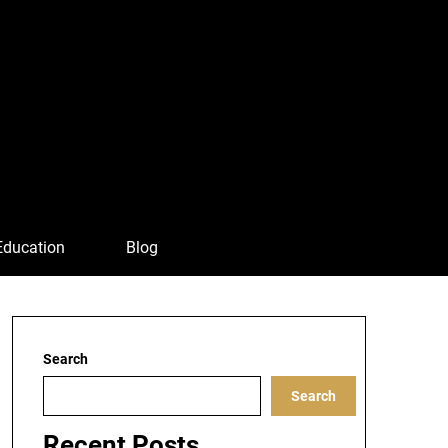
Education
Blog
Search
Search
Recent Posts