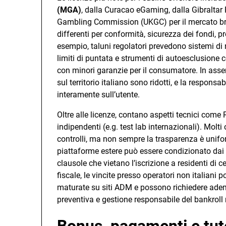
(MGA)
, dalla Curacao eGaming, dalla Gibraltar R
Gambling Commission (UKGC) per il mercato br
differenti per conformità, sicurezza dei fondi,
esempio, taluni regolatori prevedono sistemi di r
limiti di puntata e strumenti di autoesclusione c
con minori garanzie per il consumatore. In ass
sul territorio italiano sono ridotti, e la responsab
interamente sull’utente.
Oltre alle licenze, contano aspetti tecnici come 
indipendenti (e.g. test lab internazionali). Molt
controlli, ma non sempre la trasparenza è unifo
piattaforme estere può essere condizionato dai te
clausole che vietano l’iscrizione a residenti di ce
fiscale, le vincite presso operatori non italiani
maturate su siti ADM e possono richiedere ademp
preventiva e gestione responsabile del bankroll res