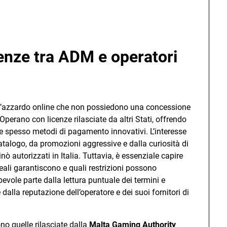
renze tra ADM e operatori
d’azzardo online che non possiedono una concessione
 Operano con licenze rilasciate da altri Stati, offrendo
 e spesso metodi di pagamento innovativi. L’interesse
atalogo, da promozioni aggressive e dalla curiosità di
ò autorizzati in Italia. Tuttavia, è essenziale capire
reali garantiscono e quali restrizioni possono
pevole parte dalla lettura puntuale dei termini e
 dalla reputazione dell’operatore e dei suoi fornitori di
no quelle rilasciate dalla
Malta Gaming Authority