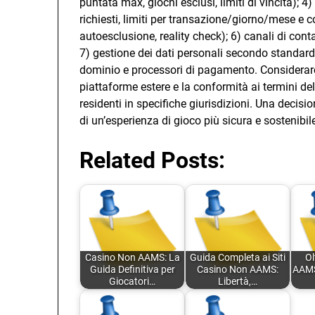
puntata max, giochi esclusi, limiti di vincita);
richiesti, limiti per transazione/giorno/mese e co
autoesclusione, reality check); 6) canali di conta
7) gestione dei dati personali secondo standard d
dominio e processori di pagamento. Considerare i
piattaforme estere e la conformità ai termini del 
residenti in specifiche giurisdizioni. Una decisi
di un’esperienza di gioco più sicura e sostenibil
Related Posts:
Casino Non AAMS: La
Guida Completa ai Siti
Ol
Guida Definitiva per
Casino Non AAMS:
AAMS
Giocatori…
Libertà,…