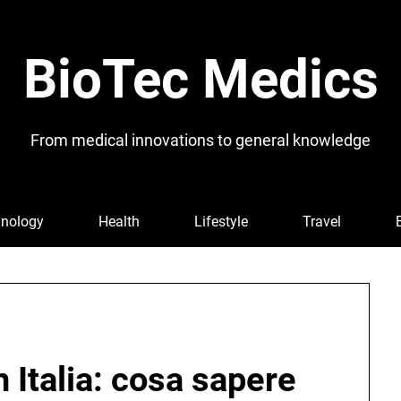
BioTec Medics
From medical innovations to general knowledge
nology
Health
Lifestyle
Travel
Italia: cosa sapere