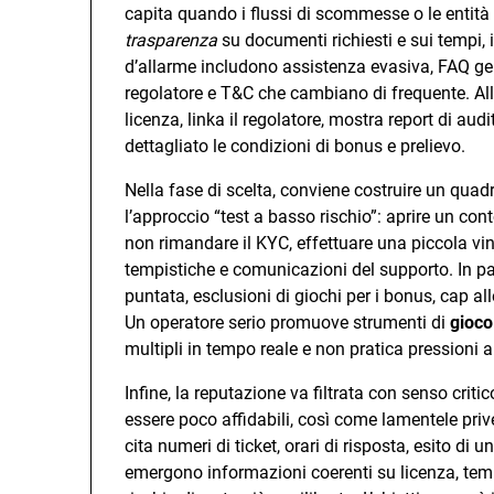
capita quando i flussi di scommesse o le entit
trasparenza
su documenti richiesti e sui tempi, i
d’allarme includono assistenza evasiva, FAQ gene
regolatore e T&C che cambiano di frequente. All’
licenza, linka il regolatore, mostra report di au
dettagliato le condizioni di bonus e prelievo.
Nella fase di scelta, conviene costruire un quad
l’approccio “test a basso rischio”: aprire un con
non rimandare il KYC, effettuare una piccola vi
tempistiche e comunicazioni del supporto. In par
puntata, esclusioni di giochi per i bonus, cap all
Un operatore serio promuove strumenti di
gioco
multipli in tempo reale e non pratica pressioni 
Infine, la reputazione va filtrata con senso criti
essere poco affidabili, così come lamentele prive
cita numeri di ticket, orari di risposta, esito d
emergono informazioni coerenti su licenza, tempi