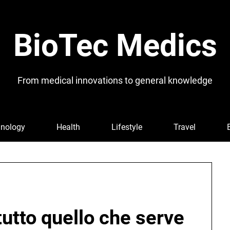
BioTec Medics
From medical innovations to general knowledge
nology
Health
Lifestyle
Travel
utto quello che serve