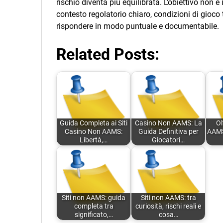
rischio diventa più equilibrata. L’obiettivo non è
contesto regolatorio chiaro, condizioni di gioco
rispondere in modo puntuale e documentabile.
Related Posts:
Guida Completa ai Siti
Casino Non AAMS: La
Ol
Casino Non AAMS:
Guida Definitiva per
AAMS
Libertà,…
Giocatori…
Siti non AAMS: guida
Siti non AAMS: tra
completa tra
curiosità, rischi reali e
significato,…
cosa…