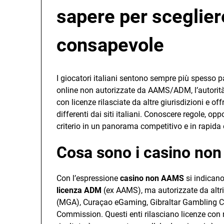
sapere per sceglie
consapevole
I giocatori italiani sentono sempre più spesso p
online non autorizzate da AAMS/ADM, l’autorità
con licenze rilasciate da altre giurisdizioni e
differenti dai siti italiani. Conoscere regole, o
criterio in un panorama competitivo e in rapida
Cosa sono i casino no
Con l’espressione
casino non AAMS
si indicano
licenza ADM
(ex AAMS), ma autorizzate da altr
(MGA), Curaçao eGaming, Gibraltar Gambling C
Commission. Questi enti rilasciano licenze con re