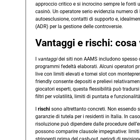
approccio critico e si incrocino sempre le fonti uf
casinò. Un operatore serio evidenzia numero di li
autoesclusione, contatti di supporto e, idealme
(ADR) per la gestione delle controversie.
Vantaggi e rischi: cosa
I
vantaggi
dei siti non AAMS includono spesso ca
programmi fedeltà elaborati. Alcuni operatori pr
live con limiti elevati e tornei slot con montepre
friendly consente depositi e prelievi relativamen
giocatori esperti, questa flessibilità può tradur
filtri per volatilità, limiti di puntata e funzionali
I
rischi
sono altrettanto concreti. Non essendo so
garanzie di tutela per i residenti in Italia. In ca
risoluzione può dipendere dalle procedure dell’e
possono comparire clausole impegnative: limiti g
stringenti prima del cash-out, periodi di revisi