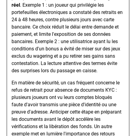
réel
. Exemple 1 : un joueur qui privilégie les
portefeuilles électroniques a constaté des retraits en
24 à 48 heures, contre plusieurs jours avec carte
bancaire. Ce choix réduit le délai entre demande et
paiement, et limite l'exposition de ses données
bancaires. Exemple 2 : une utilisatrice ayant lu les
conditions d'un bonus a évité de miser sur des jeux
exclus du wagering et a pu retirer ses gains sans
contestation. La lecture attentive des termes évite
des surprises lors du passage en caisse.
En matière de sécurité, un cas fréquent concerne le
refus de retrait pour absence de documents KYC :
plusieurs joueurs ont vu leurs comptes bloqués
faute d'avoir transmis une pièce d'identité ou une
preuve d'adresse. Anticiper cette étape en préparant
les documents avant le dépôt accélère les
vérifications et la libération des fonds. Un autre
exemple met en lumière l'importance des retours