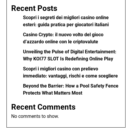
Recent Posts
Scopri i segreti dei migliori casino online
esteri: guida pratica per giocatori italiani
Casino Crypto: il nuovo volto del gioco
d’azzardo online con le criptovalute
Unveiling the Pulse of Digital Entertainment:
Why KOI77 SLOT Is Redefining Online Play
Scopri i migliori casino con prelievo
immediato: vantaggi, rischi e come scegliere
Beyond the Barrier: How a Pool Safety Fence
Protects What Matters Most
Recent Comments
No comments to show.